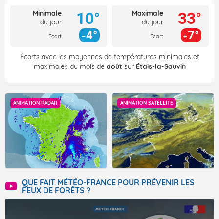
Minimale
Maximale
10°
33°
du jour
du jour
4°
7°
Ecart
Ecart
Écarts avec les moyennes de températures minimales et
maximales du mois de
août
sur
Étais-la-Sauvin
ANIMATION RADAR
ANIMATION SATELLITE
QUE FAIT MÉTÉO-FRANCE POUR PRÉVENIR LES
FEUX DE FORÊTS ?