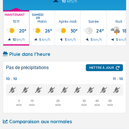
10
km/h
MAINTENANT
SAMEDI
08
10:11
Matin
Après-midi
Soirée
Nuit
20°
26°
30°
24°
18°
10
km/h
5
km/h
5
km/h
5
km/h
5
km/h
Pluie dans l'heure
Pas de précipitations
METTRE À JOUR
10 : 10
11 : 10
5
10
20
30
40
50
min
min
min
min
min
min
Comparaison aux normales