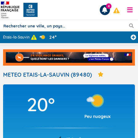
4
24°
Étais-la-Sauvin
...
Prévisions
TOUS LES RÉSULTATS
METEO ETAIS-LA-SAUVIN (89480)
Articles
20°
Peu nuageux