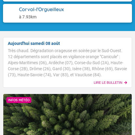
Corvol-l'Orgueilleux
à 7.93km
Aujourd'hui samedi 08 août
Très chaud. Dégradation orageuse en soirée par le Sud-Ouest.
12 départements sont placés en vigilance orange "Canicule" :
Alpes-Maritimes (06), Ardèche (07), Corse-du-Sud (2A), Haute-
Corse (2B), Drôme (26), Gard (30), Isère (38), Rhône (69), Savoie
(73), Haute-Savoie (74), Var (83), et Vaucluse (84).
LIRE LE BULLETIN
INFOS MÉTÉO