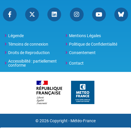
Légende
Mentions Légales
Témoins de connexion
Politique de Confidentialité
Droits de Reproduction
Consentement
Accessibilité : partiellement
Contact
conforme
© 2026 Copyright -
Météo-France