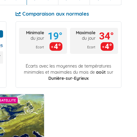
Comparaison aux normales
Minimale
Maximale
19°
34°
du jour
du jour
4°
4°
25
Ecart
Ecart
Écarts avec les moyennes de températures
minimales et maximales du mois de
août
sur
Dunière-sur-Eyrieux
SATELLITE