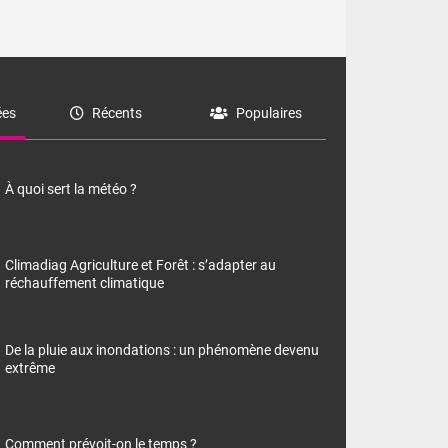
es
Récents
Populaires
À quoi sert la météo ?
Climadiag Agriculture et Forêt : s’adapter au
réchauffement climatique
De la pluie aux inondations : un phénomène devenu
extrême
Comment prévoit-on le temps ?