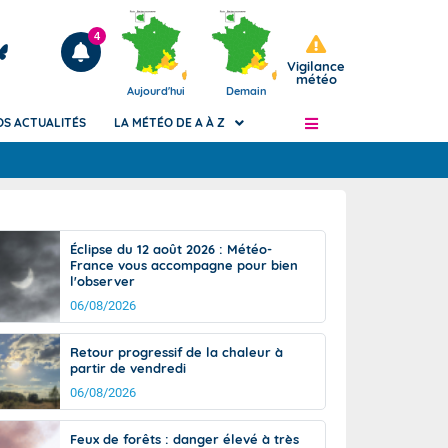
4
Vigilance
météo
Aujourd'hui
Demain
OS ACTUALITÉS
LA MÉTÉO DE A À Z
Articles
ngers
Éclipse du 12 août 2026 : Météo-
Phénomènes dangereux de J+2 à J+7
France vous accompagne pour bien
civile
l'observer
Avertissement pluies intenses à l'échelle
des communes (Apic)
06/08/2026
és
Bulletins Marine
Retour progressif de la chaleur à
ateur de
Bulletins d'estimation du risque
partir de vendredi
d'avalanche
06/08/2026
-pompier
Météo des forêts
Vigicrues
Feux de forêts : danger élevé à très