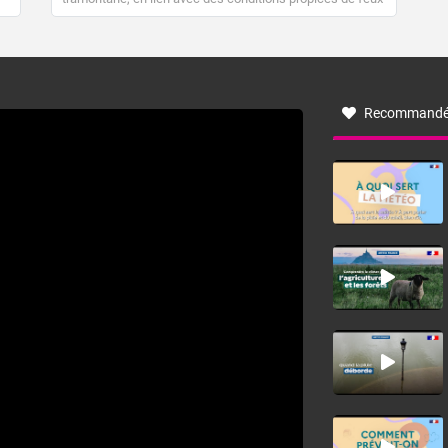
de forêt. Mais qu'est-ce que la tramontane ? Quelles sont
ses caractéristiques ? La tramontane est un vent
turbulent soufflant de secteur nord-ouest à nord, ou ouest
à nord-ouest, dans un secteur qui part du Roussillon à la
vallée de l’Aude et à l’ouest de l’Hérault. L’étymologie de
ce vent vient du latin trasmontanus, signifiant au-delà des
monts, en allusion aux régions montagneuses d’où
Recommandé
provient ce vent.