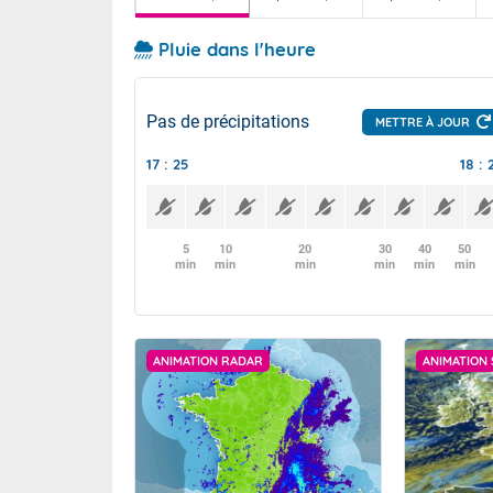
Pluie dans l'heure
Pas de précipitations
METTRE À JOUR
17 : 25
18 : 
5
10
20
30
40
50
min
min
min
min
min
min
ANIMATION RADAR
ANIMATION 