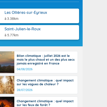
aison.
ttoral l'après-
n général, 14
Les Ollières-sur-Eyrieux
r
sse, il fait
à 3.38km
ouvent 30 à 35
Saint-Julien-le-Roux
à 5.77km
Bilan climatique : juillet 2026 est le
mois le plus chaud et un des plus secs
jamais enregistré en France
04/08/2026
Changement climatique : quel impact
sur les vagues de chaleur ?
28/07/2026
Changement climatique : quel impact
sur les feux de forêt ?