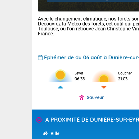
Avec le changement climatique, nos forêts sont
Découvrez la Météo des forêts, cet outil qui pe
Toulouse, où l'on retrouve Jean-Christophe Vi
France.
Ephéméride du 06 août à Dunière-sur
Voici les tem
22/13 Paris :
Clermont-Fd :
Lever
Coucher
Limoges : 27/
06:33
21:03
Lille : 24/12
TENDANCE P
Demain vendr
Sauveur
Pour la sema
Calme, enso
Cette semain
temps devrait 
A PROXIMITÉ DE DUNIÈRE-SUR-EY
La journée s'
territoire. O
Tendance des
2026 :
pyrénnéennes, 
Ville
alors que la 