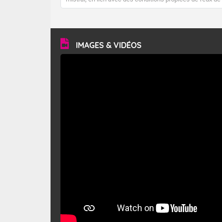
forêt. Mais qu'est-ce que le mistral ? Quelles sont ses
caractéristiques ? Le mistral est un vent régional,
turbulent et généralement sec, pouvant souffler à une
vitesse moyenne de 50 km/h et atteindre 80 à 100 km/h
en rafales, parfois davantage. Il parcourt la basse vallée
du Rhône et la Provence et envahit le littoral
IMAGES & VIDÉOS
méditerranéen à partir de la Camargue.