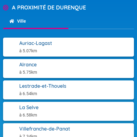
A PROXIMITÉ DE DURENQUE
Ville
Auriac-Lagast
à 5.07km
Alrance
à 5.75km
Lestrade-et-Thouels
à 6.54km
La Selve
à 6.58km
Villefranche-de-Panat
à 7.34km