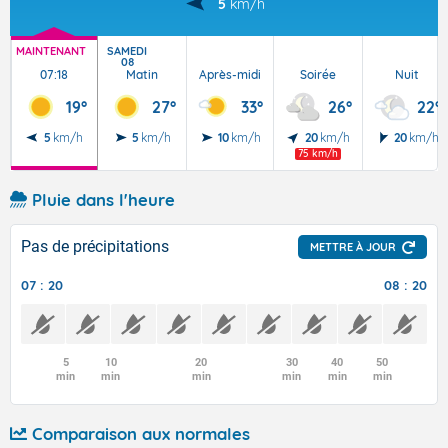
5
km/h
MAINTENANT
SAMEDI
08
07:18
Matin
Après-midi
Soirée
Nuit
19°
27°
33°
26°
22°
5
km/h
5
km/h
10
km/h
20
km/h
20
km/h
75 km/h
Pluie dans l'heure
Pas de précipitations
METTRE À JOUR
07 : 20
08 : 20
5
10
20
30
40
50
min
min
min
min
min
min
Comparaison aux normales