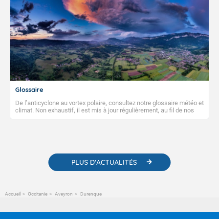
Glossaire
De l’anticyclone au vortex polaire, consultez notre glossaire météo et
climat. Non exhaustif, il est mis à jour régulièrement, au fil de nos
publications. Vous y trouverez également des liens utiles vers nos
contenus pédagogiques concernant les phénomènes
météorologiques et des informations scientifiques sur le
changement climatique.
PLUS D'ACTUALITÉS
Accueil
Occitanie
Aveyron
Durenque