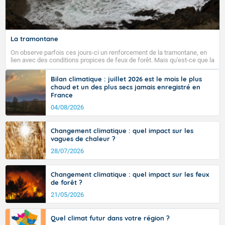
Fermer
La tramontane
On observe parfois ces jours-ci un renforcement de la tramontane, en
lien avec des conditions propices de feux de forêt. Mais qu'est-ce que la
tramontane ? Quelles sont ses caractéristiques ? La tramontane est un
vent turbulent soufflant de secteur nord-ouest à nord, ou ouest à nord-
Bilan climatique : juillet 2026 est le mois le plus
ouest, dans un secteur qui part du Roussillon à la vallée de l’Aude et à
chaud et un des plus secs jamais enregistré en
l’ouest de l’Hérault. L’étymologie de ce vent vient du latin trasmontanus,
France
signifiant au-delà des monts, en allusion aux régions montagneuses
d’où provient ce vent.
04/08/2026
Changement climatique : quel impact sur les
vagues de chaleur ?
28/07/2026
Changement climatique : quel impact sur les feux
de forêt ?
21/05/2026
Quel climat futur dans votre région ?