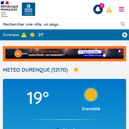
4
21°
Durenque
Prévisions
TOUS LES RÉSULTATS
METEO DURENQUE (12170)
Articles
19°
Ensoleillé