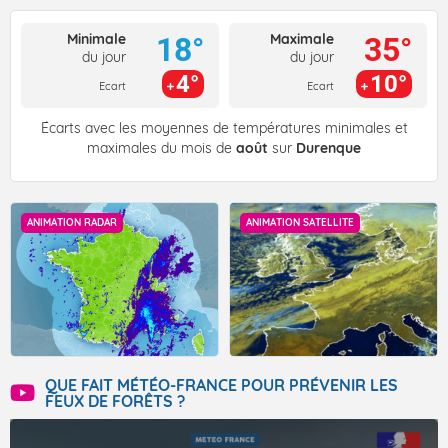
Minimale
Maximale
18°
35°
du jour
du jour
4°
10°
Ecart
Ecart
Écarts avec les moyennes de températures minimales et
maximales du mois de
août
sur
Durenque
ANIMATION RADAR
ANIMATION SATELLITE
QUE FAIT MÉTÉO-FRANCE POUR PRÉVENIR LES
FEUX DE FORÊTS ?