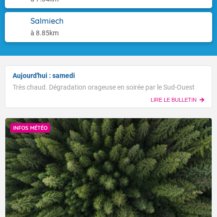
Salmiech
à 8.85km
Aujourd'hui : samedi
Très chaud. Dégradation orageuse en soirée par le Sud-Ouest
LIRE LE BULLETIN
INFOS MÉTÉO