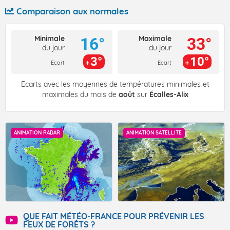
Comparaison aux normales
Minimale
Maximale
16°
33°
du jour
du jour
3°
10°
Ecart
Ecart
Écarts avec les moyennes de températures minimales et
maximales du mois de
août
sur
Écalles-Alix
ANIMATION RADAR
ANIMATION SATELLITE
QUE FAIT MÉTÉO-FRANCE POUR PRÉVENIR LES
FEUX DE FORÊTS ?