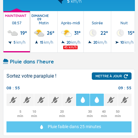
5
km/h
MAINTENANT
DIMANCHE
09
08:57
Matin
Après-midi
Soirée
Nuit
19°
26°
31°
22°
15°
5
km/h
15
km/h
20
km/h
20
km/h
10
km/h
45 km/h
Pluie dans l'heure
Sortez votre parapluie !
METTRE À JOUR
08 : 55
09 : 55
5
10
20
30
40
50
min
min
min
min
min
min
Pluie faible
dans 25 minutes