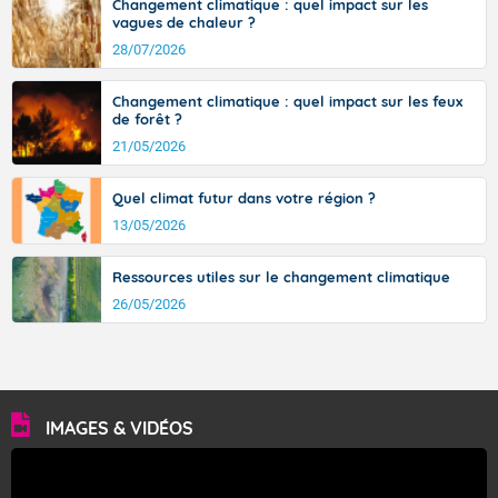
sont comprises entre 30 et 36 dans l'intérieur du pays,
Changement climatique : quel impact sur les
vagues de chaleur ?
avec des pointes jusqu'à 37 à 38 degrés dans l'arrière-
pays varois et en vallée de la Garonne.
28/07/2026
Changement climatique : quel impact sur les feux
de forêt ?
Fermer
21/05/2026
Quel climat futur dans votre région ?
13/05/2026
Ressources utiles sur le changement climatique
26/05/2026
IMAGES & VIDÉOS