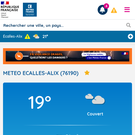
4
21°
Écalles-Alix
Prévisions
TOUS LES RÉSULTATS
METEO ECALLES-ALIX (76190)
Articles
19°
Couvert