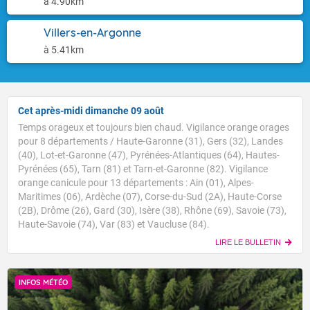
à 4.90km
Villers-en-Argonne
à 5.41km
Cet après-midi dimanche 09 août
Temps orageux et toujours bien chaud. Vigilance orange orages
pour 8 départements / Haute-Garonne (31), Gers (32), Landes
(40), Lot-et-Garonne (47), Pyrénées-Atlantiques (64), Hautes-
Pyrénées (65), Tarn (81) et Tarn-et-Garonne (82). Vigilance
orange canicule pour 13 départements : Ain (01), Alpes-
Maritimes (06), Ardèche (07), Corse-du-Sud (2A), Haute-Corse
(2B), Drôme (26), Gard (30), Isère (38), Rhône (69), Savoie (73),
Haute-Savoie (74), Var (83) et Vaucluse (84).
LIRE LE BULLETIN
INFOS MÉTÉO