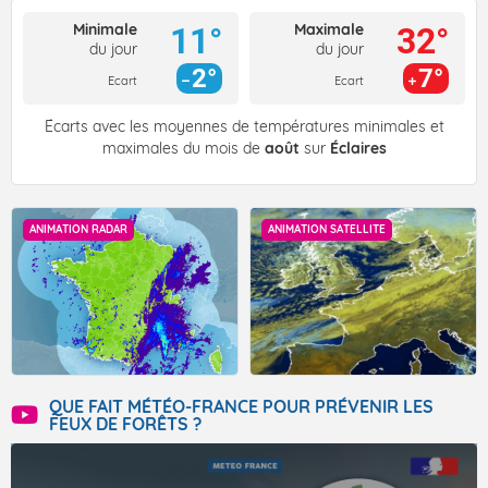
Minimale
Maximale
11°
32°
du jour
du jour
2°
7°
Ecart
Ecart
Écarts avec les moyennes de températures minimales et
maximales du mois de
août
sur
Éclaires
ANIMATION RADAR
ANIMATION SATELLITE
QUE FAIT MÉTÉO-FRANCE POUR PRÉVENIR LES
FEUX DE FORÊTS ?