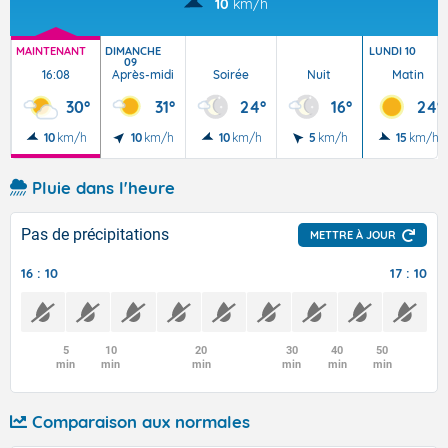
10
km/h
MAINTENANT
DIMANCHE
LUNDI 10
09
16:08
Après-midi
Soirée
Nuit
Matin
30°
31°
24°
16°
24°
10
km/h
10
km/h
10
km/h
5
km/h
15
km/h
Pluie dans l'heure
Pas de précipitations
METTRE À JOUR
16 : 10
17 : 10
5
10
20
30
40
50
min
min
min
min
min
min
Comparaison aux normales