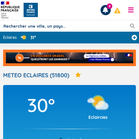
4
31°
Éclaires
Prévisions
TOUS LES RÉSULTATS
METEO ECLAIRES (51800)
Articles
30°
Eclaircies