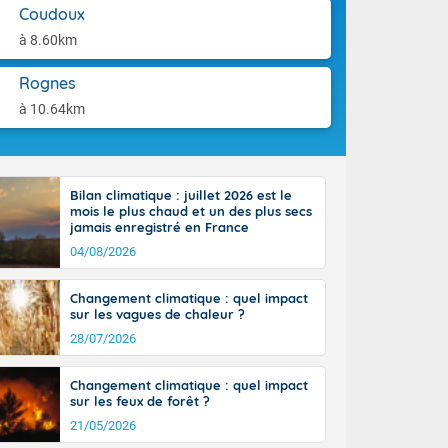
ttoral l'après-
aison.
Coudoux
n général, 14
à 8.60km
r
sse, il fait
Rognes
ouvent 30 à 35
à 10.64km
Bilan climatique : juillet 2026 est le
mois le plus chaud et un des plus secs
jamais enregistré en France
04/08/2026
Changement climatique : quel impact
sur les vagues de chaleur ?
28/07/2026
Changement climatique : quel impact
sur les feux de forêt ?
21/05/2026