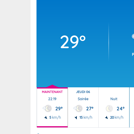
Wallis e
Grand fr
29°
MAINTENANT
JEUDI 06
22:19
Soirée
Nuit
29°
27°
24°
5
km/h
15
km/h
20
km/h