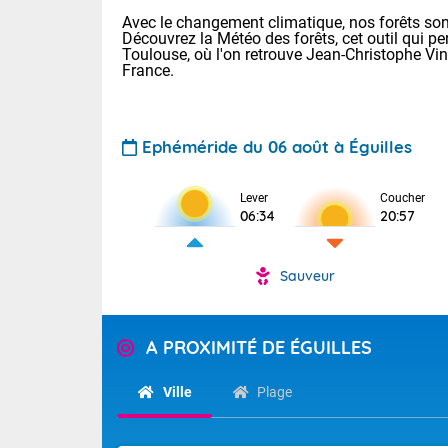
Avec le changement climatique, nos forêts sont
Découvrez la Météo des forêts, cet outil qui pe
Toulouse, où l'on retrouve Jean-Christophe Vi
France.
Ephéméride du 06 août à Éguilles
Lever
Coucher
Voici les tem
06:34
20:57
28 Lyon : 31 
: 27 Nancy : 
31 Lille : 26 
Sauveur
TENDANCE P
Demain : ven
Pour la sema
Calme, enso
A PROXIMITÉ DE ÉGUILLES
Cette semain
La journée s'
temps devrait 
Ville
Plage
territoire. O
Tendance des
pyrénéennes, l
2026 :
alors que la 