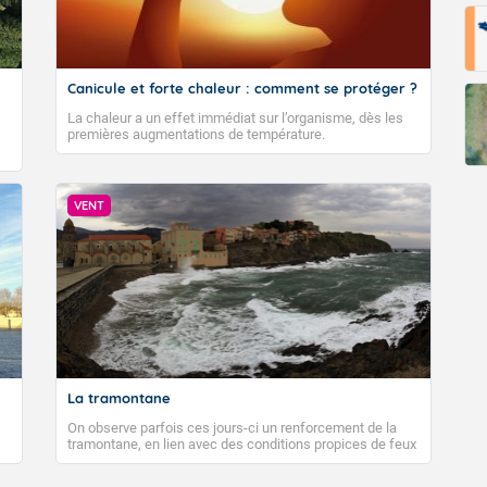
Canicule et forte chaleur : comment se protéger ?
La chaleur a un effet immédiat sur l’organisme, dès les
premières augmentations de température.
VENT
La tramontane
On observe parfois ces jours-ci un renforcement de la
tramontane, en lien avec des conditions propices de feux
de forêt. Mais qu'est-ce que la tramontane ? Quelles sont
ses caractéristiques ? La tramontane est un vent