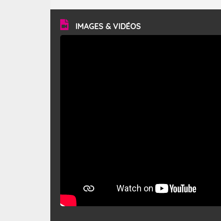
turbulent et généralement sec, pouvant souffler à une
vitesse moyenne de 50 km/h et atteindre 80 à 100 km/h
en rafales, parfois davantage. Il parcourt la basse vallée
du Rhône et la Provence et envahit le littoral
IMAGES & VIDÉOS
méditerranéen à partir de la Camargue.