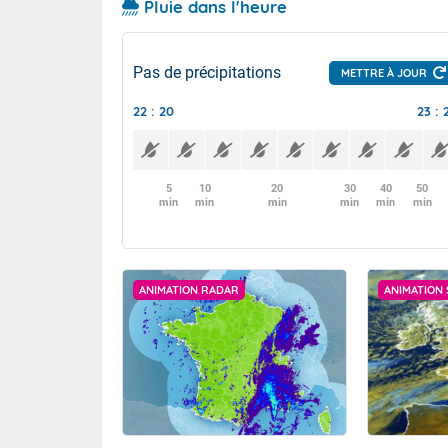
Pluie dans l'heure
Pas de précipitations
METTRE À JOUR
22 : 20
23 : 
5
10
20
30
40
50
min
min
min
min
min
min
ANIMATION RADAR
ANIMATION 