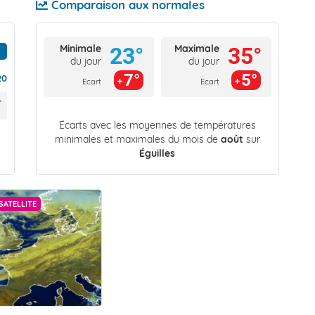
Comparaison aux normales
Minimale
Maximale
23°
35°
du jour
du jour
7°
5°
20
Ecart
Ecart
Écarts avec les moyennes de températures
minimales et maximales du mois de
août
sur
Éguilles
SATELLITE