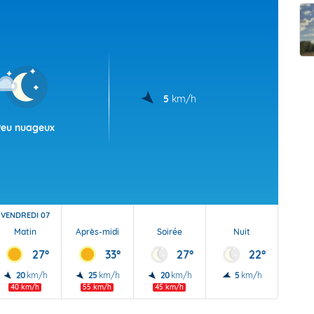
t Futuna
oid
5
km/h
Peu nuageux
VENDREDI 07
Matin
Après-midi
Soirée
Nuit
27°
33°
27°
22°
20
km/h
25
km/h
20
km/h
5
km/h
40 km/h
55 km/h
45 km/h