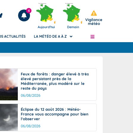
4
Vigilance
météo
Aujourd'hui
Demain
OS ACTUALITÉS
LA MÉTÉO DE A À Z
Articles
ngers
Feux de forêts : danger élevé à très
Phénomènes dangereux de J+2 à J+7
élevé persistant près de la
civile
Méditerranée, plus modéré sur le
Avertissement pluies intenses à l'échelle
reste du pays
des communes (Apic)
és
06/08/2026
Bulletins Marine
ateur de
Bulletins d'estimation du risque
Éclipse du 12 août 2026 : Météo-
d'avalanche
France vous accompagne pour bien
-pompier
l'observer
Météo des forêts
06/08/2026
Vigicrues