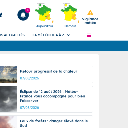
4
Vigilance
météo
Aujourd'hui
Demain
OS ACTUALITÉS
LA MÉTÉO DE A À Z
Articles
ngers
Retour progressif de la chaleur
Phénomènes dangereux de J+2 à J+7
07/08/2026
civile
Avertissement pluies intenses à l'échelle
des communes (Apic)
és
Éclipse du 12 août 2026 : Météo-
Bulletins Marine
France vous accompagne pour bien
l'observer
ateur de
Bulletins d'estimation du risque
d'avalanche
07/08/2026
-pompier
Météo des forêts
Feux de forêts : danger élevé dans le
Vigicrues
Sud