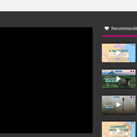
ses caractéristiques ? La tramontane est un vent
turbulent soufflant de secteur nord-ouest à nord, ou ouest
à nord-ouest, dans un secteur qui part du Roussillon à la
vallée de l’Aude et à l’ouest de l’Hérault. L’étymologie de
ce vent vient du latin trasmontanus, signifiant au-delà des
monts, en allusion aux régions montagneuses d’où
Recommandé
provient ce vent.