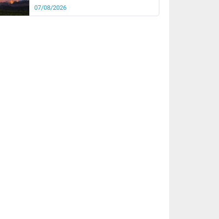
07/08/2026
rée
Nuit
24°
18°
km/h
5
km/h