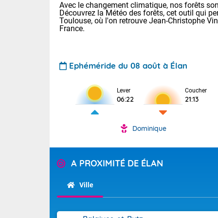
Avec le changement climatique, nos forêts sont
Découvrez la Météo des forêts, cet outil qui pe
Toulouse, où l'on retrouve Jean-Christophe Vi
France.
Ephéméride du 08 août à Élan
Voici les tem
Lever
Coucher
06:22
21:13
: 22/28 Paris
Clermont-Fd :
Limoges : 24/
Dominique
Lille : 22/29
TENDANCE P
Cet après-mi
Pour la sema
A PROXIMITÉ DE ÉLAN
Très chaud
départemen
Au niveau du 
températures 
Maritimes 
Ville
(26), Gard 
Tendance des
(83), et Vau
2026 :