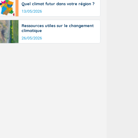
tinée, un peu
Quel climat futur dans votre région ?
ud du pays en
13/05/2026
tique. Des
ers le Jura et
Ressources utiles sur le changement
ancs de
climatique
t lumineux et
26/05/2026
nise sur le
ipitations en
km/h. Côté
mprises entre
 17 en Anjou.
açade
des pointes