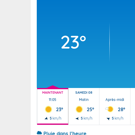
Wallis e
Grand fr
23°
MAINTENANT
SAMEDI 08
11:05
Matin
Après-midi
23°
25°
28°
5
km/h
5
km/h
5
km/h
Pluie dans l'heure