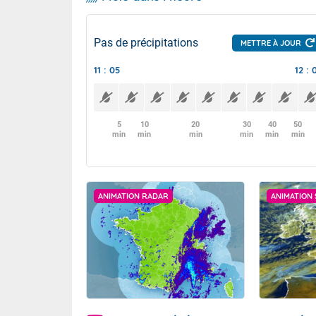
Pas de précipitations
METTRE À JOUR
11 : 05
12 : 
5
10
20
30
40
50
min
min
min
min
min
min
ANIMATION RADAR
ANIMATION 