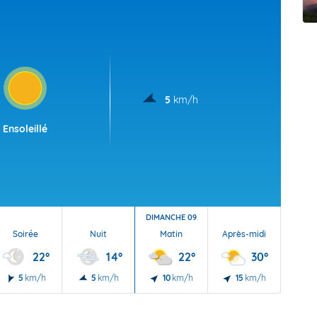
t Futuna
oid
5
km/h
Ensoleillé
DIMANCHE 09
Soirée
Nuit
Matin
Après-midi
Soi
22°
14°
22°
30°
5
km/h
5
km/h
10
km/h
15
km/h
5