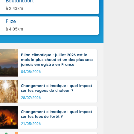
Boutancourt
st du pays en
aison.
que sur la
à 2.43km
, la chaine
 par
Flize
ure nuageuse
à 4.05km
n seconde
e Midi-
u-Charentes.
 90 km/h. Les
Bilan climatique : juillet 2026 est le
 30 degrés
mois le plus chaud et un des plus secs
e, avec 34 à
jamais enregistré en France
s, et 39 à 40
04/08/2026
Changement climatique : quel impact
sur les vagues de chaleur ?
28/07/2026
e-Aquitaine,
Changement climatique : quel impact
'Île-de-
sur les feux de forêt ?
isolés
21/05/2026
maritimes sont
 ondées sont