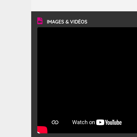
caractéristiques ? Le mistral est un vent régional,
turbulent et généralement sec, pouvant souffler à une
vitesse moyenne de 50 km/h et atteindre 80 à 100 km/h
en rafales, parfois davantage. Il parcourt la basse vallée
du Rhône et la Provence et envahit le littoral
IMAGES & VIDÉOS
méditerranéen à partir de la Camargue.