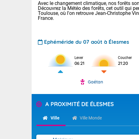
Avec le changement climatique, nos forêts sont
Découvrez la Météo des forêts, cet outil qui pe
Toulouse, où l'on retrouve Jean-Christophe Vi
France.
Ephéméride du 07 août à Élesmes
Lever
Coucher
Voici les tem
06:21
21:20
31 Lyon : 35 
: 32 Nancy : 
32 Lille : 28 
Gaétan
TENDANCE P
Demain : sam
Pour la sema
A PROXIMITÉ DE ÉLESMES
Très chaud
Au niveau du 
En matinée, le
températures 
Ville
Ville Monde
Le soleil domi
Tendance des
donnent quel
2026 :
sur les Pyrén