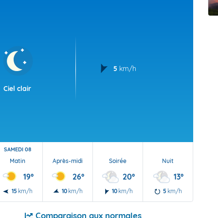
t Futuna
oid
5
km/h
Ciel clair
SAMEDI 08
Matin
Après-midi
Soirée
Nuit
19°
26°
20°
13°
15
km/h
10
km/h
10
km/h
5
km/h
Comparaison aux normales