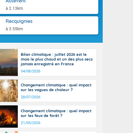
Assevent
orages
aison.
ne, le Poitou-
à 2.13km
 de 8 à 13
re 26 sur le
Recquignies
 nouveau
à 3.55km
 dans le sud-
Bilan climatique : juillet 2026 est le
mois le plus chaud et un des plus secs
jamais enregistré en France
04/08/2026
Changement climatique : quel impact
sur les vagues de chaleur ?
28/07/2026
Changement climatique : quel impact
sur les feux de forêt ?
21/05/2026