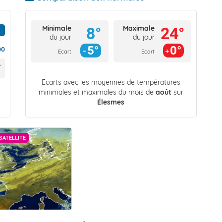
Minimale
Maximale
8°
24°
du jour
du jour
5°
0°
00
Ecart
Ecart
Écarts avec les moyennes de températures
minimales et maximales du mois de
août
sur
Élesmes
SATELLITE