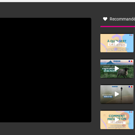
à nord-ouest, dans un secteur qui part du Roussillon à la
vallée de l’Aude et à l’ouest de l’Hérault. L’étymologie de
ce vent vient du latin trasmontanus, signifiant au-delà des
monts, en allusion aux régions montagneuses d’où
Recommandé
provient ce vent.