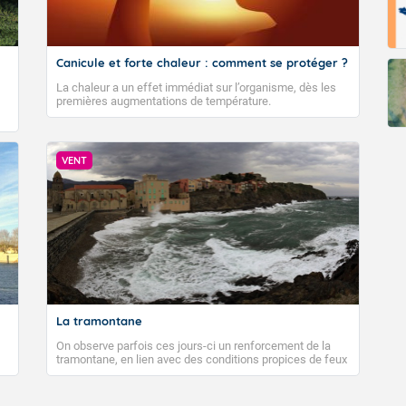
Canicule et forte chaleur : comment se protéger ?
La chaleur a un effet immédiat sur l’organisme, dès les
premières augmentations de température.
VENT
La tramontane
On observe parfois ces jours-ci un renforcement de la
tramontane, en lien avec des conditions propices de feux
de forêt. Mais qu'est-ce que la tramontane ? Quelles sont
ses caractéristiques ? La tramontane est un vent
turbulent soufflant de secteur nord-ouest à nord, ou ouest