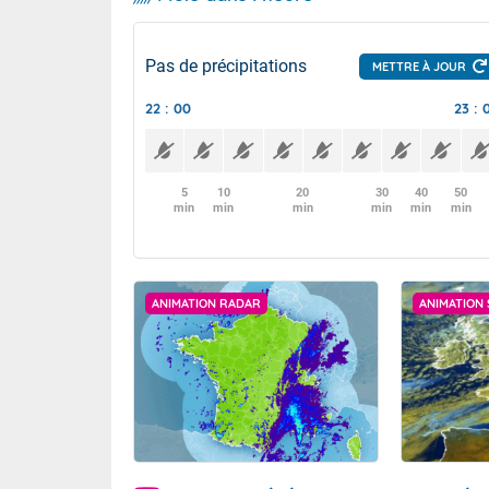
Pas de précipitations
METTRE À JOUR
22 : 00
23 : 
5
10
20
30
40
50
min
min
min
min
min
min
ANIMATION RADAR
ANIMATION 