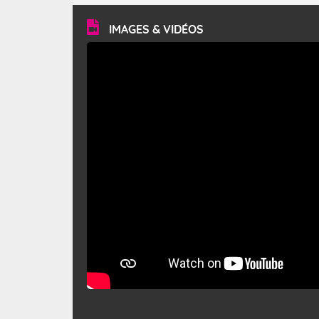
vitesse moyenne de 50 km/h et atteindre 80 à 100 km/h
en rafales, parfois davantage. Il parcourt la basse vallée
du Rhône et la Provence et envahit le littoral
IMAGES & VIDÉOS
méditerranéen à partir de la Camargue.