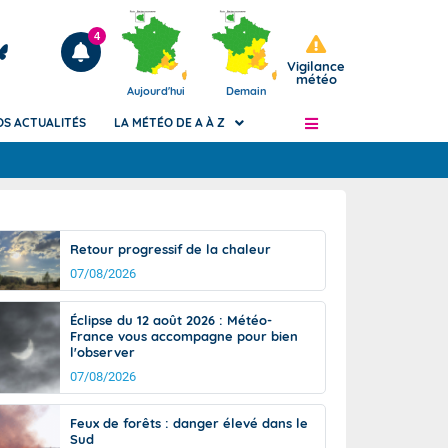
4
Vigilance
météo
Aujourd'hui
Demain
OS ACTUALITÉS
LA MÉTÉO DE A À Z
Articles
ngers
Retour progressif de la chaleur
Phénomènes dangereux de J+2 à J+7
07/08/2026
civile
Avertissement pluies intenses à l'échelle
des communes (Apic)
és
Éclipse du 12 août 2026 : Météo-
Bulletins Marine
France vous accompagne pour bien
l'observer
ateur de
Bulletins d'estimation du risque
d'avalanche
07/08/2026
-pompier
Météo des forêts
Feux de forêts : danger élevé dans le
Vigicrues
Sud