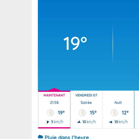
Wallis e
Grand fr
19°
MAINTENANT
VENDREDI 07
21:58
Soirée
Nuit
19°
15°
12°
5
km/h
10
km/h
10
km/h
Pluie dans l'heure