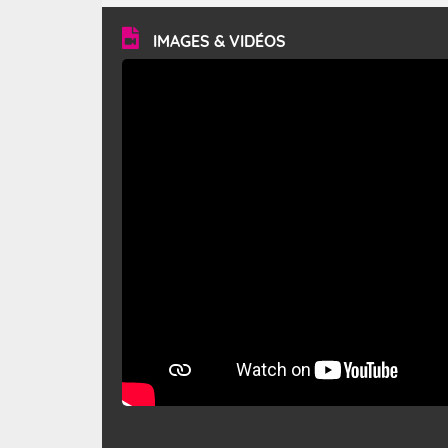
vitesse moyenne de 50 km/h et atteindre 80 à 100 km/h
en rafales, parfois davantage. Il parcourt la basse vallée
du Rhône et la Provence et envahit le littoral
IMAGES & VIDÉOS
méditerranéen à partir de la Camargue.