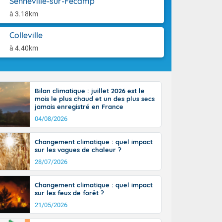
Senneville-sur-Fécamp
aison.
ttoral l'après-
à 3.18km
n général, 14
r
Colleville
sse, il fait
ouvent 30 à 35
à 4.40km
Bilan climatique : juillet 2026 est le
mois le plus chaud et un des plus secs
jamais enregistré en France
04/08/2026
Changement climatique : quel impact
sur les vagues de chaleur ?
28/07/2026
Changement climatique : quel impact
sur les feux de forêt ?
21/05/2026