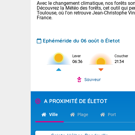
Avec le changement climatique, nos forêts sont
Découvrez la Météo des forêts, cet outil qui pe
Toulouse, où l'on retrouve Jean-Christophe Vi
France.
Ephéméride du 06 août à Életot
Lever
Coucher
Voici les tem
06:36
21:34
22/13 Paris :
Clermont-Fd :
Limoges : 27/
Sauveur
Lille : 24/12
TENDANCE P
Demain vendr
Pour la sema
A PROXIMITÉ DE ÉLETOT
Calme, enso
Cette semain
temps devrait 
Ville
Plage
Port
La journée s'
territoire. O
Tendance des
2026 :
pyrénnéennes, 
alors que la 