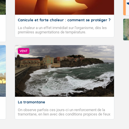
Canicule et forte chaleur : comment se protéger ?
La chaleur a un effet immédiat sur l’organisme, dès les
premières augmentations de température.
VENT
La tramontane
On observe parfois ces jours-ci un renforcement de la
tramontane, en lien avec des conditions propices de feux
de forêt. Mais qu'est-ce que la tramontane ? Quelles sont
ses caractéristiques ? La tramontane est un vent
turbulent soufflant de secteur nord-ouest à nord, ou ouest