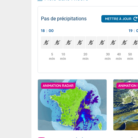
Pas de précipitations
METTRE À JOUR
18 : 00
19 : 
5
10
20
30
40
50
min
min
min
min
min
min
ANIMATION RADAR
ANIMATION 