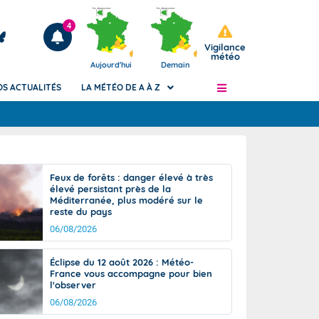
4
Vigilance
météo
Aujourd'hui
Demain
OS ACTUALITÉS
LA MÉTÉO DE A À Z
Articles
ngers
Feux de forêts : danger élevé à très
Phénomènes dangereux de J+2 à J+7
élevé persistant près de la
civile
Méditerranée, plus modéré sur le
Avertissement pluies intenses à l'échelle
reste du pays
des communes (Apic)
és
06/08/2026
Bulletins Marine
ateur de
Bulletins d'estimation du risque
Éclipse du 12 août 2026 : Météo-
d'avalanche
France vous accompagne pour bien
-pompier
l'observer
Météo des forêts
06/08/2026
Vigicrues