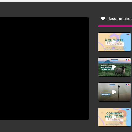
à nord-ouest, dans un secteur qui part du Roussillon à la
vallée de l’Aude et à l’ouest de l’Hérault. L’étymologie de
ce vent vient du latin trasmontanus, signifiant au-delà des
monts, en allusion aux régions montagneuses d’où
Recommandé
provient ce vent.