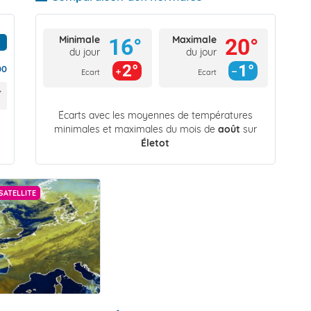
Minimale
Maximale
16°
20°
du jour
du jour
2°
1°
00
Ecart
Ecart
Écarts avec les moyennes de températures
minimales et maximales du mois de
août
sur
Életot
SATELLITE