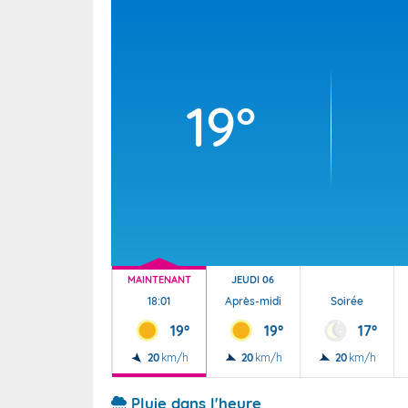
Wallis e
Grand fr
19°
MAINTENANT
JEUDI 06
18:01
Après-midi
Soirée
19°
19°
17°
20
km/h
20
km/h
20
km/h
Pluie dans l'heure