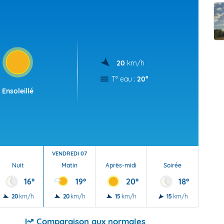
t Futuna
oid
20
km/h
T° eau :
20°
Ensoleillé
VENDREDI 07
Nuit
Matin
Après-midi
Soirée
Nu
16°
19°
20°
18°
20
km/h
20
km/h
15
km/h
15
km/h
10
Comparaison aux normales