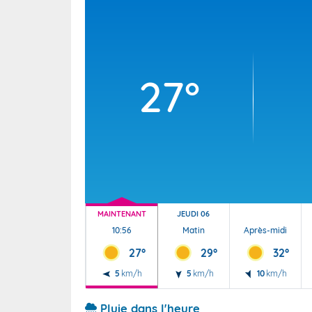
Wallis e
Grand fr
27°
MAINTENANT
JEUDI 06
10:56
Matin
Après-midi
27°
29°
32°
5
km/h
5
km/h
10
km/h
Pluie dans l'heure