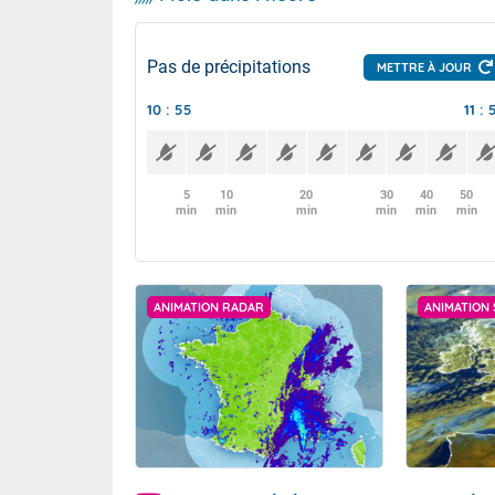
Pas de précipitations
METTRE À JOUR
10 : 55
11 : 
5
10
20
30
40
50
min
min
min
min
min
min
ANIMATION RADAR
ANIMATION 