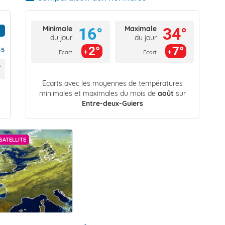
Minimale
Maximale
16°
34°
du jour
du jour
2°
7°
55
Ecart
Ecart
Écarts avec les moyennes de températures
minimales et maximales du mois de
août
sur
Entre-deux-Guiers
SATELLITE