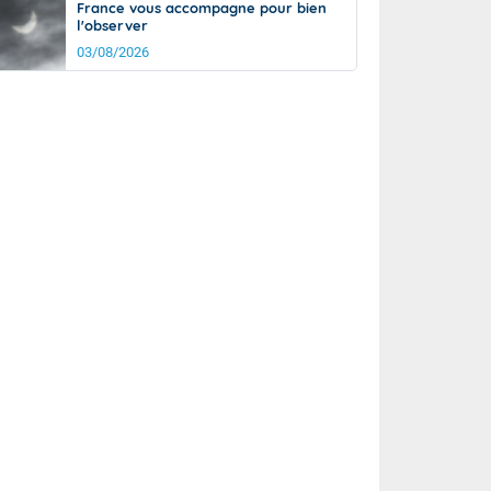
France vous accompagne pour bien
l'observer
03/08/2026
rée
Nuit
22°
15°
km/h
5
km/h