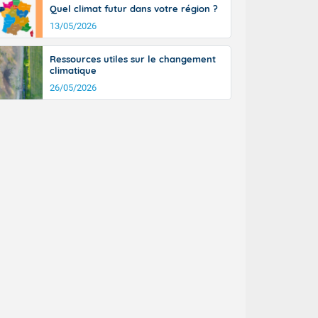
Quel climat futur dans votre région ?
n général, 14
r
13/05/2026
sse, il fait
ouvent 30 à 35
Ressources utiles sur le changement
climatique
26/05/2026