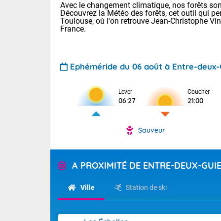
Avec le changement climatique, nos forêts sont
Découvrez la Météo des forêts, cet outil qui pe
Toulouse, où l'on retrouve Jean-Christophe Vi
France.
Ephéméride du 06 août à Entre-deux-
Voici les tem
Lever
Coucher
06:27
21:00
: 18/23 Paris
Clermont-Fd :
Limoges : 20/
Sauveur
Lille : 19/24
TENDANCE P
Cet après-mid
Pour la sema
A PROXIMITÉ DE ENTRE-DEUX-GUI
Risque orag
orange cani
Cette semain
devrait rester
du-Sud (2A)
Ville
Station de ski
(69), Var (8
Tendance des
2026 :
Sur le Sud-Oue