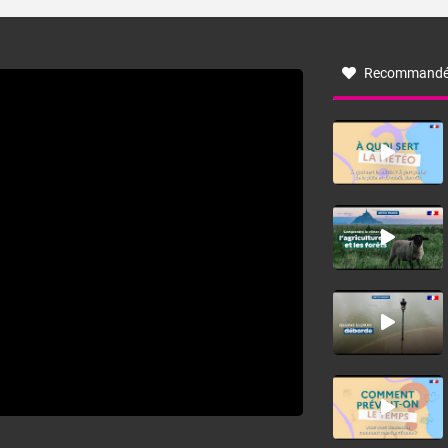
turbulent soufflant de secteur nord-ouest à nord, ou ouest
à nord-ouest, dans un secteur qui part du Roussillon à la
vallée de l’Aude et à l’ouest de l’Hérault. L’étymologie de
ce vent vient du latin trasmontanus, signifiant au-delà des
monts, en allusion aux régions montagneuses d’où
Recommandé
provient ce vent.