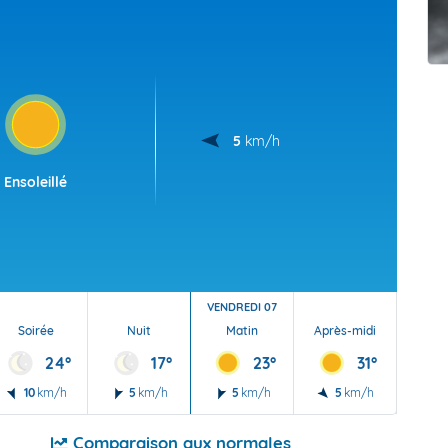
t Futuna
oid
5
km/h
Ensoleillé
VENDREDI 07
Soirée
Nuit
Matin
Après-midi
Soi
24°
17°
23°
31°
10
km/h
5
km/h
5
km/h
5
km/h
5
Comparaison aux normales