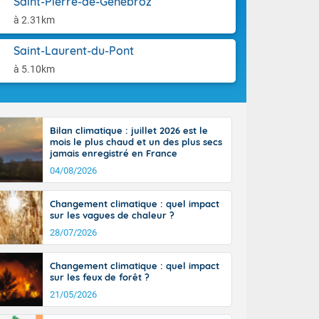
Saint-Pierre-de-Genebroz
tes
aison.
 possible sur
à 2.31km
e, avec des
bourgeonnent
Saint-Laurent-du-Pont
rse sur le sud
à 5.10km
 sur la
d à nord-ouest
 entre 50 et
ur résiste sur
Bilan climatique : juillet 2026 est le
imales
mois le plus chaud et un des plus secs
Rhône-Alpes à
jamais enregistré en France
 terres et 20
04/08/2026
Changement climatique : quel impact
sur les vagues de chaleur ?
28/07/2026
ble du
Changement climatique : quel impact
es
sur les feux de forêt ?
u'à 50-60 km/h
21/05/2026
ilent les
ttoral l'après-