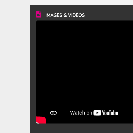
turbulent et généralement sec, pouvant souffler à une
vitesse moyenne de 50 km/h et atteindre 80 à 100 km/h
en rafales, parfois davantage. Il parcourt la basse vallée
du Rhône et la Provence et envahit le littoral
IMAGES & VIDÉOS
méditerranéen à partir de la Camargue.