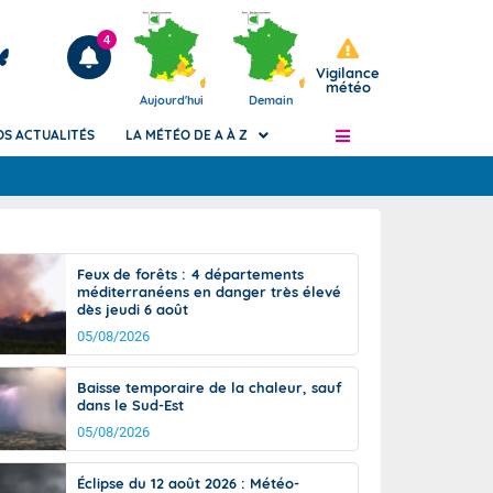
4
Vigilance
météo
Aujourd'hui
Demain
OS ACTUALITÉS
LA MÉTÉO DE A À Z
Articles
ngers
Feux de forêts : 4 départements
Phénomènes dangereux de J+2 à J+7
méditerranéens en danger très élevé
civile
dès jeudi 6 août
Avertissement pluies intenses à l'échelle
des communes (Apic)
05/08/2026
és
Bulletins Marine
Baisse temporaire de la chaleur, sauf
ateur de
Bulletins d'estimation du risque
dans le Sud-Est
d'avalanche
05/08/2026
-pompier
Météo des forêts
Vigicrues
Éclipse du 12 août 2026 : Météo-