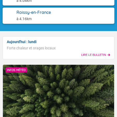
à 4.04km
Roissy-en-France
à 4.16km
Aujourd'hui : lundi
Forte chaleur et orages locaux
LIRE LE BULLETIN
INFOS MÉTÉO