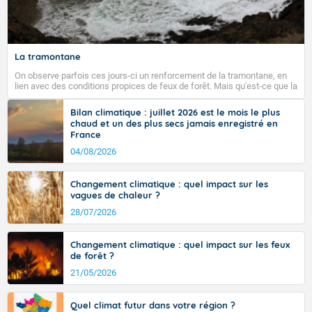
Fermer
La tramontane
On observe parfois ces jours-ci un renforcement de la tramontane, en
lien avec des conditions propices de feux de forêt. Mais qu'est-ce que la
tramontane ? Quelles sont ses caractéristiques ? La tramontane est un
vent turbulent soufflant de secteur nord-ouest à nord, ou ouest à nord-
Bilan climatique : juillet 2026 est le mois le plus
ouest, dans un secteur qui part du Roussillon à la vallée de l’Aude et à
chaud et un des plus secs jamais enregistré en
l’ouest de l’Hérault. L’étymologie de ce vent vient du latin trasmontanus,
France
signifiant au-delà des monts, en allusion aux régions montagneuses
d’où provient ce vent.
04/08/2026
Changement climatique : quel impact sur les
vagues de chaleur ?
28/07/2026
Changement climatique : quel impact sur les feux
de forêt ?
21/05/2026
Quel climat futur dans votre région ?