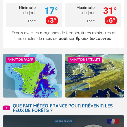
Minimale
Maximale
17°
31°
du jour
du jour
3°
6°
Ecart
Ecart
Écarts avec les moyennes de températures minimales et
maximales du mois de
août
sur
Épiais-lès-Louvres
ANIMATION RADAR
ANIMATION SATELLITE
QUE FAIT MÉTÉO-FRANCE POUR PRÉVENIR LES
FEUX DE FORÊTS ?