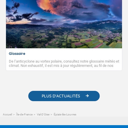
Glossaire
De l’anticyclone au vortex polaire, consultez notre glossaire météo et
climat. Non exhaustif, il est mis à jour régulièrement, au fil de nos
publications. Vous y trouverez également des liens utiles vers nos
contenus pédagogiques concernant les phénomènes
météorologiques et des informations scientifiques sur le
changement climatique.
PLUS D'ACTUALITÉS
Accueil
Île-de-France
Val-D'Oise
Épiais-lès-Louvres