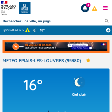
4
18°
Épiais-lès-Louv
...
Prévisions
TOUS LES RÉSULTATS
METEO EPIAIS-LES-LOUVRES (95380)
Articles
16°
Ciel clair