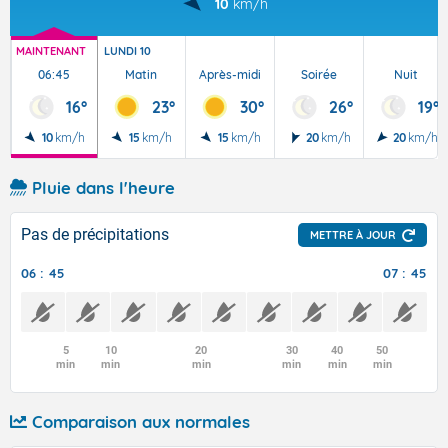
10
km/h
MAINTENANT
LUNDI 10
06:45
Matin
Après-midi
Soirée
Nuit
16°
23°
30°
26°
19°
10
km/h
15
km/h
15
km/h
20
km/h
20
km/h
Pluie dans l'heure
Pas de précipitations
METTRE À JOUR
06 : 45
07 : 45
5
10
20
30
40
50
min
min
min
min
min
min
Comparaison aux normales