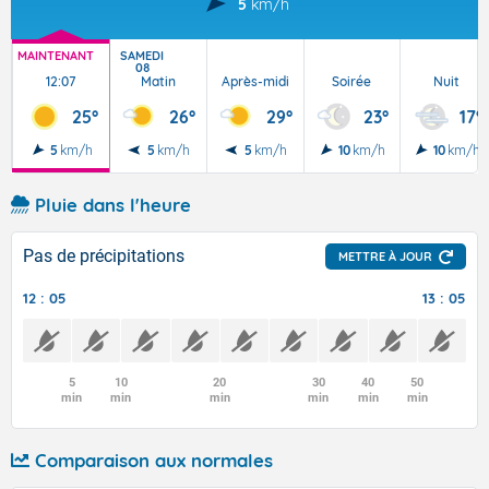
5
km/h
MAINTENANT
SAMEDI
08
12:07
Matin
Après-midi
Soirée
Nuit
25°
26°
29°
23°
17°
5
km/h
5
km/h
5
km/h
10
km/h
10
km/h
Pluie dans l'heure
Pas de précipitations
METTRE À JOUR
12 : 05
13 : 05
5
10
20
30
40
50
min
min
min
min
min
min
Comparaison aux normales