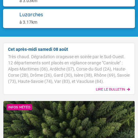
à 3.03km
Luzarches
à 3.17km
Cet après-midi samedi 08 août
Très chaud. Dégradation orageuse en soirée par le Sud-Ouest.
12 départements sont placés en vigilance orange "Canicule" :
Alpes-Maritimes (06), Ardèche (07), Corse-du-Sud (2A), Haute-
Corse (2B), Drôme (26), Gard (30), Isère (38), Rhône (69), Savoie
(73), Haute-Savoie (74), Var (83), et Vaucluse (84).
LIRE LE BULLETIN
INFOS MÉTÉO