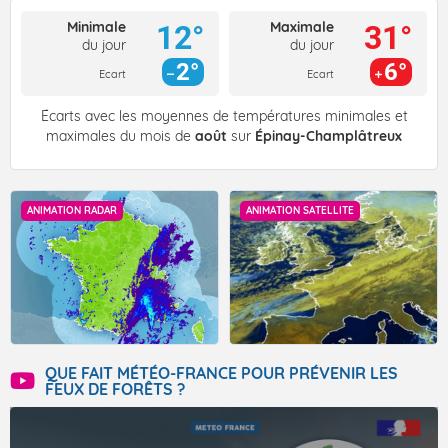
Minimale
Maximale
12°
31°
du jour
du jour
2°
6°
Ecart
Ecart
Écarts avec les moyennes de températures minimales et
maximales du mois de
août
sur
Épinay-Champlâtreux
ANIMATION RADAR
ANIMATION SATELLITE
QUE FAIT MÉTÉO-FRANCE POUR PRÉVENIR LES
FEUX DE FORÊTS ?