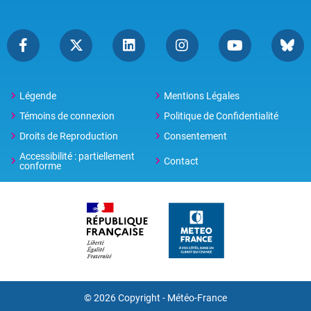
Légende
Mentions Légales
Témoins de connexion
Politique de Confidentialité
Droits de Reproduction
Consentement
Accessibilité : partiellement
Contact
conforme
© 2026 Copyright -
Météo-France