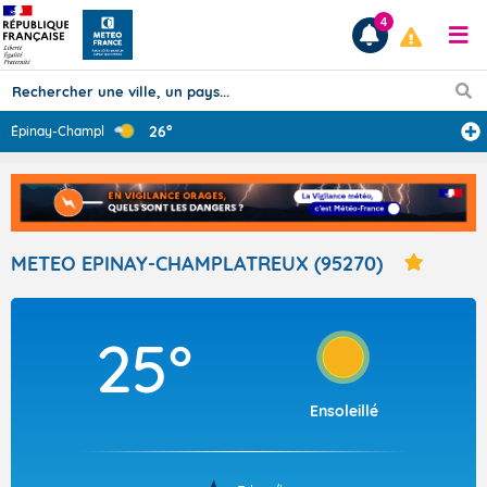
4
26°
Épinay-Champlât
...
Prévisions
TOUS LES RÉSULTATS
METEO EPINAY-CHAMPLATREUX (95270)
Articles
25°
Ensoleillé