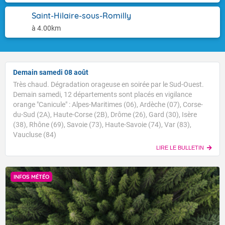
Saint-Hilaire-sous-Romilly
à 4.00km
Demain samedi 08 août
Très chaud. Dégradation orageuse en soirée par le Sud-Ouest.
Demain samedi, 12 départements sont placés en vigilance
orange "Canicule" : Alpes-Maritimes (06), Ardèche (07), Corse-
du-Sud (2A), Haute-Corse (2B), Drôme (26), Gard (30), Isère
(38), Rhône (69), Savoie (73), Haute-Savoie (74), Var (83),
Vaucluse (84)
LIRE LE BULLETIN
INFOS MÉTÉO