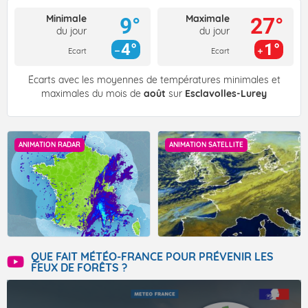
Minimale
Maximale
9°
27°
du jour
du jour
4°
1°
Ecart
Ecart
Écarts avec les moyennes de températures minimales et
maximales du mois de
août
sur
Esclavolles-Lurey
ANIMATION RADAR
ANIMATION SATELLITE
QUE FAIT MÉTÉO-FRANCE POUR PRÉVENIR LES
FEUX DE FORÊTS ?