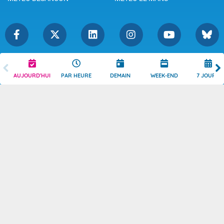
Légende
Mentions Légales
AUJOURD'HUI
PAR HEURE
DEMAIN
WEEK-END
7 JOURS
Témoins de connexion
Politique de Confidentialité
Droits de Reproduction
Consentement
Accessibilité : partiellement
Contact
conforme
© 2026 Copyright -
Météo-France