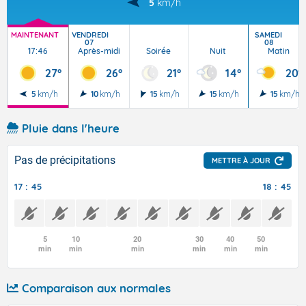
5
km/h
MAINTENANT
VENDREDI
SAMEDI
07
08
17:46
Après-midi
Soirée
Nuit
Matin
27°
26°
21°
14°
20°
5
km/h
10
km/h
15
km/h
15
km/h
15
km/h
Pluie dans l'heure
Pas de précipitations
METTRE À JOUR
17 : 45
18 : 45
5
10
20
30
40
50
min
min
min
min
min
min
Comparaison aux normales