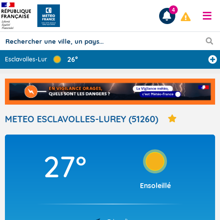
4
26°
Esclavolles-Lur
...
Prévisions
TOUS LES RÉSULTATS
METEO ESCLAVOLLES-LUREY (51260)
Articles
27°
Ensoleillé