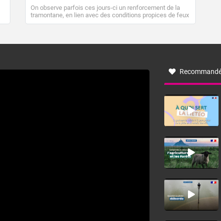
On observe parfois ces jours-ci un renforcement de la
tramontane, en lien avec des conditions propices de feux
de forêt. Mais qu'est-ce que la tramontane ? Quelles sont
ses caractéristiques ? La tramontane est un vent
turbulent soufflant de secteur nord-ouest à nord, ou ouest
à nord-ouest, dans un secteur qui part du Roussillon à la
vallée de l’Aude et à l’ouest de l’Hérault. L’étymologie de
ce vent vient du latin trasmontanus, signifiant au-delà des
monts, en allusion aux régions montagneuses d’où
Recommandé
provient ce vent.