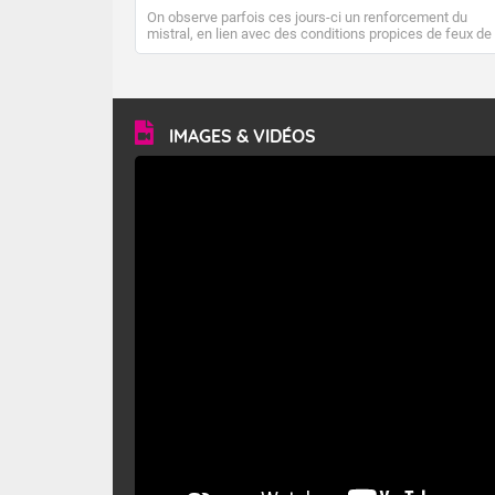
On observe parfois ces jours-ci un renforcement du
mistral, en lien avec des conditions propices de feux de
forêt. Mais qu'est-ce que le mistral ? Quelles sont ses
caractéristiques ? Le mistral est un vent régional,
turbulent et généralement sec, pouvant souffler à une
vitesse moyenne de 50 km/h et atteindre 80 à 100 km/h
en rafales, parfois davantage. Il parcourt la basse vallée
du Rhône et la Provence et envahit le littoral
IMAGES & VIDÉOS
méditerranéen à partir de la Camargue.