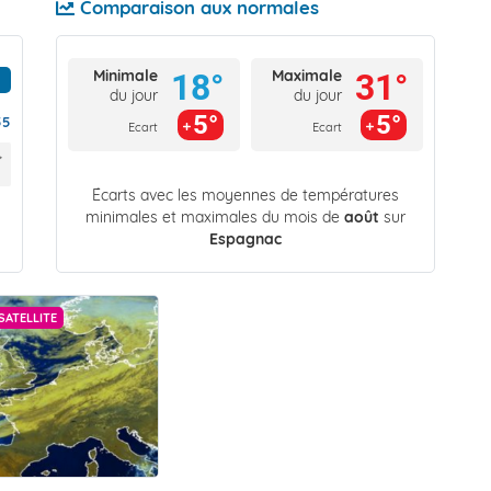
Comparaison aux normales
Minimale
Maximale
18°
31°
du jour
du jour
5°
5°
55
Ecart
Ecart
Écarts avec les moyennes de températures
minimales et maximales du mois de
août
sur
Espagnac
SATELLITE