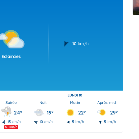
t Futuna
oid
10
km/h
Eclaircies
LUNDI 10
Soirée
Nuit
Matin
Après-midi
Soi
24°
19°
22°
29°
15
km/h
10
km/h
5
km/h
5
km/h
10
60 km/h