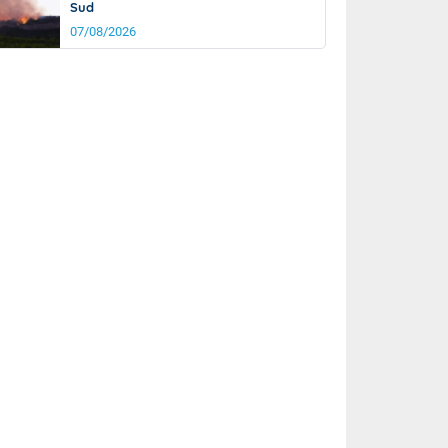
Sud
07/08/2026
rée
Nuit
23°
19°
km/h
5
km/h