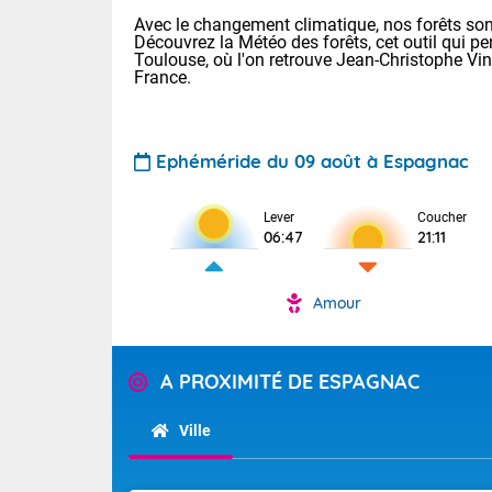
Avec le changement climatique, nos forêts sont
Découvrez la Météo des forêts, cet outil qui pe
Toulouse, où l'on retrouve Jean-Christophe Vi
France.
Ephéméride du 09 août à Espagnac
Voici les tem
Lever
Coucher
: 20/27 Paris
06:47
21:11
Clermont-Fd :
Limoges : 24/
Lille : 24/34
Amour
TENDANCE P
Cet après-mi
Pour la sema
Temps orag
A PROXIMITÉ DE ESPAGNAC
départemen
Les températu
sensible, auc
(47), Pyrén
Ville
Garonne (82
Tendance des
Alpes-Marit
septembre 20
Drôme (26),