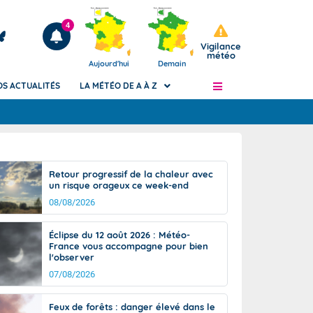
4
Vigilance
météo
Aujourd'hui
Demain
OS ACTUALITÉS
LA MÉTÉO DE A À Z
Articles
ngers
Retour progressif de la chaleur avec
Phénomènes dangereux de J+2 à J+7
un risque orageux ce week-end
civile
Avertissement pluies intenses à l'échelle
08/08/2026
des communes (Apic)
és
Bulletins Marine
Éclipse du 12 août 2026 : Météo-
France vous accompagne pour bien
ateur de
Bulletins d'estimation du risque
l'observer
d'avalanche
07/08/2026
-pompier
Météo des forêts
Vigicrues
Feux de forêts : danger élevé dans le