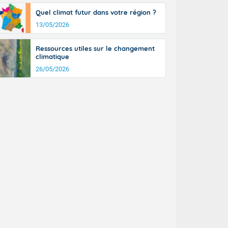
a Picardie aux
Quel climat futur dans votre région ?
 nouveaux
également du
13/05/2026
rénées
dées peuvent
Ressources utiles sur le changement
eur nord-
climatique
, les rafales
26/05/2026
t
la Grande
e et sur le
n basse vallée