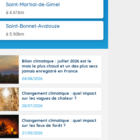
aison.
Saint-Martial-de-Gimel
à 4.61km
perdant de
e reste du
es orages
Saint-Bonnet-Avalouze
nt le rivage
à 5.90km
us virulents
 nord, des
mineux et
nise sur le
Bilan climatique : juillet 2026 est le
vec localement
mois le plus chaud et un des plus secs
avec de la
jamais enregistré en France
indre 90 à 110
04/08/2026
tes de Manche
 pays, avec
Changement climatique : quel impact
a Garonne.
sur les vagues de chaleur ?
28/07/2026
Changement climatique : quel impact
sur les feux de forêt ?
ne Rhône-
21/05/2026
es entrées