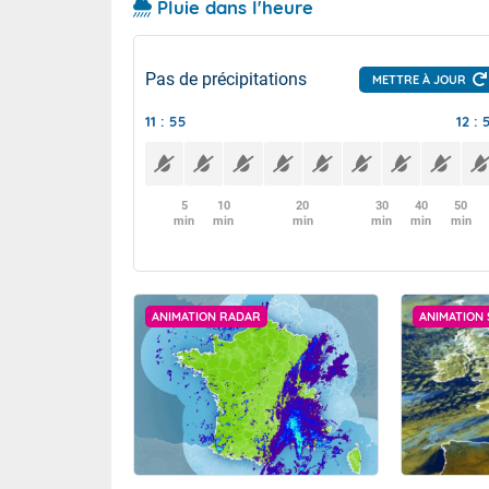
Pluie dans l'heure
Pas de précipitations
METTRE À JOUR
11 : 55
12 : 
5
10
20
30
40
50
min
min
min
min
min
min
ANIMATION RADAR
ANIMATION 