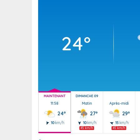
Wallis e
Grand fr
24°
MAINTENANT
DIMANCHE 09
11:58
Matin
Après-midi
24°
27°
29°
10
km/h
10
km/h
15
km/h
45 km/h
45 km/h