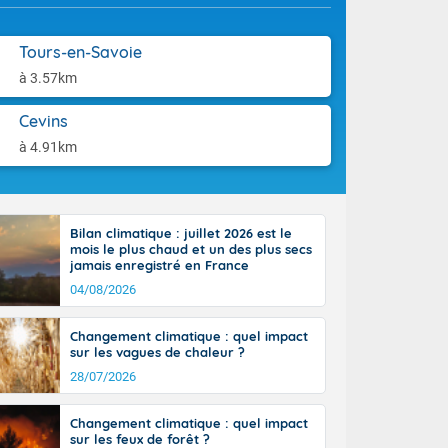
st du pays en
aison.
que sur la
, la chaine
Tours-en-Savoie
 par
à 3.57km
ure nuageuse
n seconde
Cevins
e Midi-
u-Charentes.
à 4.91km
 90 km/h. Les
 30 degrés
e, avec 34 à
s, et 39 à 40
Bilan climatique : juillet 2026 est le
mois le plus chaud et un des plus secs
jamais enregistré en France
04/08/2026
Changement climatique : quel impact
sur les vagues de chaleur ?
e-Aquitaine,
28/07/2026
'Île-de-
isolés
maritimes sont
Changement climatique : quel impact
 ondées sont
sur les feux de forêt ?