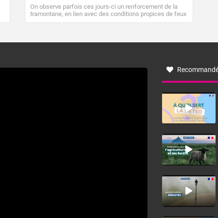
On observe parfois ces jours-ci un renforcement de la
tramontane, en lien avec des conditions propices de feux
de forêt. Mais qu'est-ce que la tramontane ? Quelles sont
ses caractéristiques ? La tramontane est un vent
turbulent soufflant de secteur nord-ouest à nord, ou ouest
à nord-ouest, dans un secteur qui part du Roussillon à la
vallée de l’Aude et à l’ouest de l’Hérault. L’étymologie de
ce vent vient du latin trasmontanus, signifiant au-delà des
monts, en allusion aux régions montagneuses d’où
Recommandé
provient ce vent.