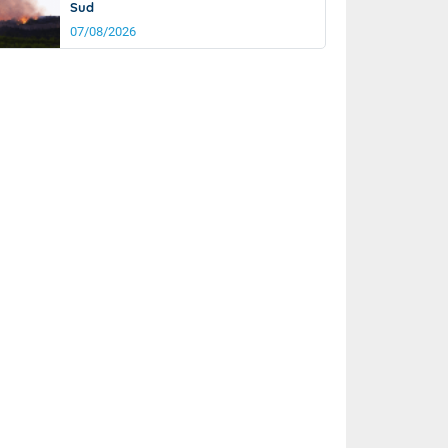
Sud
07/08/2026
it
20°
km/h