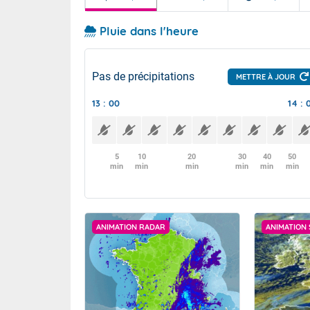
Pluie dans l'heure
Pas de précipitations
METTRE À JOUR
13 : 00
14 : 
5
10
20
30
40
50
min
min
min
min
min
min
ANIMATION RADAR
ANIMATION 