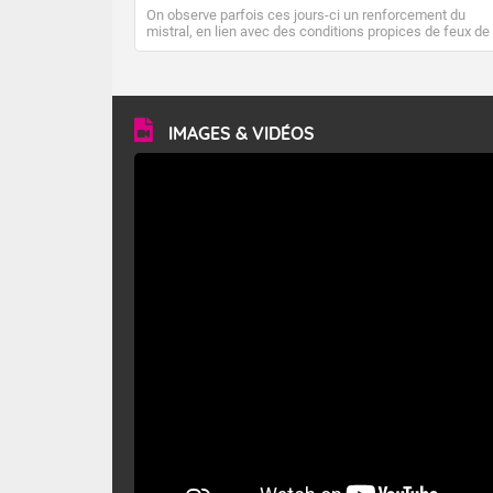
On observe parfois ces jours-ci un renforcement du
mistral, en lien avec des conditions propices de feux de
forêt. Mais qu'est-ce que le mistral ? Quelles sont ses
caractéristiques ? Le mistral est un vent régional,
turbulent et généralement sec, pouvant souffler à une
vitesse moyenne de 50 km/h et atteindre 80 à 100 km/h
en rafales, parfois davantage. Il parcourt la basse vallée
du Rhône et la Provence et envahit le littoral
IMAGES & VIDÉOS
méditerranéen à partir de la Camargue.