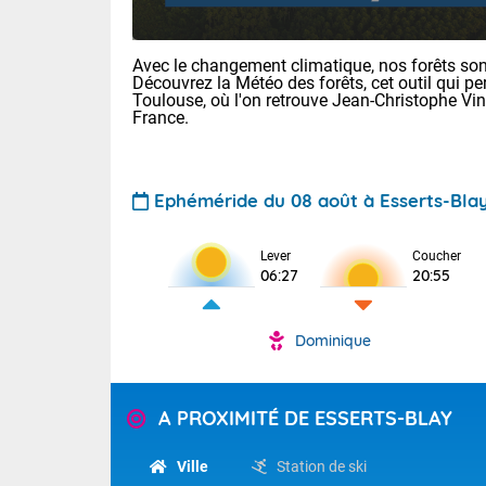
Avec le changement climatique, nos forêts sont
Découvrez la Météo des forêts, cet outil qui pe
Toulouse, où l'on retrouve Jean-Christophe Vi
France.
Ephéméride du 08 août à Esserts-Bla
Voici les tem
: 22/28 Paris
Clermont-Fd :
Lever
Coucher
Limoges : 24/
06:27
20:55
Lille : 22/29
TENDANCE P
Cet après-mi
Dominique
Pour la sema
Très chaud
départemen
Au niveau du 
températures 
Maritimes 
A PROXIMITÉ DE ESSERTS-BLAY
(26), Gard 
Tendance des
(83), et Vau
2026 :
Ville
Station de ski