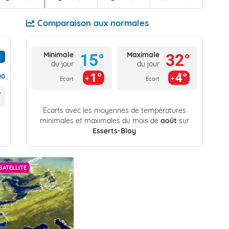
Comparaison aux normales
Minimale
Maximale
15°
32°
du jour
du jour
1°
4°
00
Ecart
Ecart
Écarts avec les moyennes de températures
minimales et maximales du mois de
août
sur
Esserts-Blay
SATELLITE