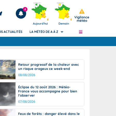
4
Vigilance
météo
Aujourd'hui
Demain
OS ACTUALITÉS
LA MÉTÉO DE A À Z
Articles
ngers
Retour progressif de la chaleur avec
Phénomènes dangereux de J+2 à J+7
un risque orageux ce week-end
civile
Avertissement pluies intenses à l'échelle
08/08/2026
des communes (Apic)
és
Bulletins Marine
Éclipse du 12 août 2026 : Météo-
France vous accompagne pour bien
ateur de
Bulletins d'estimation du risque
l'observer
d'avalanche
07/08/2026
-pompier
Météo des forêts
Vigicrues
Feux de forêts : danger élevé dans le