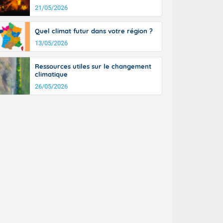
tinée, un peu
21/05/2026
ud du pays en
tique. Des
Quel climat futur dans votre région ?
ers le Jura et
13/05/2026
ancs de
t lumineux et
nise sur le
Ressources utiles sur le changement
climatique
ipitations en
km/h. Côté
26/05/2026
mprises entre
 17 en Anjou.
açade
des pointes