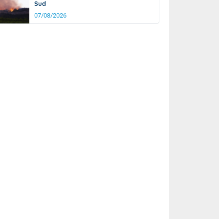
Sud
07/08/2026
rée
Nuit
25°
19°
km/h
5
km/h