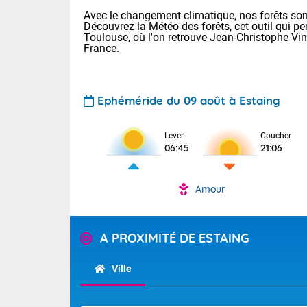
Avec le changement climatique, nos forêts sont
Découvrez la Météo des forêts, cet outil qui pe
Toulouse, où l'on retrouve Jean-Christophe Vi
France.
Ephéméride du 09 août à Estaing
Voici les tem
Lever
Coucher
: 20/27 Paris
06:45
21:06
Clermont-Fd :
Limoges : 24/
Lille : 24/34
Amour
TENDANCE P
Cet après-mi
Pour la sema
Temps orag
A PROXIMITÉ DE ESTAING
départemen
Les températu
sensible, auc
(47), Pyrén
Ville
Garonne (82
Tendance des
Alpes-Marit
septembre 20
Drôme (26),