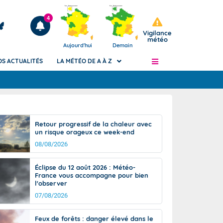
4
Vigilance
météo
Aujourd'hui
Demain
OS ACTUALITÉS
LA MÉTÉO DE A À Z
Articles
ngers
Retour progressif de la chaleur avec
Phénomènes dangereux de J+2 à J+7
un risque orageux ce week-end
civile
Avertissement pluies intenses à l'échelle
08/08/2026
des communes (Apic)
és
Bulletins Marine
Éclipse du 12 août 2026 : Météo-
France vous accompagne pour bien
ateur de
Bulletins d'estimation du risque
l'observer
d'avalanche
07/08/2026
-pompier
Météo des forêts
Vigicrues
Feux de forêts : danger élevé dans le