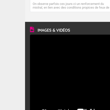
On observe parfois ces jours-ci un renforcement du
mistral, en lien avec des conditions propices de feux de
forêt. Mais qu'est-ce que le mistral ? Quelles sont ses
caractéristiques ? Le mistral est un vent régional,
turbulent et généralement sec, pouvant souffler à une
vitesse moyenne de 50 km/h et atteindre 80 à 100 km/h
en rafales, parfois davantage. Il parcourt la basse vallée
du Rhône et la Provence et envahit le littoral
IMAGES & VIDÉOS
méditerranéen à partir de la Camargue.