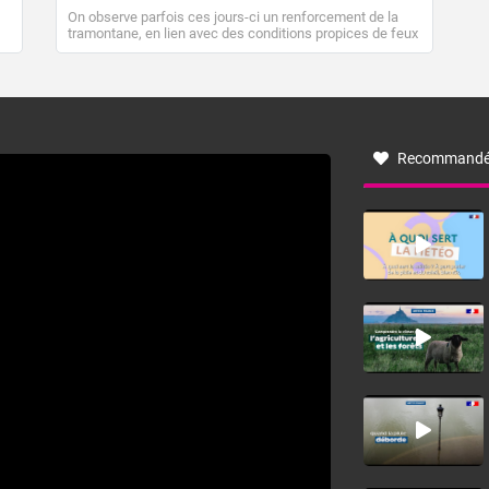
On observe parfois ces jours-ci un renforcement de la
tramontane, en lien avec des conditions propices de feux
de forêt. Mais qu'est-ce que la tramontane ? Quelles sont
ses caractéristiques ? La tramontane est un vent
turbulent soufflant de secteur nord-ouest à nord, ou ouest
à nord-ouest, dans un secteur qui part du Roussillon à la
vallée de l’Aude et à l’ouest de l’Hérault. L’étymologie de
ce vent vient du latin trasmontanus, signifiant au-delà des
monts, en allusion aux régions montagneuses d’où
Recommandé
provient ce vent.