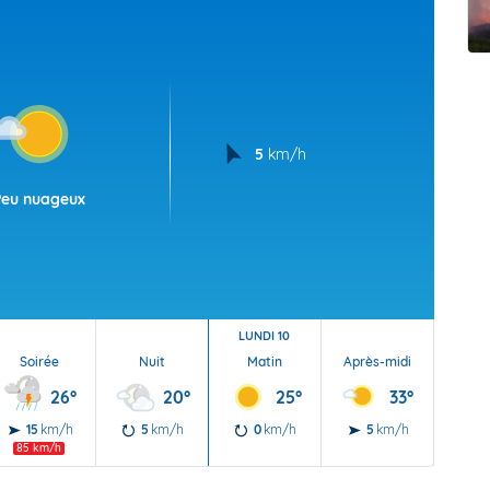
t Futuna
oid
5
km/h
Peu nuageux
LUNDI 10
Soirée
Nuit
Matin
Après-midi
Soi
26°
20°
25°
33°
15
km/h
5
km/h
0
km/h
5
km/h
5
85 km/h