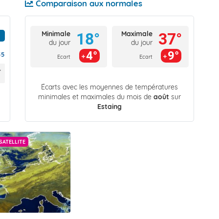
Comparaison aux normales
Minimale
Maximale
18°
37°
du jour
du jour
4°
9°
55
Ecart
Ecart
Écarts avec les moyennes de températures
minimales et maximales du mois de
août
sur
Estaing
SATELLITE