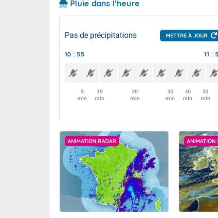
Pluie dans l'heure
Pas de précipitations
METTRE À JOUR
10 : 55
11 : 
5
10
20
30
40
50
min
min
min
min
min
min
ANIMATION RADAR
ANIMATION 