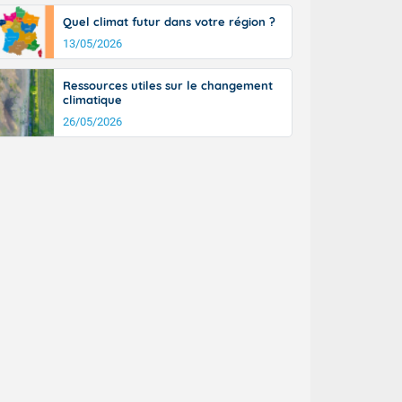
a Picardie aux
Quel climat futur dans votre région ?
 nouveaux
également du
13/05/2026
rénées
dées peuvent
Ressources utiles sur le changement
eur nord-
climatique
, les rafales
26/05/2026
t
la Grande
e et sur le
n basse vallée