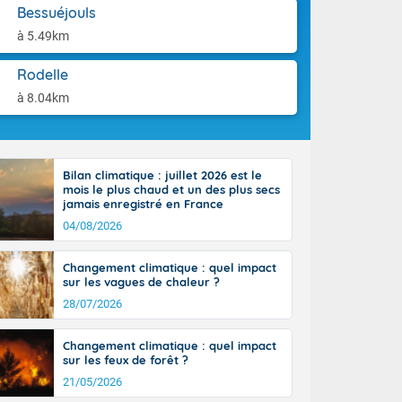
aison.
Bessuéjouls
à 5.49km
perdant de
e reste du
es orages
Rodelle
nt le rivage
à 8.04km
us virulents
 nord, des
mineux et
nise sur le
Bilan climatique : juillet 2026 est le
vec localement
mois le plus chaud et un des plus secs
avec de la
jamais enregistré en France
indre 90 à 110
04/08/2026
tes de Manche
 pays, avec
Changement climatique : quel impact
a Garonne.
sur les vagues de chaleur ?
28/07/2026
Changement climatique : quel impact
sur les feux de forêt ?
ne Rhône-
21/05/2026
es entrées