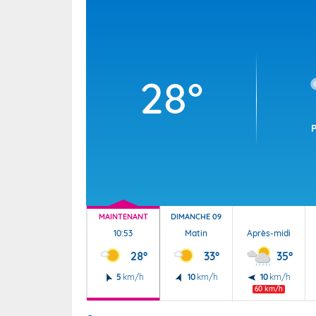
Wallis e
Grand fr
28°
MAINTENANT
DIMANCHE 09
10:53
Matin
Après-midi
28°
33°
35°
5
km/h
10
km/h
10
km/h
60 km/h