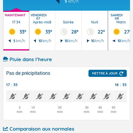
5
km/h
MAINTENANT
VENDREDI
SAMEDI
07
08
17:34
Après-midi
Soirée
Nuit
Matin
33°
33°
28°
22°
27°
5
km/h
10
km/h
10
km/h
10
km/h
10
km/h
Pluie dans l'heure
Pas de précipitations
METTRE À JOUR
17 : 35
18 : 35
5
10
20
30
40
50
min
min
min
min
min
min
Comparaison aux normales