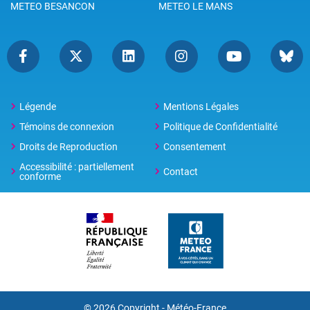
METEO BESANCON
METEO LE MANS
Légende
Mentions Légales
Témoins de connexion
Politique de Confidentialité
Droits de Reproduction
Consentement
Accessibilité : partiellement
Contact
conforme
© 2026 Copyright -
Météo-France