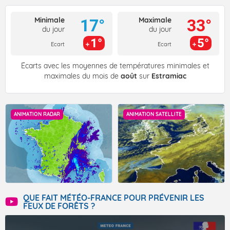
Minimale
Maximale
17°
33°
du jour
du jour
1°
5°
Ecart
Ecart
Écarts avec les moyennes de températures minimales et
maximales du mois de
août
sur
Estramiac
ANIMATION RADAR
ANIMATION SATELLITE
QUE FAIT MÉTÉO-FRANCE POUR PRÉVENIR LES
FEUX DE FORÊTS ?