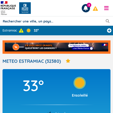
4
33°
Estramiac
Prévisions
TOUS LES RÉSULTATS
METEO ESTRAMIAC (32380)
Articles
33°
Ensoleillé