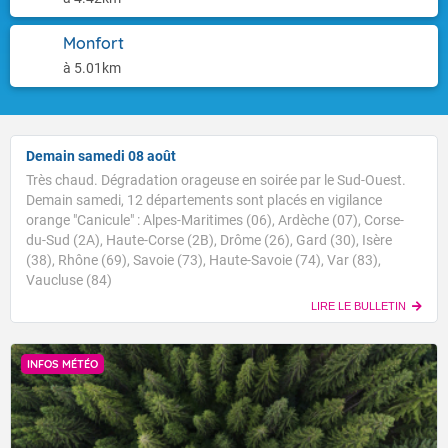
Monfort
à 5.01km
Demain samedi 08 août
Très chaud. Dégradation orageuse en soirée par le Sud-Ouest.
Demain samedi, 12 départements sont placés en vigilance
orange "Canicule" : Alpes-Maritimes (06), Ardèche (07), Corse-
du-Sud (2A), Haute-Corse (2B), Drôme (26), Gard (30), Isère
(38), Rhône (69), Savoie (73), Haute-Savoie (74), Var (83),
Vaucluse (84)
LIRE LE BULLETIN
INFOS MÉTÉO