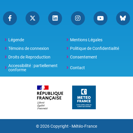
Légende
Mentions Légales
Témoins de connexion
Politique de Confidentialité
Droits de Reproduction
Consentement
Accessibilité : partiellement
Contact
conforme
© 2026 Copyright -
Météo-France