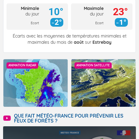
Minimale
Maximale
10°
23°
du jour
du jour
2°
1°
Ecart
Ecart
Écarts avec les moyennes de températures minimales et
maximales du mois de
août
sur
Estrebay
ANIMATION RADAR
ANIMATION SATELLITE
QUE FAIT MÉTÉO-FRANCE POUR PRÉVENIR LES
FEUX DE FORÊTS ?