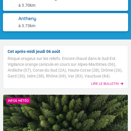
à 3.70km
Antheny
à 3.73km
Cet après-midi jeudi 06 août
Risque orageux sur les reliefs. Encore chaud dans le Sud-Est.
Vigilance orange canicule en cours sur Alpes-Maritimes (06),
Ardèche (07), Corse-du-Sud (2A), Haute-Corse (2B), Drôme (26),
Gard (30), Isère (38), Rhône (69), Var (83), Vaucluse (84).
LIRE LE BULLETIN
INFOS MÉTÉO