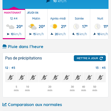
10
km/h
MAINTENANT
JEUDI 06
12:44
Matin
Après-midi
Soirée
Nuit
20°
20°
21°
17°
11°
10
km/h
15
km/h
20
km/h
15
km/h
10
km/h
Pluie dans l'heure
Pas de précipitations
METTRE À JOUR
12 : 45
13 : 45
5
10
20
30
40
50
min
min
min
min
min
min
Comparaison aux normales