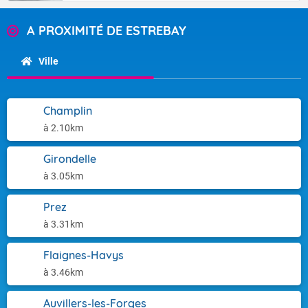
A PROXIMITÉ DE ESTREBAY
Ville
Champlin
à 2.10km
Girondelle
à 3.05km
Prez
à 3.31km
Flaignes-Havys
à 3.46km
Auvillers-les-Forges