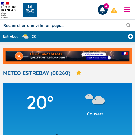
4
20°
Estrebay
Prévisions
TOUS LES RÉSULTATS
METEO ESTREBAY (08260)
Articles
20°
Couvert