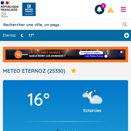
4
17°
Éternoz
Prévisions
TOUS LES RÉSULTATS
METEO ETERNOZ (25330)
Articles
16°
Eclaircies