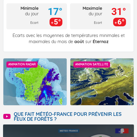
Minimale
Maximale
17°
31°
du jour
du jour
5°
6°
Ecart
Ecart
Écarts avec les moyennes de températures minimales et
maximales du mois de
août
sur
Éternoz
ANIMATION RADAR
ANIMATION SATELLITE
QUE FAIT MÉTÉO-FRANCE POUR PRÉVENIR LES
FEUX DE FORÊTS ?