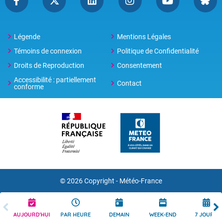
Légende
Mentions Légales
Témoins de connexion
Politique de Confidentialité
Droits de Reproduction
Consentement
Accessibilité : partiellement
Contact
conforme
© 2026 Copyright -
Météo-France
AUJOURD'HUI
PAR HEURE
DEMAIN
WEEK-END
7 JOURS