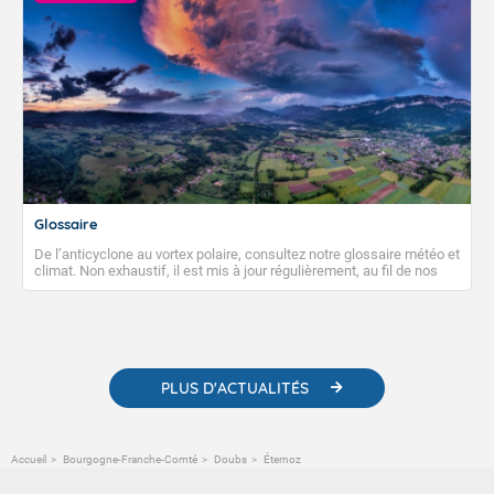
Glossaire
De l’anticyclone au vortex polaire, consultez notre glossaire météo et
climat. Non exhaustif, il est mis à jour régulièrement, au fil de nos
publications. Vous y trouverez également des liens utiles vers nos
contenus pédagogiques concernant les phénomènes
météorologiques et des informations scientifiques sur le
changement climatique.
PLUS D'ACTUALITÉS
Accueil
Bourgogne-Franche-Comté
Doubs
Éternoz