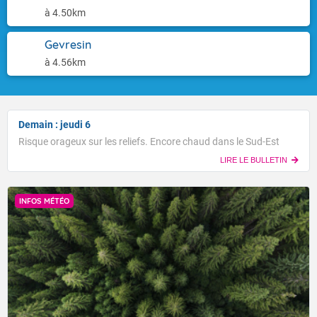
à 4.50km
Gevresin
à 4.56km
Demain : jeudi 6
Risque orageux sur les reliefs. Encore chaud dans le Sud-Est
LIRE LE BULLETIN
INFOS MÉTÉO