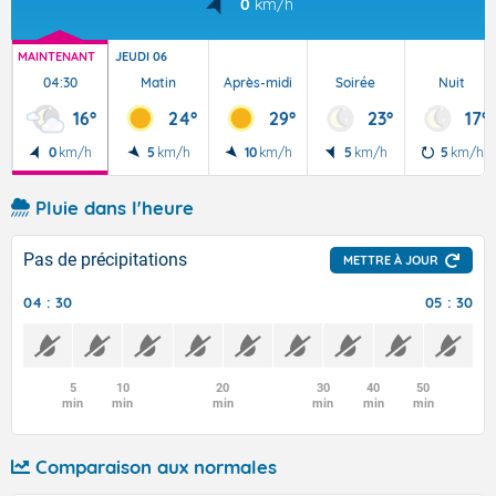
0
km/h
MAINTENANT
JEUDI 06
04:30
Matin
Après-midi
Soirée
Nuit
16°
24°
29°
23°
17°
0
km/h
5
km/h
10
km/h
5
km/h
5
km/h
Pluie dans l'heure
Pas de précipitations
METTRE À JOUR
04 : 30
05 : 30
5
10
20
30
40
50
min
min
min
min
min
min
Comparaison aux normales