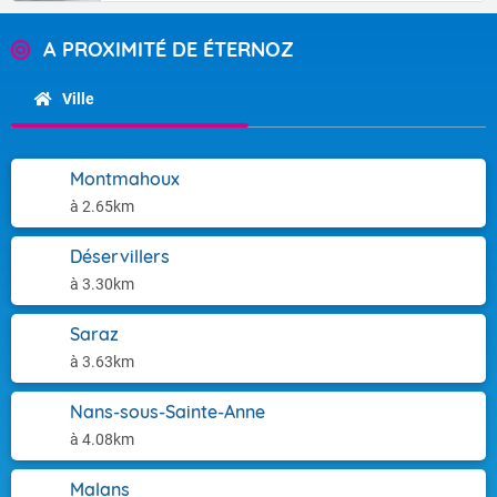
A PROXIMITÉ DE ÉTERNOZ
Ville
Montmahoux
à 2.65km
Déservillers
à 3.30km
Saraz
à 3.63km
Nans-sous-Sainte-Anne
à 4.08km
Malans