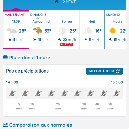
5
km/h
MAINTENANT
DIMANCHE
LUNDI 10
09
13:59
Après-midi
Soirée
Nuit
Matin
28°
33°
25°
16°
22°
5
km/h
15
km/h
20
km/h
5
km/h
15
km/h
40 km/h
Pluie dans l'heure
Pas de précipitations
METTRE À JOUR
14 : 00
15 : 00
5
10
20
30
40
50
min
min
min
min
min
min
Comparaison aux normales