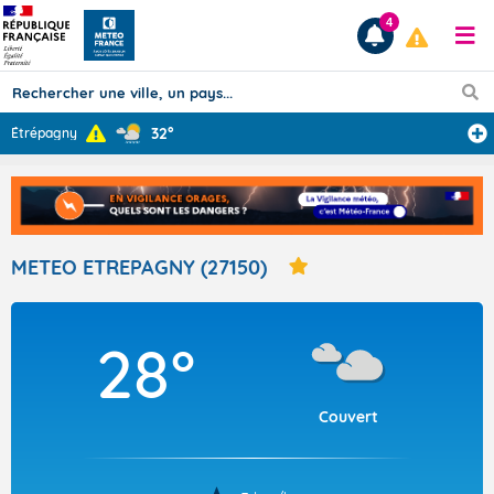
4
32°
Étrépagny
Prévisions
TOUS LES RÉSULTATS
METEO ETREPAGNY (27150)
Articles
28°
Couvert