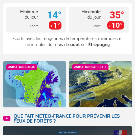
Minimale
Maximale
14°
35°
du jour
du jour
1°
10°
Ecart
Ecart
Écarts avec les moyennes de températures minimales et
maximales du mois de
août
sur
Étrépagny
ANIMATION RADAR
ANIMATION SATELLITE
QUE FAIT MÉTÉO-FRANCE POUR PRÉVENIR LES
FEUX DE FORÊTS ?