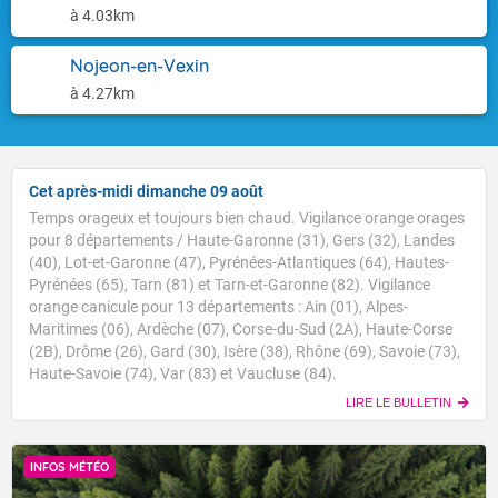
à 4.03km
Nojeon-en-Vexin
à 4.27km
Cet après-midi dimanche 09 août
Temps orageux et toujours bien chaud. Vigilance orange orages
pour 8 départements / Haute-Garonne (31), Gers (32), Landes
(40), Lot-et-Garonne (47), Pyrénées-Atlantiques (64), Hautes-
Pyrénées (65), Tarn (81) et Tarn-et-Garonne (82). Vigilance
orange canicule pour 13 départements : Ain (01), Alpes-
Maritimes (06), Ardèche (07), Corse-du-Sud (2A), Haute-Corse
(2B), Drôme (26), Gard (30), Isère (38), Rhône (69), Savoie (73),
Haute-Savoie (74), Var (83) et Vaucluse (84).
LIRE LE BULLETIN
INFOS MÉTÉO