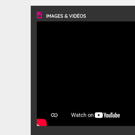
turbulent et généralement sec, pouvant souffler à une
vitesse moyenne de 50 km/h et atteindre 80 à 100 km/h
en rafales, parfois davantage. Il parcourt la basse vallée
du Rhône et la Provence et envahit le littoral
IMAGES & VIDÉOS
méditerranéen à partir de la Camargue.