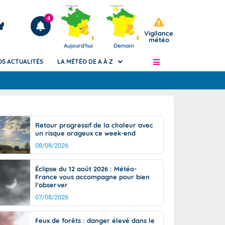
4
Vigilance
météo
Aujourd'hui
Demain
OS ACTUALITÉS
LA MÉTÉO DE A À Z
Articles
ngers
Retour progressif de la chaleur avec
Phénomènes dangereux de J+2 à J+7
un risque orageux ce week-end
civile
Avertissement pluies intenses à l'échelle
08/08/2026
des communes (Apic)
és
Bulletins Marine
Éclipse du 12 août 2026 : Météo-
France vous accompagne pour bien
ateur de
Bulletins d'estimation du risque
l'observer
d'avalanche
07/08/2026
-pompier
Météo des forêts
Vigicrues
Feux de forêts : danger élevé dans le