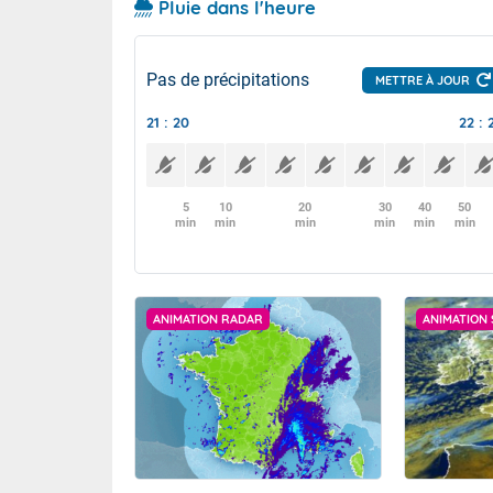
Pluie dans l'heure
Pas de précipitations
METTRE À JOUR
21 : 20
22 : 
5
10
20
30
40
50
min
min
min
min
min
min
ANIMATION RADAR
ANIMATION 