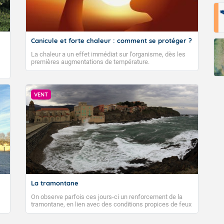
Canicule et forte chaleur : comment se protéger ?
La chaleur a un effet immédiat sur l’organisme, dès les
premières augmentations de température.
VENT
La tramontane
On observe parfois ces jours-ci un renforcement de la
tramontane, en lien avec des conditions propices de feux
de forêt. Mais qu'est-ce que la tramontane ? Quelles sont
ses caractéristiques ? La tramontane est un vent