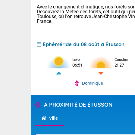
Avec le changement climatique, nos forêts sont
Découvrez la Météo des forêts, cet outil qui pe
Toulouse, où l'on retrouve Jean-Christophe Vi
France.
Ephéméride du 08 août à Étusson
Voici les tem
Lever
Coucher
: 34 Lyon : 36
06:51
21:27
Rennes : 33 N
36 Nice : 32 L
Dominique
Demain : dim
TENDANCE P
Temps orag
Pour la sema
A PROXIMITÉ DE ÉTUSSON
Des résidus p
Les températu
sensible, auc
s'étendent en 
Ville
France, l'oue
Tendance des
circulent en 
septembre 20
installées au