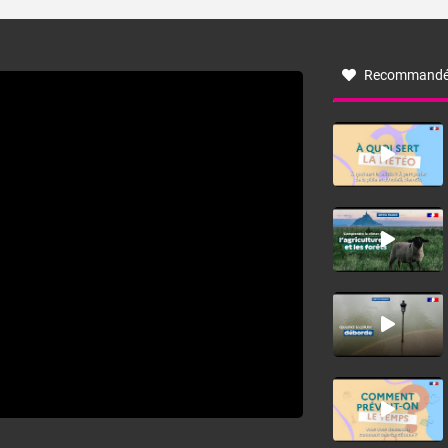
turbulent soufflant de secteur nord-ouest à nord, ou ouest
à nord-ouest, dans un secteur qui part du Roussillon à la
vallée de l’Aude et à l’ouest de l’Hérault. L’étymologie de
ce vent vient du latin trasmontanus, signifiant au-delà des
monts, en allusion aux régions montagneuses d’où
Recommandé
provient ce vent.