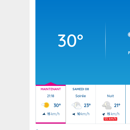
Wallis e
Grand fr
30°
MAINTENANT
SAMEDI 08
21:18
Soirée
Nuit
30°
23°
21°
15
km/h
10
km/h
15
km/h
55 km/h