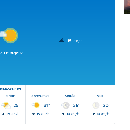
t Futuna
oid
15
km/h
Peu nuageux
DIMANCHE 09
Matin
Après-midi
Soirée
Nuit
25°
31°
26°
20°
15
km/h
15
km/h
10
km/h
10
km/h