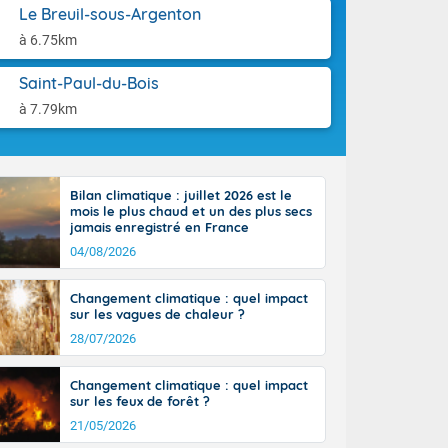
aison.
Le Breuil-sous-Argenton
tinée, un peu
ud du pays,
à 6.75km
étroite
midi du Massif
Saint-Paul-du-Bois
de la
à 7.79km
ciel est le
lle salve
nant de bons
e vent,
r les deux
Bilan climatique : juillet 2026 est le
mois le plus chaud et un des plus secs
ine, entre 11
jamais enregistré en France
28 sur les
04/08/2026
ns l'intérieur
 en vallée de
Changement climatique : quel impact
sur les vagues de chaleur ?
28/07/2026
Changement climatique : quel impact
sur les feux de forêt ?
21/05/2026