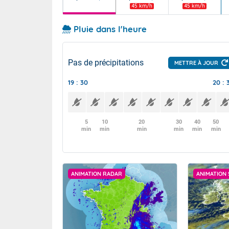
45 km/h
45 km/h
Pluie dans l'heure
Pas de précipitations
METTRE À JOUR
19 : 30
20 : 
5
10
20
30
40
50
min
min
min
min
min
min
ANIMATION RADAR
ANIMATION 