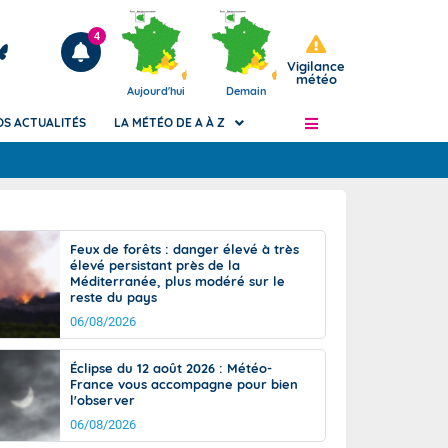
4
Vigilance
météo
Aujourd'hui
Demain
OS ACTUALITÉS
LA MÉTÉO DE A À Z
Articles
ngers
Feux de forêts : danger élevé à très
Phénomènes dangereux de J+2 à J+7
élevé persistant près de la
civile
Méditerranée, plus modéré sur le
Avertissement pluies intenses à l'échelle
reste du pays
des communes (Apic)
és
06/08/2026
Bulletins Marine
ateur de
Bulletins d'estimation du risque
Éclipse du 12 août 2026 : Météo-
d'avalanche
France vous accompagne pour bien
-pompier
l'observer
Météo des forêts
06/08/2026
Vigicrues