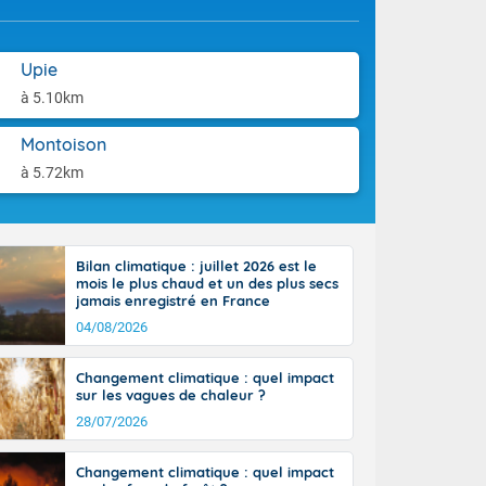
aison.
ttoral l'après-
n général, 14
r
Upie
sse, il fait
à 5.10km
ouvent 30 à 35
Montoison
à 5.72km
Bilan climatique : juillet 2026 est le
mois le plus chaud et un des plus secs
jamais enregistré en France
04/08/2026
Changement climatique : quel impact
sur les vagues de chaleur ?
28/07/2026
Changement climatique : quel impact