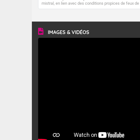
mistral, en lien avec des conditions propices de feux de
forêt. Mais qu'est-ce que le mistral ? Quelles sont ses
caractéristiques ? Le mistral est un vent régional,
turbulent et généralement sec, pouvant souffler à une
vitesse moyenne de 50 km/h et atteindre 80 à 100 km/h
en rafales, parfois davantage. Il parcourt la basse vallée
du Rhône et la Provence et envahit le littoral
IMAGES & VIDÉOS
méditerranéen à partir de la Camargue.