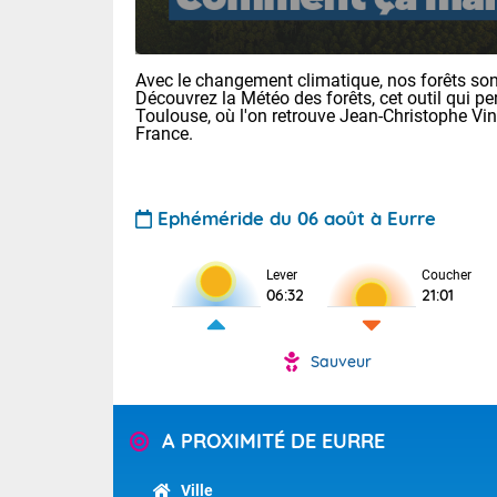
Avec le changement climatique, nos forêts sont
Découvrez la Météo des forêts, cet outil qui pe
Toulouse, où l'on retrouve Jean-Christophe Vi
France.
Voici les tem
Ephéméride du 06 août à Eurre
22/13 Paris :
Clermont-Fd :
Lever
Coucher
Limoges : 27/
06:32
21:01
Lille : 24/12
TENDANCE P
Demain vendr
Sauveur
Pour la sema
Calme, enso
Cette semain
temps devrait 
La journée s'
A PROXIMITÉ DE EURRE
territoire. O
Tendance des
2026 :
pyrénnéennes, 
Ville
alors que la 