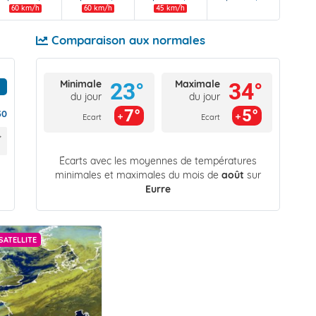
60 km/h
60 km/h
45 km/h
Comparaison aux normales
Minimale
Maximale
23°
34°
du jour
du jour
7°
5°
30
Ecart
Ecart
Écarts avec les moyennes de températures
minimales et maximales du mois de
août
sur
Eurre
SATELLITE