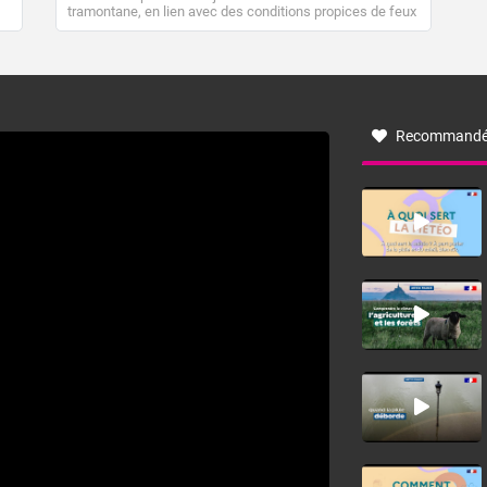
tramontane, en lien avec des conditions propices de feux
de forêt. Mais qu'est-ce que la tramontane ? Quelles sont
ses caractéristiques ? La tramontane est un vent
turbulent soufflant de secteur nord-ouest à nord, ou ouest
à nord-ouest, dans un secteur qui part du Roussillon à la
vallée de l’Aude et à l’ouest de l’Hérault. L’étymologie de
ce vent vient du latin trasmontanus, signifiant au-delà des
monts, en allusion aux régions montagneuses d’où
Recommandé
provient ce vent.