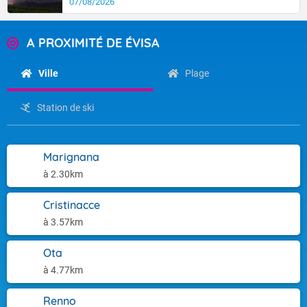
07/08/2026
A PROXIMITÉ DE ÉVISA
Ville
Plage
Station de ski
Marignana
à 2.30km
Cristinacce
à 3.57km
Ota
à 4.77km
Renno