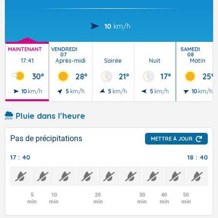
10
km/h
MAINTENANT
VENDREDI
SAMEDI
07
08
17:41
Après-midi
Soirée
Nuit
Matin
30°
28°
21°
17°
25°
10
km/h
5
km/h
5
km/h
5
km/h
10
km/h
Pluie dans l'heure
Pas de précipitations
METTRE À JOUR
17 : 40
18 : 40
5
10
20
30
40
50
min
min
min
min
min
min