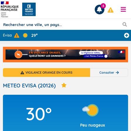
4
29°
Évisa
Prévisions
TOUS LES RÉSULTATS
VIGILANCE ORANGE EN COURS
Consulter
Articles
METEO EVISA (20126)
30°
Peu nuageux