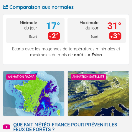
Comparaison aux normales
Minimale
Maximale
17°
31°
du jour
du jour
2°
3°
Ecart
Ecart
Écarts avec les moyennes de températures minimales et
maximales du mois de
août
sur
Évisa
ANIMATION RADAR
ANIMATION SATELLITE
QUE FAIT MÉTÉO-FRANCE POUR PRÉVENIR LES
FEUX DE FORÊTS ?