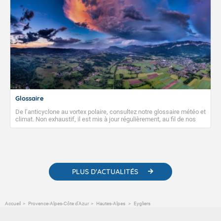
Glossaire
De l’anticyclone au vortex polaire, consultez notre glossaire météo et
climat. Non exhaustif, il est mis à jour régulièrement, au fil de nos
publications. Vous y trouverez également des liens utiles vers nos
contenus pédagogiques concernant les phénomènes
météorologiques et des informations scientifiques sur le
changement climatique.
PLUS D'ACTUALITÉS
Accueil
Provence-Alpes-Côte d'Azur
Hautes-Alpes
Eygliers