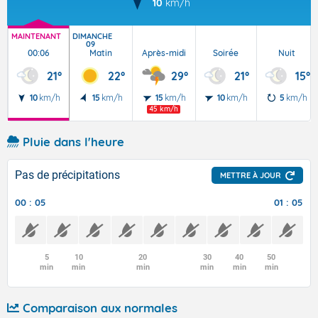
10
km/h
MAINTENANT
DIMANCHE
09
00:06
Matin
Après-midi
Soirée
Nuit
21°
22°
29°
21°
15°
10
km/h
15
km/h
15
km/h
10
km/h
5
km/h
45 km/h
Pluie dans l'heure
Pas de précipitations
METTRE À JOUR
00 : 05
01 : 05
5
10
20
30
40
50
min
min
min
min
min
min
Comparaison aux normales