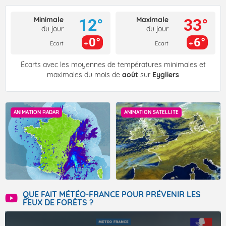
Minimale
Maximale
12°
33°
du jour
du jour
0°
6°
Ecart
Ecart
Écarts avec les moyennes de températures minimales et
maximales du mois de
août
sur
Eygliers
ANIMATION RADAR
ANIMATION SATELLITE
QUE FAIT MÉTÉO-FRANCE POUR PRÉVENIR LES
FEUX DE FORÊTS ?