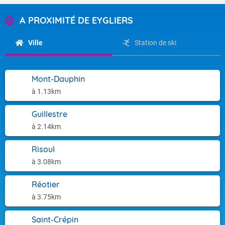
A PROXIMITÉ DE EYGLIERS
Ville
Station de ski
Mont-Dauphin
à 1.13km
Guillestre
à 2.14km
Risoul
à 3.08km
Réotier
à 3.75km
Saint-Crépin