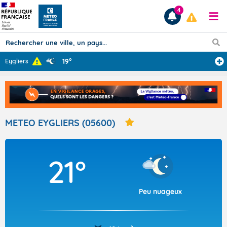
4
19°
Eygliers
Prévisions
TOUS LES RÉSULTATS
METEO EYGLIERS (05600)
Articles
21°
Peu nuageux