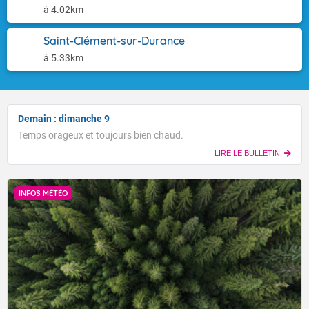
à 4.02km
Saint-Clément-sur-Durance
à 5.33km
Demain : dimanche 9
Temps orageux et toujours bien chaud.
LIRE LE BULLETIN
INFOS MÉTÉO