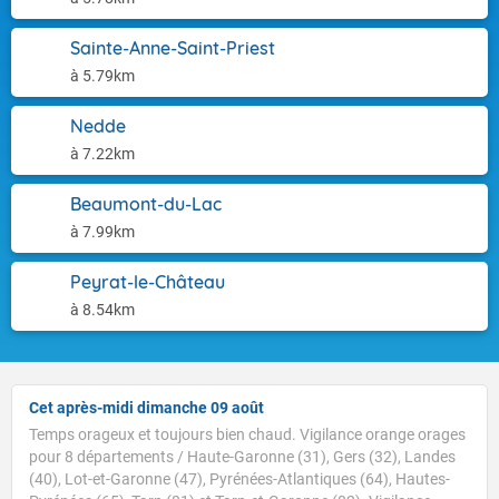
Sainte-Anne-Saint-Priest
à 5.79km
Nedde
à 7.22km
Beaumont-du-Lac
à 7.99km
Peyrat-le-Château
à 8.54km
Cet après-midi dimanche 09 août
Temps orageux et toujours bien chaud. Vigilance orange orages
pour 8 départements / Haute-Garonne (31), Gers (32), Landes
Voici les températures relevées à 10h suivies des
(40), Lot-et-Garonne (47), Pyrénées-Atlantiques (64), Hautes-