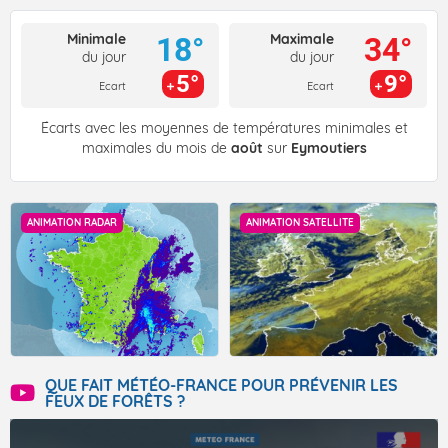
Minimale
Maximale
18°
34°
du jour
du jour
5°
9°
Ecart
Ecart
Écarts avec les moyennes de températures minimales et
maximales du mois de
août
sur
Eymoutiers
ANIMATION RADAR
ANIMATION SATELLITE
QUE FAIT MÉTÉO-FRANCE POUR PRÉVENIR LES
FEUX DE FORÊTS ?