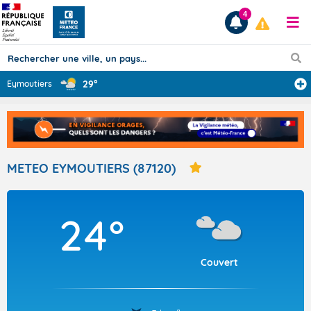
4
29°
Eymoutiers
Prévisions
TOUS LES RÉSULTATS
METEO EYMOUTIERS (87120)
Articles
24°
Couvert