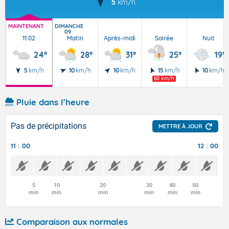
5
km/h
MAINTENANT
DIMANCHE
09
11:02
Matin
Après-midi
Soirée
Nuit
24°
28°
31°
25°
19°
5
km/h
10
km/h
10
km/h
15
km/h
10
km/h
60 km/h
Pluie dans l'heure
Pas de précipitations
METTRE À JOUR
11 : 00
12 : 00
5
10
20
30
40
50
min
min
min
min
min
min
Comparaison aux normales