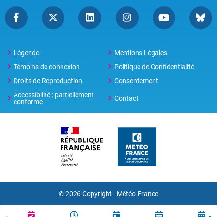
Légende
Mentions Légales
Témoins de connexion
Politique de Confidentialité
Droits de Reproduction
Consentement
Accessibilité : partiellement
Contact
conforme
© 2026 Copyright -
Météo-France