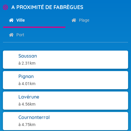
A PROXIMITÉ DE FABRÈGUES
Ville
Plage
Port
Saussan
à 2.31km
Pignan
à 4.01km
Lavérune
à 4.56km
Cournonterral
à 4.75km