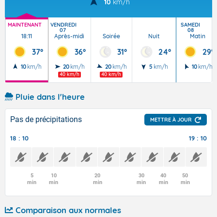
10
km/h
MAINTENANT
VENDREDI
SAMEDI
07
08
18:11
Après-midi
Soirée
Nuit
Matin
37°
36°
31°
24°
29°
10
km/h
20
km/h
20
km/h
5
km/h
10
km/h
40 km/h
40 km/h
Pluie dans l'heure
Pas de précipitations
METTRE À JOUR
18 : 10
19 : 10
5
10
20
30
40
50
min
min
min
min
min
min
Comparaison aux normales