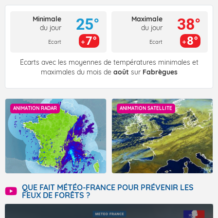
Minimale
Maximale
25°
38°
du jour
du jour
7°
8°
Ecart
Ecart
Écarts avec les moyennes de températures minimales et
maximales du mois de
août
sur
Fabrègues
ANIMATION RADAR
ANIMATION SATELLITE
QUE FAIT MÉTÉO-FRANCE POUR PRÉVENIR LES
FEUX DE FORÊTS ?