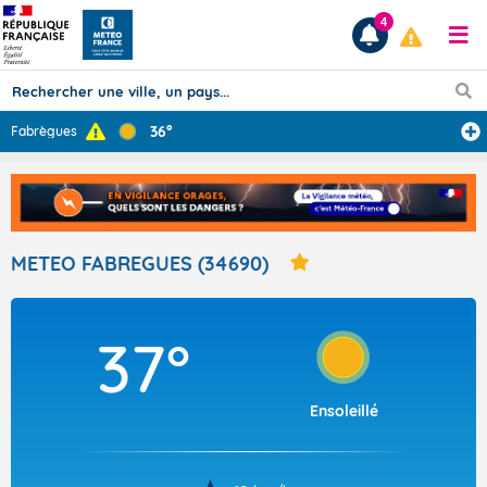
4
36°
Fabrègues
Prévisions
TOUS LES RÉSULTATS
METEO FABREGUES (34690)
Articles
37°
Ensoleillé