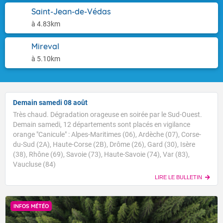
Saint-Jean-de-Védas
à 4.83km
Mireval
à 5.10km
Demain samedi 08 août
Très chaud. Dégradation orageuse en soirée par le Sud-Ouest.
Demain samedi, 12 départements sont placés en vigilance
orange "Canicule" : Alpes-Maritimes (06), Ardèche (07), Corse-
du-Sud (2A), Haute-Corse (2B), Drôme (26), Gard (30), Isère
(38), Rhône (69), Savoie (73), Haute-Savoie (74), Var (83),
Vaucluse (84)
LIRE LE BULLETIN
INFOS MÉTÉO