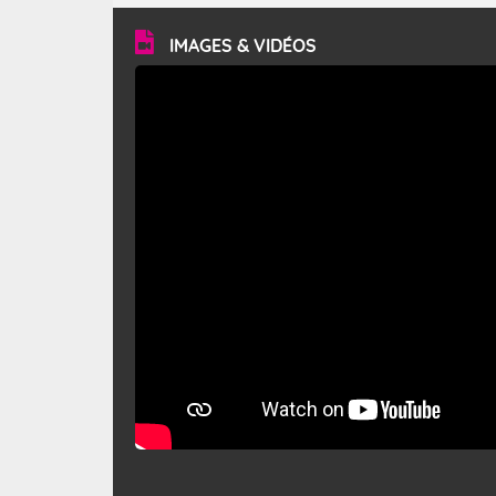
vitesse moyenne de 50 km/h et atteindre 80 à 100 km/h
en rafales, parfois davantage. Il parcourt la basse vallée
du Rhône et la Provence et envahit le littoral
IMAGES & VIDÉOS
méditerranéen à partir de la Camargue.