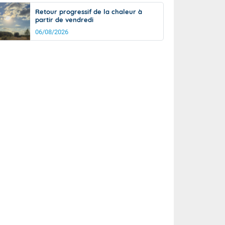
Retour progressif de la chaleur à
partir de vendredi
06/08/2026
rée
Nuit
24°
18°
km/h
5
km/h