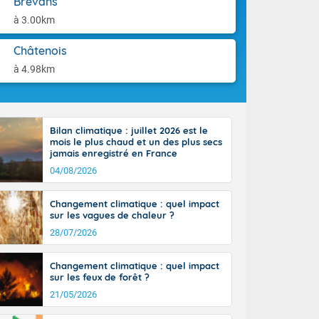
Brevans
ttoral l'après-
aison.
n général, 14
à 3.00km
r
sse, il fait
Châtenois
ouvent 30 à 35
à 4.98km
Bilan climatique : juillet 2026 est le
mois le plus chaud et un des plus secs
jamais enregistré en France
04/08/2026
Changement climatique : quel impact
sur les vagues de chaleur ?
28/07/2026
Changement climatique : quel impact
sur les feux de forêt ?
21/05/2026