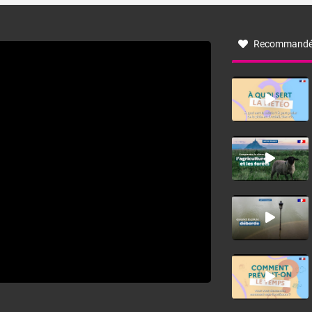
à nord-ouest, dans un secteur qui part du Roussillon à la
vallée de l’Aude et à l’ouest de l’Hérault. L’étymologie de
ce vent vient du latin trasmontanus, signifiant au-delà des
monts, en allusion aux régions montagneuses d’où
Recommandé
provient ce vent.