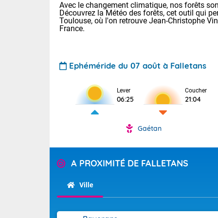
Avec le changement climatique, nos forêts sont
Découvrez la Météo des forêts, cet outil qui pe
Toulouse, où l'on retrouve Jean-Christophe Vi
France.
Ephéméride du 07 août à Falletans
Lever
Coucher
Voici les tem
06:25
21:04
28 Lyon : 31 
: 27 Nancy : 
31 Lille : 26 
Gaétan
TENDANCE P
Demain : ven
Pour la sema
A PROXIMITÉ DE FALLETANS
Calme, enso
Cette semain
La journée s'
temps devrait 
Ville
territoire. O
Tendance des
pyrénéennes, l
2026 :
alors que la 