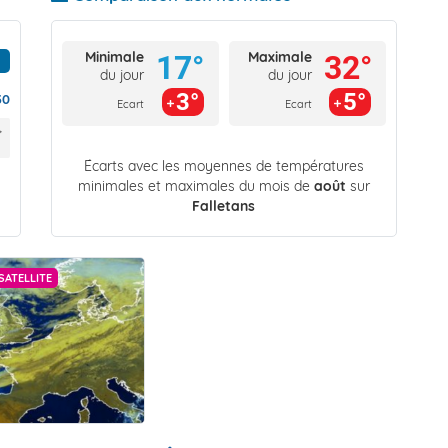
Minimale
Maximale
17°
32°
du jour
du jour
3°
5°
30
Ecart
Ecart
Écarts avec les moyennes de températures
minimales et maximales du mois de
août
sur
Falletans
SATELLITE