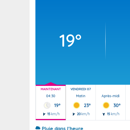
Wallis e
Grand fr
19°
MAINTENANT
VENDREDI 07
04:30
Matin
Après-midi
19°
23°
30°
15
km/h
20
km/h
15
km/h
Pluie dans l'heure