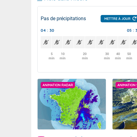
Pas de précipitations
METTRE À JOUR
04 : 30
05 : 
5
10
20
30
40
50
min
min
min
min
min
min
ANIMATION RADAR
ANIMATION 