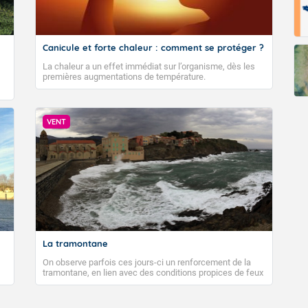
Canicule et forte chaleur : comment se protéger ?
La chaleur a un effet immédiat sur l’organisme, dès les
premières augmentations de température.
VENT
La tramontane
On observe parfois ces jours-ci un renforcement de la
tramontane, en lien avec des conditions propices de feux
de forêt. Mais qu'est-ce que la tramontane ? Quelles sont
ses caractéristiques ? La tramontane est un vent
turbulent soufflant de secteur nord-ouest à nord, ou ouest