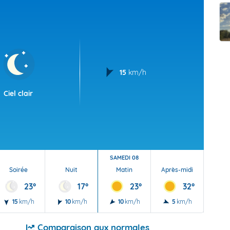
t Futuna
oid
15
km/h
Ciel clair
SAMEDI 08
Soirée
Nuit
Matin
Après-midi
Soi
23°
17°
23°
32°
15
km/h
10
km/h
10
km/h
5
km/h
5
Comparaison aux normales