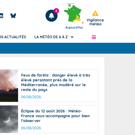
4
Vigilance
météo
Aujourd'hui
OS ACTUALITÉS
LA MÉTÉO DE A À Z
Articles
ngers
Feux de forêts : danger élevé à très
Phénomènes dangereux de J+2 à J+7
élevé persistant près de la
civile
Méditerranée, plus modéré sur le
Avertissement pluies intenses à l'échelle
reste du pays
des communes (Apic)
és
06/08/2026
Bulletins Marine
ateur de
Bulletins d'estimation du risque
Éclipse du 12 août 2026 : Météo-
d'avalanche
France vous accompagne pour bien
-pompier
l'observer
Météo des forêts
06/08/2026
Vigicrues