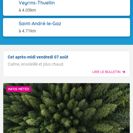
Veyrins-Thuellin
à 4.05km
Saint-André-le-Gaz
à 4.71km
Cet après-midi vendredi 07 août
Calme, ensoleillé et plus chaud.
LIRE LE BULLETIN
INFOS MÉTÉO