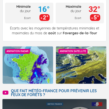
Minimale
Maximale
16°
32°
du jour
du jour
2°
5°
Ecart
Ecart
Écarts avec les moyennes de températures minimales et
maximales du mois de
août
sur
Faverges-de-la-Tour
ANIMATION RADAR
ANIMATION SATELLITE
QUE FAIT MÉTÉO-FRANCE POUR PRÉVENIR LES
FEUX DE FORÊTS ?