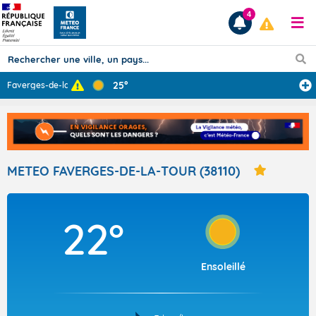
4
25°
Faverges-de-la-
...
Prévisions
TOUS LES RÉSULTATS
METEO FAVERGES-DE-LA-TOUR (38110)
Articles
22°
Ensoleillé