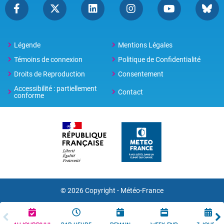
Légende
Mentions Légales
Témoins de connexion
Politique de Confidentialité
Droits de Reproduction
Consentement
Accessibilité : partiellement
Contact
conforme
© 2026 Copyright -
Météo-France