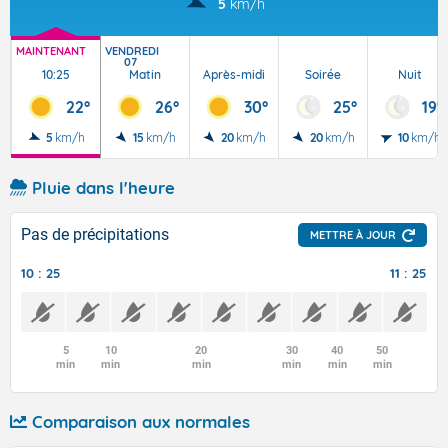
5
km/h
MAINTENANT
VENDREDI
07
10:25
Matin
Après-midi
Soirée
Nuit
22°
26°
30°
25°
19°
5
km/h
15
km/h
20
km/h
20
km/h
10
km/h
Pluie dans l'heure
Pas de précipitations
METTRE À JOUR
10 : 25
11 : 25
5
10
20
30
40
50
min
min
min
min
min
min
Comparaison aux normales