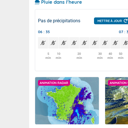
Pluie dans l'heure
Pas de précipitations
METTRE À JOUR
06 : 35
07 : 
5
10
20
30
40
50
min
min
min
min
min
min
ANIMATION RADAR
ANIMATION 