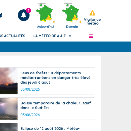
4
Vigilance
météo
Aujourd'hui
Demain
OS ACTUALITÉS
LA MÉTÉO DE A À Z
Articles
ngers
Feux de forêts : 4 départements
Phénomènes dangereux de J+2 à J+7
méditerranéens en danger très élevé
civile
dès jeudi 6 août
Avertissement pluies intenses à l'échelle
des communes (Apic)
05/08/2026
és
Bulletins Marine
Baisse temporaire de la chaleur, sauf
ateur de
Bulletins d'estimation du risque
dans le Sud-Est
d'avalanche
05/08/2026
-pompier
Météo des forêts
Vigicrues
Éclipse du 12 août 2026 : Météo-