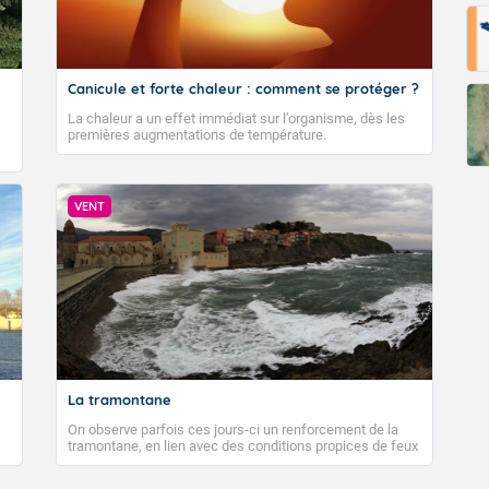
Canicule et forte chaleur : comment se protéger ?
La chaleur a un effet immédiat sur l’organisme, dès les
premières augmentations de température.
VENT
La tramontane
On observe parfois ces jours-ci un renforcement de la
tramontane, en lien avec des conditions propices de feux
de forêt. Mais qu'est-ce que la tramontane ? Quelles sont
ses caractéristiques ? La tramontane est un vent