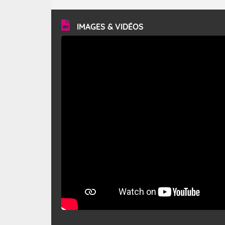
turbulent et généralement sec, pouvant souffler à une
vitesse moyenne de 50 km/h et atteindre 80 à 100 km/h
en rafales, parfois davantage. Il parcourt la basse vallée
du Rhône et la Provence et envahit le littoral
IMAGES & VIDÉOS
méditerranéen à partir de la Camargue.