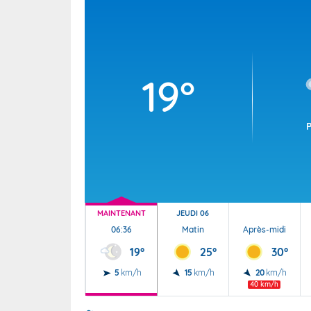
Wallis e
Grand fr
19°
MAINTENANT
JEUDI 06
06:36
Matin
Après-midi
19°
25°
30°
5
km/h
15
km/h
20
km/h
40 km/h