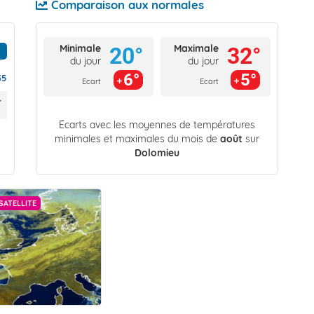
Comparaison aux normales
Minimale
Maximale
20°
32°
du jour
du jour
6°
5°
35
Ecart
Ecart
Écarts avec les moyennes de températures
minimales et maximales du mois de
août
sur
Dolomieu
SATELLITE