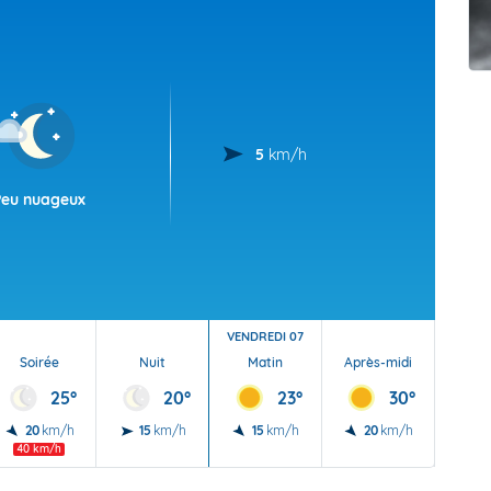
t Futuna
oid
5
km/h
Peu nuageux
VENDREDI 07
Soirée
Nuit
Matin
Après-midi
Soi
25°
20°
23°
30°
20
km/h
15
km/h
15
km/h
20
km/h
20
40 km/h