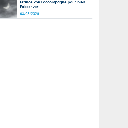
France vous accompagne pour bien
l'observer
03/08/2026
rée
Nuit
25°
20°
km/h
5
km/h