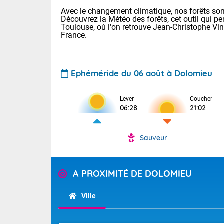
Avec le changement climatique, nos forêts sont
Découvrez la Météo des forêts, cet outil qui pe
Toulouse, où l'on retrouve Jean-Christophe Vi
France.
Ephéméride du 06 août à Dolomieu
Voici les tem
Lever
Coucher
Lyon : 33 Bia
06:28
21:02
25 Nancy : 29
30 Lille : 24 
Sauveur
Aujourd'hui : 
TENDANCE P
Risque ora
Pour la sema
A PROXIMITÉ DE DOLOMIEU
Vigilance ora
Cette semain
devrait rester
(2A), Haute-C
Ville
(84). Sur le 
Tendance des
de journée, l
2026 :
Sur les crête