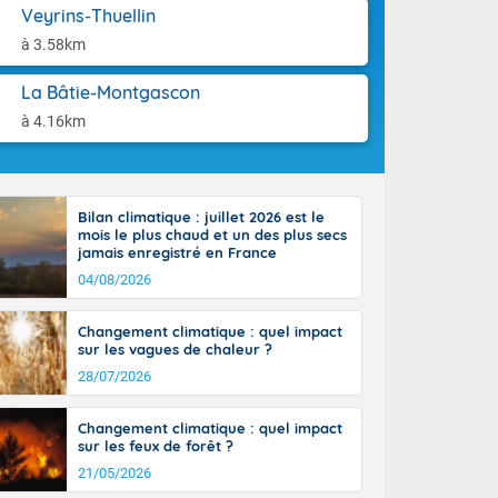
aison.
Veyrins-Thuellin
n ensoleillée,
 nuages
à 3.58km
sionner une
lpes
La Bâtie-Montgascon
iques, le vent
à 4.16km
et tramontane
. Les
. Il fait 12 à
uages, elles
terranéen et
Bilan climatique : juillet 2026 est le
mois le plus chaud et un des plus secs
ste sur le
jamais enregistré en France
ales
04/08/2026
Rhône-Alpes à
 terres et 20
Changement climatique : quel impact
sur les vagues de chaleur ?
28/07/2026
Changement climatique : quel impact
sur les feux de forêt ?
21/05/2026