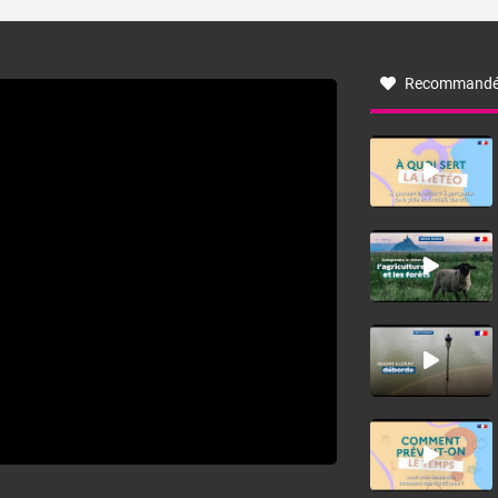
turbulent soufflant de secteur nord-ouest à nord, ou ouest
à nord-ouest, dans un secteur qui part du Roussillon à la
vallée de l’Aude et à l’ouest de l’Hérault. L’étymologie de
ce vent vient du latin trasmontanus, signifiant au-delà des
monts, en allusion aux régions montagneuses d’où
Recommandé
provient ce vent.