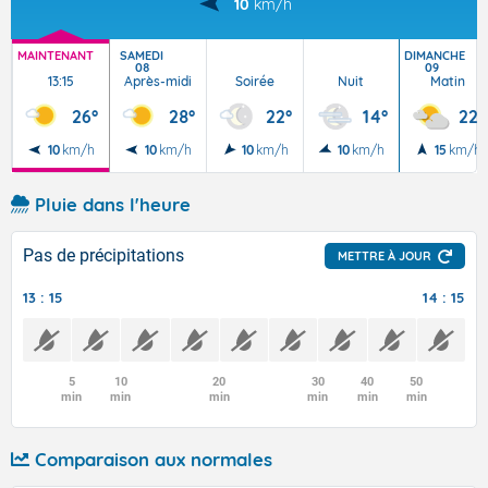
10
km/h
MAINTENANT
SAMEDI
DIMANCHE
08
09
13:15
Après-midi
Soirée
Nuit
Matin
26°
28°
22°
14°
22°
10
km/h
10
km/h
10
km/h
10
km/h
15
km/h
Pluie dans l'heure
Pas de précipitations
METTRE À JOUR
13 : 15
14 : 15
5
10
20
30
40
50
min
min
min
min
min
min
Comparaison aux normales