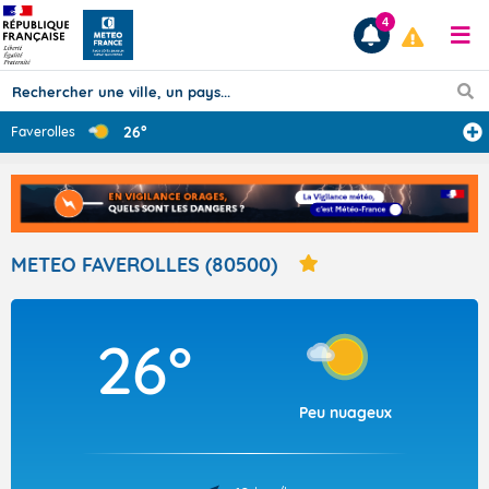
4
26°
Faverolles
Prévisions
TOUS LES RÉSULTATS
METEO FAVEROLLES (80500)
Articles
26°
Peu nuageux