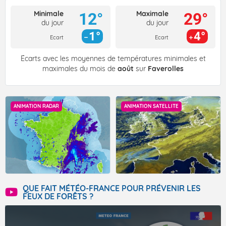
Minimale
Maximale
12°
29°
du jour
du jour
1°
4°
Ecart
Ecart
Écarts avec les moyennes de températures minimales et
maximales du mois de
août
sur
Faverolles
ANIMATION RADAR
ANIMATION SATELLITE
QUE FAIT MÉTÉO-FRANCE POUR PRÉVENIR LES
FEUX DE FORÊTS ?