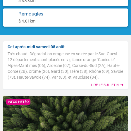
à 3.93km
Remaugies
à 4.01km
Cet après-midi samedi 08 août
Très chaud. Dégradation orageuse en soirée par le Sud-Ouest.
12 départements sont placés en vigilance orange "Canicule" :
Alpes-Maritimes (06), Ardèche (07), Corse-du-Sud (2A), Haute-
Corse (2B), Drôme (26), Gard (30), Isère (38), Rhône (69), Savoie
(73), Haute-Savoie (74), Var (83), et Vaucluse (84).
LIRE LE BULLETIN
INFOS MÉTÉO