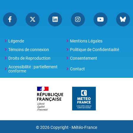
Légende
Mentions Légales
Témoins de connexion
Politique de Confidentialité
Droits de Reproduction
Consentement
Accessibilité : partiellement
Contact
conforme
© 2026 Copyright -
Météo-France