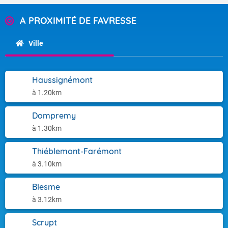
A PROXIMITÉ DE FAVRESSE
Ville
Haussignémont
à 1.20km
Dompremy
à 1.30km
Thiéblemont-Farémont
à 3.10km
Blesme
à 3.12km
Scrupt