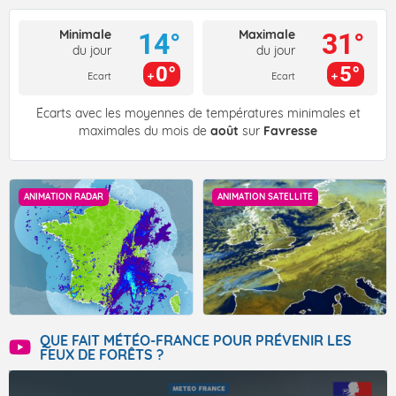
Minimale
Maximale
14°
31°
du jour
du jour
0°
5°
Ecart
Ecart
Écarts avec les moyennes de températures minimales et
maximales du mois de
août
sur
Favresse
ANIMATION RADAR
ANIMATION SATELLITE
QUE FAIT MÉTÉO-FRANCE POUR PRÉVENIR LES
FEUX DE FORÊTS ?