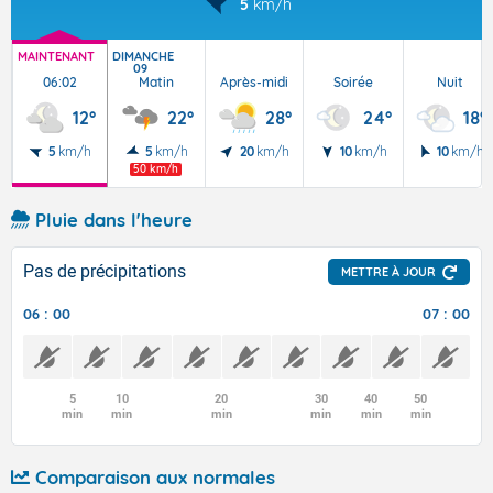
5
km/h
MAINTENANT
DIMANCHE
09
06:02
Matin
Après-midi
Soirée
Nuit
12°
22°
28°
24°
18°
5
km/h
5
km/h
20
km/h
10
km/h
10
km/h
50 km/h
Pluie dans l'heure
Pas de précipitations
METTRE À JOUR
06 : 00
07 : 00
5
10
20
30
40
50
min
min
min
min
min
min
Comparaison aux normales