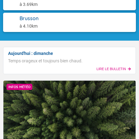
à 3.69km
Brusson
à 4.10km
Aujourd'hui : dimanche
Temps orageux et toujours bien chaud.
LIRE LE BULLETIN
INFOS MÉTÉO