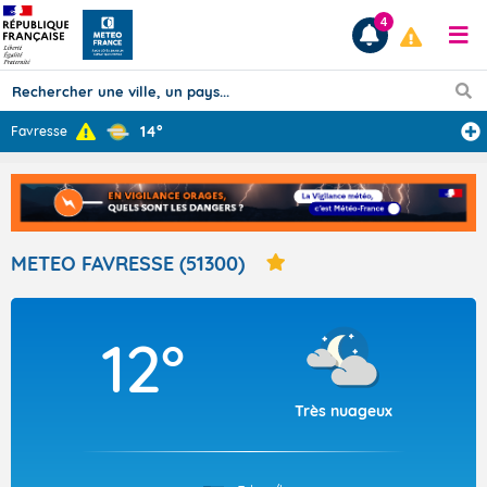
4
14°
Favresse
Prévisions
TOUS LES RÉSULTATS
METEO FAVRESSE (51300)
Articles
12°
Très nuageux