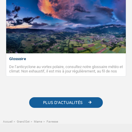
Glossaire
De l’anticyclone au vortex polaire, consultez notre glossaire météo et
climat. Non exhaustif, il est mis à jour régulièrement, au fil de nos
publications. Vous y trouverez également des liens utiles vers nos
contenus pédagogiques concernant les phénomènes
météorologiques et des informations scientifiques sur le
changement climatique.
PLUS D'ACTUALITÉS
Accueil
Grand Est
Marne
Favresse