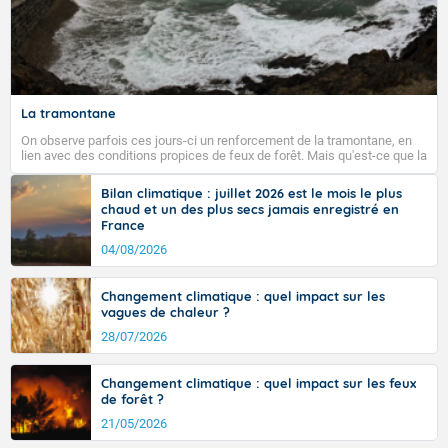
La tramontane
On observe parfois ces jours-ci un renforcement de la tramontane, en
lien avec des conditions propices de feux de forêt. Mais qu'est-ce que la
tramontane ? Quelles sont ses caractéristiques ? La tramontane est un
vent turbulent soufflant de secteur nord-ouest à nord, ou ouest à nord-
Bilan climatique : juillet 2026 est le mois le plus
ouest, dans un secteur qui part du Roussillon à la vallée de l’Aude et à
chaud et un des plus secs jamais enregistré en
l’ouest de l’Hérault. L’étymologie de ce vent vient du latin trasmontanus,
France
signifiant au-delà des monts, en allusion aux régions montagneuses
d’où provient ce vent.
04/08/2026
Changement climatique : quel impact sur les
vagues de chaleur ?
28/07/2026
Changement climatique : quel impact sur les feux
de forêt ?
21/05/2026