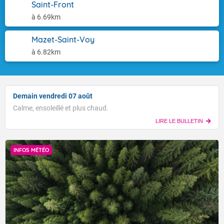
Saint-Front
à 6.69km
Mazet-Saint-Voy
à 6.82km
Demain vendredi 07 août
Calme, ensoleillé et plus chaud.
LIRE LE BULLETIN
INFOS MÉTÉO