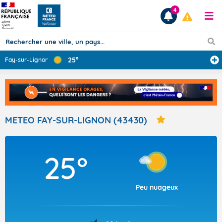
4
25°
Fay-sur-Lignon
Prévisions
TOUS LES RÉSULTATS
METEO FAY-SUR-LIGNON (43430)
Articles
25°
Peu nuageux