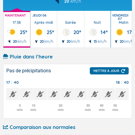
20
km/h
MAINTENANT
JEUDI 06
VENDREDI
07
17:38
Après-midi
Soirée
Nuit
Matin
25°
25°
20°
14°
17°
20
km/h
20
km/h
20
km/h
15
km/h
20
km/h
Pluie dans l'heure
Pas de précipitations
METTRE À JOUR
17 : 40
18 : 40
5
10
20
30
40
50
min
min
min
min
min
min
Comparaison aux normales