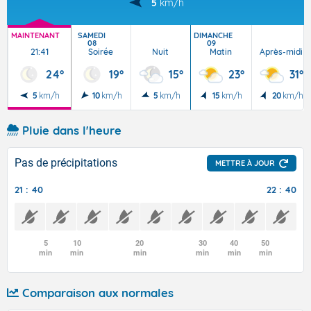
5
km/h
MAINTENANT
SAMEDI
DIMANCHE
08
09
21:41
Soirée
Nuit
Matin
Après-midi
24°
19°
15°
23°
31°
5
km/h
10
km/h
5
km/h
15
km/h
20
km/h
Pluie dans l'heure
Pas de précipitations
METTRE À JOUR
21 : 40
22 : 40
5
10
20
30
40
50
min
min
min
min
min
min
Comparaison aux normales