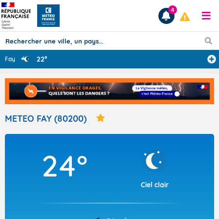
4
22°
Fay
Prévisions
TOUS LES RÉSULTATS
METEO FAY (80200)
Articles
24°
Ciel clair