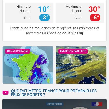
Minimale
Maximale
10°
30°
du jour
du jour
3°
6°
Ecart
Ecart
Écarts avec les moyennes de températures minimales et
maximales du mois de
août
sur
Fay
ANIMATION RADAR
ANIMATION SATELLITE
QUE FAIT MÉTÉO-FRANCE POUR PRÉVENIR LES
FEUX DE FORÊTS ?