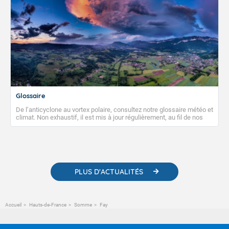
Glossaire
De l’anticyclone au vortex polaire, consultez notre glossaire météo et
climat. Non exhaustif, il est mis à jour régulièrement, au fil de nos
publications. Vous y trouverez également des liens utiles vers nos
contenus pédagogiques concernant les phénomènes
météorologiques et des informations scientifiques sur le
changement climatique.
PLUS D'ACTUALITÉS
Accueil
Hauts-de-France
Somme
Fay