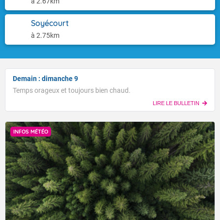
à 2.67km
Soyécourt
à 2.75km
Demain : dimanche 9
Temps orageux et toujours bien chaud.
LIRE LE BULLETIN
INFOS MÉTÉO