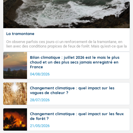
La tramontane
On observe parfois ces jours-ci un renforcement de la tramontane, en
lien avec des conditions propices de feux de forêt. Mais qu'est-ce que la
tramontane ? Quelles sont ses caractéristiques ? La tramontane est un
vent turbulent soufflant de secteur nord-ouest à nord, ou ouest à nord-
Bilan climatique : juillet 2026 est le mois le plus
ouest, dans un secteur qui part du Roussillon à la vallée de l’Aude et à
chaud et un des plus secs jamais enregistré en
l’ouest de l’Hérault. L’étymologie de ce vent vient du latin trasmontanus,
France
signifiant au-delà des monts, en allusion aux régions montagneuses
d’où provient ce vent.
04/08/2026
Changement climatique : quel impact sur les
vagues de chaleur ?
28/07/2026
Changement climatique : quel impact sur les feux
de forêt ?
21/05/2026