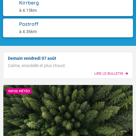
Kirrberg
à 4.15km
Postroff
à 4.36km
Demain vendredi 07 août
Calme, ensoleillé et plus chaud.
LIRE LE BULLETIN
INFOS MÉTÉO