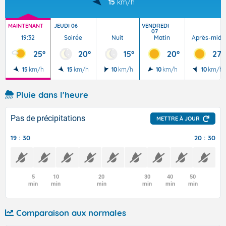
15
km/h
MAINTENANT
JEUDI 06
VENDREDI
07
19:32
Soirée
Nuit
Matin
Après-midi
25°
20°
15°
20°
27°
15
km/h
15
km/h
10
km/h
10
km/h
10
km/h
Pluie dans l'heure
Pas de précipitations
METTRE À JOUR
19 : 30
20 : 30
5
10
20
30
40
50
min
min
min
min
min
min
Comparaison aux normales