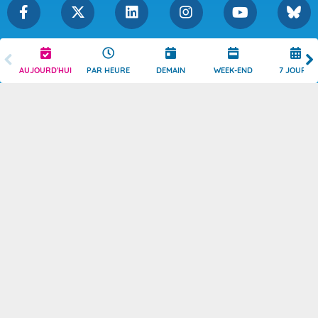
Légende
Mentions Légales
AUJOURD'HUI
PAR HEURE
DEMAIN
WEEK-END
7 JOURS
Témoins de connexion
Politique de Confidentialité
Droits de Reproduction
Consentement
Accessibilité : partiellement
Contact
conforme
© 2026 Copyright -
Météo-France