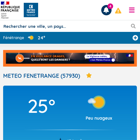
4
24°
Fénétrange
Prévisions
TOUS LES RÉSULTATS
METEO FENETRANGE (57930)
Articles
25°
Peu nuageux