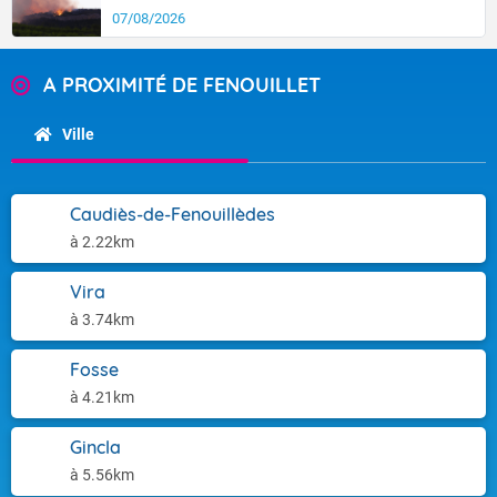
07/08/2026
A PROXIMITÉ DE FENOUILLET
Ville
Caudiès-de-Fenouillèdes
à 2.22km
Vira
à 3.74km
Fosse
à 4.21km
Gincla
à 5.56km