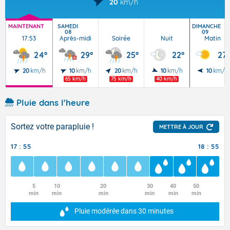
20
km/h
MAINTENANT
SAMEDI
DIMANCHE
08
09
17:53
Après-midi
Soirée
Nuit
Matin
24°
29°
25°
22°
27°
20
km/h
10
km/h
20
km/h
10
km/h
10
km/h
65 km/h
75 km/h
40 km/h
Pluie dans l'heure
Sortez votre parapluie !
METTRE À JOUR
17 : 55
18 : 55
5
10
20
30
40
50
min
min
min
min
min
min
Pluie modérée
dans 30 minutes