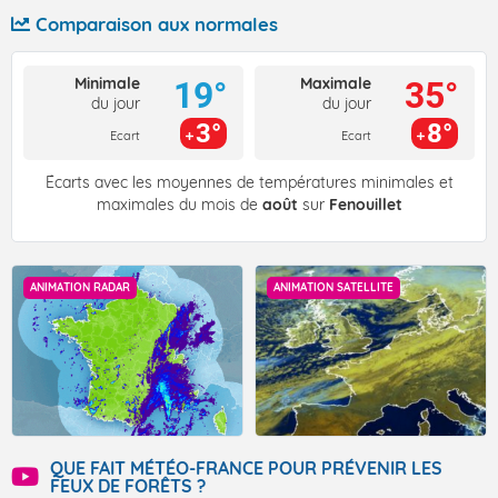
Comparaison aux normales
Minimale
Maximale
19°
35°
du jour
du jour
3°
8°
Ecart
Ecart
Écarts avec les moyennes de températures minimales et
maximales du mois de
août
sur
Fenouillet
ANIMATION RADAR
ANIMATION SATELLITE
QUE FAIT MÉTÉO-FRANCE POUR PRÉVENIR LES
FEUX DE FORÊTS ?