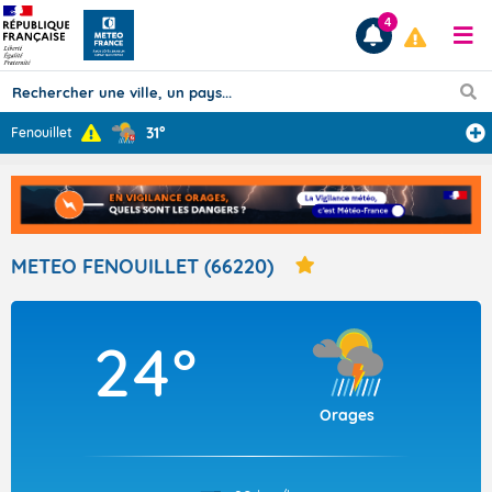
4
31°
Fenouillet
Prévisions
TOUS LES RÉSULTATS
METEO FENOUILLET (66220)
Articles
24°
Orages