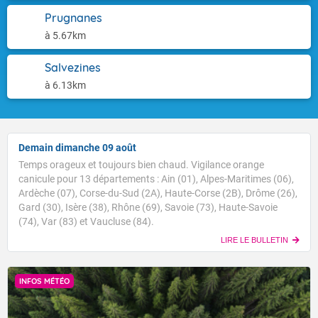
Prugnanes
à 5.67km
Salvezines
à 6.13km
Demain dimanche 09 août
Temps orageux et toujours bien chaud. Vigilance orange
canicule pour 13 départements : Ain (01), Alpes-Maritimes (06),
Ardèche (07), Corse-du-Sud (2A), Haute-Corse (2B), Drôme (26),
Gard (30), Isère (38), Rhône (69), Savoie (73), Haute-Savoie
(74), Var (83) et Vaucluse (84).
LIRE LE BULLETIN
INFOS MÉTÉO