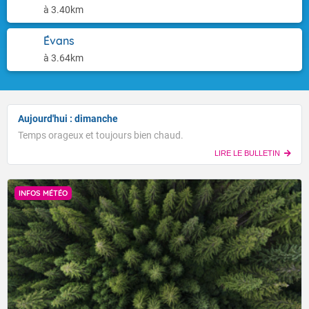
à 3.40km
Évans
à 3.64km
Aujourd'hui : dimanche
Temps orageux et toujours bien chaud.
LIRE LE BULLETIN
INFOS MÉTÉO