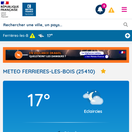
4
17°
Ferrières-les-B
...
Prévisions
TOUS LES RÉSULTATS
METEO FERRIERES-LES-BOIS (25410)
Articles
17°
Eclaircies