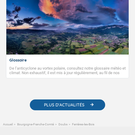
Glossaire
De l’anticyclone au vortex polaire, consultez notre glossaire météo et
climat. Non exhaustif, il est mis à jour régulièrement, au fil de nos
publications. Vous y trouverez également des liens utiles vers nos
contenus pédagogiques concernant les phénomènes
météorologiques et des informations scientifiques sur le
changement climatique.
PLUS D'ACTUALITÉS
Accueil
Bourgogne-Franche-Comté
Doubs
Ferrières-les-Bois