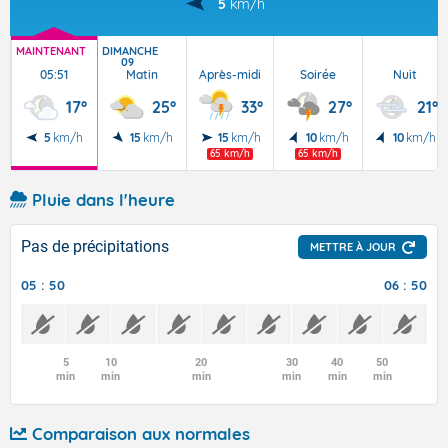
5
km/h
MAINTENANT
DIMANCHE
09
05:51
Matin
Après-midi
Soirée
Nuit
17°
25°
33°
27°
21°
5
km/h
15
km/h
15
km/h
10
km/h
10
km/h
65 km/h
65 km/h
Pluie dans l'heure
Pas de précipitations
METTRE À JOUR
05 : 50
06 : 50
5
10
20
30
40
50
min
min
min
min
min
min
Comparaison aux normales