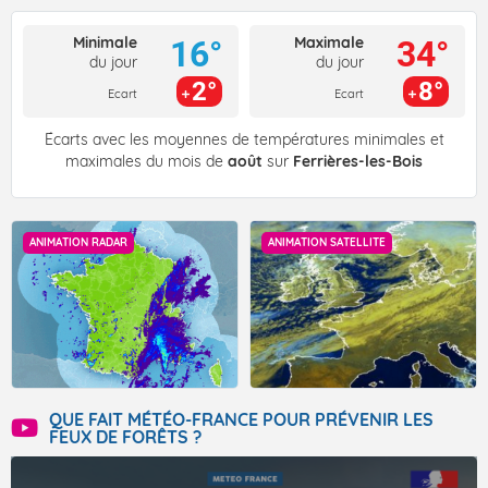
Minimale
Maximale
16°
34°
du jour
du jour
2°
8°
Ecart
Ecart
Écarts avec les moyennes de températures minimales et
maximales du mois de
août
sur
Ferrières-les-Bois
ANIMATION RADAR
ANIMATION SATELLITE
QUE FAIT MÉTÉO-FRANCE POUR PRÉVENIR LES
FEUX DE FORÊTS ?