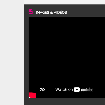
turbulent et généralement sec, pouvant souffler à une
vitesse moyenne de 50 km/h et atteindre 80 à 100 km/h
en rafales, parfois davantage. Il parcourt la basse vallée
du Rhône et la Provence et envahit le littoral
IMAGES & VIDÉOS
méditerranéen à partir de la Camargue.