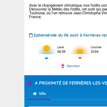
Avec le changement climatique, nos forêts sont
Découvrez la Météo des forêts, cet outil qui pe
Toulouse, où l'on retrouve Jean-Christophe Vi
France.
Ephéméride du 06 août à Ferrières-le
Voici les tem
Lever
Coucher
Lyon : 32 Bia
06:39
21:04
25 Nancy : 28
31 Lille : 24 
Sauveur
Demain : jeud
TENDANCE P
Risque ora
Pour la sema
A PROXIMITÉ DE FERRIÈRES-LES-V
Vigilance ora
Cette semain
devrait rester
(2A), Haute-C
Ville
(84). Sur le 
Tendance des
de journée, l
2026 :
Sur les crête