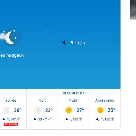
t Futuna
oid
5
km/h
Peu nuageux
VENDREDI 07
Soirée
Nuit
Matin
Après-midi
Soi
28°
22°
27°
35°
15
km/h
10
km/h
5
km/h
15
km/h
10
40 km/h