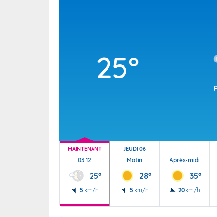
Wallis e
Grand fr
25°
MAINTENANT
JEUDI 06
03:12
Matin
Après-midi
25°
28°
35°
5
km/h
5
km/h
20
km/h