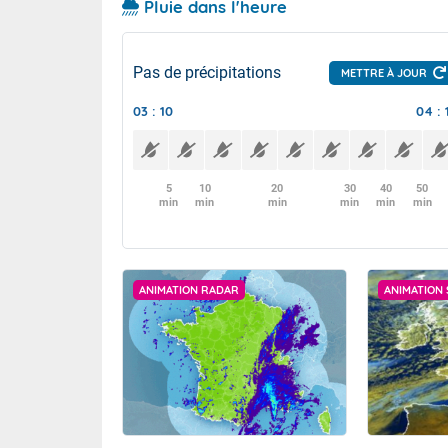
Pluie dans l'heure
Pas de précipitations
METTRE À JOUR
03 : 10
04 : 
5
10
20
30
40
50
min
min
min
min
min
min
ANIMATION RADAR
ANIMATION 