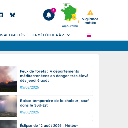
4
Vigilance
météo
Aujourd'hui
OS ACTUALITÉS
LA MÉTÉO DE A À Z
Articles
ngers
Feux de forêts : 4 départements
Phénomènes dangereux de J+2 à J+7
méditerranéens en danger très élevé
civile
dès jeudi 6 août
Avertissement pluies intenses à l'échelle
des communes (Apic)
05/08/2026
és
Bulletins Marine
Baisse temporaire de la chaleur, sauf
ateur de
Bulletins d'estimation du risque
dans le Sud-Est
d'avalanche
05/08/2026
-pompier
Météo des forêts
Vigicrues
Éclipse du 12 août 2026 : Météo-