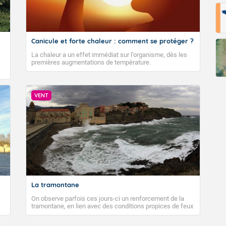
Canicule et forte chaleur : comment se protéger ?
La chaleur a un effet immédiat sur l’organisme, dès les
premières augmentations de température.
VENT
La tramontane
On observe parfois ces jours-ci un renforcement de la
tramontane, en lien avec des conditions propices de feux
de forêt. Mais qu'est-ce que la tramontane ? Quelles sont
ses caractéristiques ? La tramontane est un vent