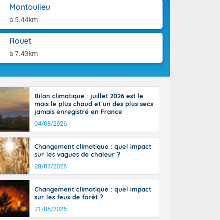
aison.
Montoulieu
n ensoleillée,
 nuages
à 5.44km
sionner une
lpes
Rouet
iques, le vent
à 7.43km
et tramontane
. Les
. Il fait 12 à
uages, elles
terranéen et
Bilan climatique : juillet 2026 est le
mois le plus chaud et un des plus secs
ste sur le
jamais enregistré en France
ales
04/08/2026
Rhône-Alpes à
 terres et 20
Changement climatique : quel impact
sur les vagues de chaleur ?
28/07/2026
Changement climatique : quel impact
sur les feux de forêt ?
21/05/2026