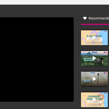
turbulent soufflant de secteur nord-ouest à nord, ou ouest
à nord-ouest, dans un secteur qui part du Roussillon à la
vallée de l’Aude et à l’ouest de l’Hérault. L’étymologie de
ce vent vient du latin trasmontanus, signifiant au-delà des
monts, en allusion aux régions montagneuses d’où
Recommandé
provient ce vent.