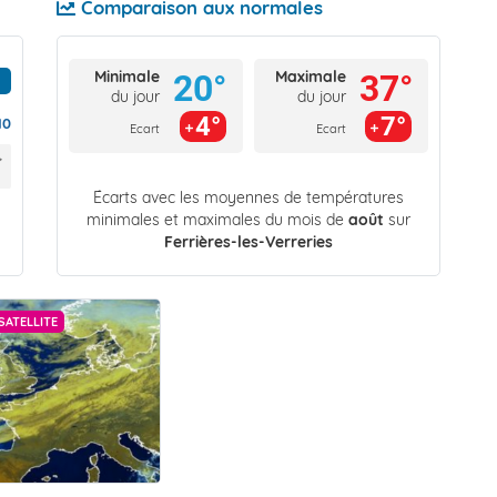
Comparaison aux normales
Minimale
Maximale
20°
37°
du jour
du jour
4°
7°
10
Ecart
Ecart
Écarts avec les moyennes de températures
minimales et maximales du mois de
août
sur
Ferrières-les-Verreries
SATELLITE