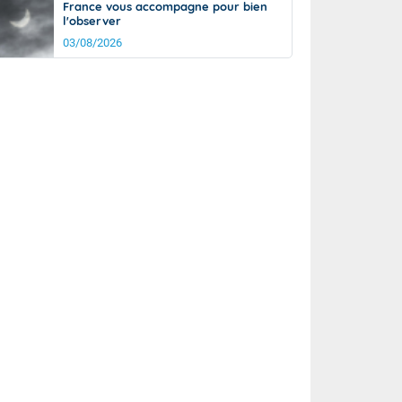
France vous accompagne pour bien
l'observer
03/08/2026
rée
Nuit
28°
23°
km/h
5
km/h