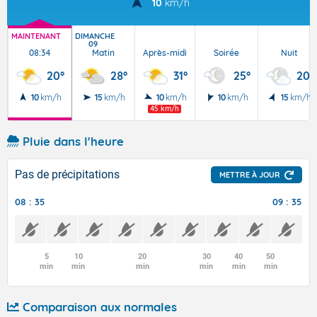
10
km/h
MAINTENANT
DIMANCHE
09
08:34
Matin
Après-midi
Soirée
Nuit
20°
28°
31°
25°
20°
10
km/h
15
km/h
10
km/h
10
km/h
15
km/h
45 km/h
Pluie dans l'heure
Pas de précipitations
METTRE À JOUR
08 : 35
09 : 35
5
10
20
30
40
50
min
min
min
min
min
min
Comparaison aux normales