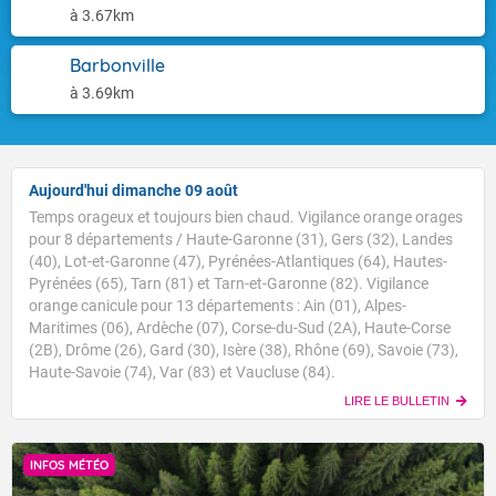
à 3.67km
Barbonville
à 3.69km
Aujourd'hui dimanche 09 août
Temps orageux et toujours bien chaud. Vigilance orange orages
pour 8 départements / Haute-Garonne (31), Gers (32), Landes
(40), Lot-et-Garonne (47), Pyrénées-Atlantiques (64), Hautes-
Pyrénées (65), Tarn (81) et Tarn-et-Garonne (82). Vigilance
orange canicule pour 13 départements : Ain (01), Alpes-
Maritimes (06), Ardèche (07), Corse-du-Sud (2A), Haute-Corse
(2B), Drôme (26), Gard (30), Isère (38), Rhône (69), Savoie (73),
Haute-Savoie (74), Var (83) et Vaucluse (84).
LIRE LE BULLETIN
INFOS MÉTÉO