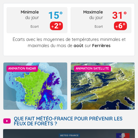
Minimale
Maximale
15°
31°
du jour
du jour
2°
6°
Ecart
Ecart
Écarts avec les moyennes de températures minimales et
maximales du mois de
août
sur
Ferrières
ANIMATION RADAR
ANIMATION SATELLITE
QUE FAIT MÉTÉO-FRANCE POUR PRÉVENIR LES
FEUX DE FORÊTS ?