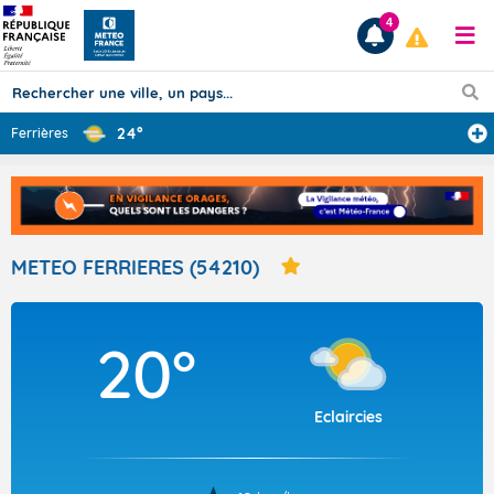
4
24°
Ferrières
Prévisions
TOUS LES RÉSULTATS
METEO FERRIERES (54210)
Articles
20°
Eclaircies