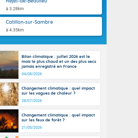
Rejet-de-Beaulieu
-France jusque
aison.
sur la Corse.
à 3.28km
des Pyrénées,
. En marge de
Catillon-sur-Sambre
rection de la
à 4.35km
di. En soirée,
 sur
e thermomètre
squ'à 22 à 24,
Bilan climatique : juillet 2026 est le
culier, sur le
mois le plus chaud et un des plus secs
, hors côtes
jamais enregistré en France
nt 38 ou 39
04/08/2026
Changement climatique : quel impact
sur les vagues de chaleur ?
28/07/2026
Changement climatique : quel impact
sur les feux de forêt ?
21/05/2026