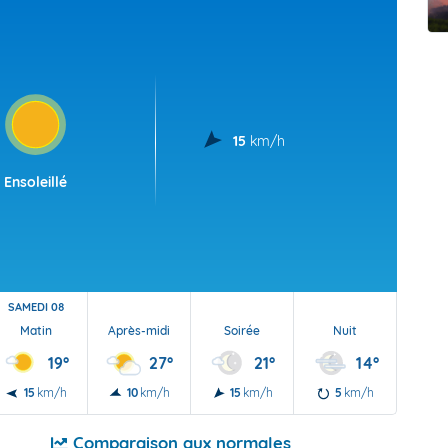
t Futuna
oid
15
km/h
Ensoleillé
SAMEDI 08
Matin
Après-midi
Soirée
Nuit
19°
27°
21°
14°
15
km/h
10
km/h
15
km/h
5
km/h
Comparaison aux normales