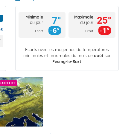
Minimale
Maximale
7°
25°
du jour
du jour
6°
1°
25
Ecart
Ecart
Écarts avec les moyennes de températures
minimales et maximales du mois de
août
sur
Fesmy-le-Sart
SATELLITE