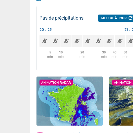
Pas de précipitations
METTRE À JOUR
20 : 25
21 : 
5
10
20
30
40
50
min
min
min
min
min
min
ANIMATION RADAR
ANIMATION 