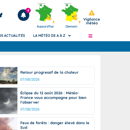
4
Vigilance
météo
Aujourd'hui
Demain
OS ACTUALITÉS
LA MÉTÉO DE A À Z
Articles
ngers
Retour progressif de la chaleur
Phénomènes dangereux de J+2 à J+7
07/08/2026
civile
Avertissement pluies intenses à l'échelle
des communes (Apic)
és
Éclipse du 12 août 2026 : Météo-
Bulletins Marine
France vous accompagne pour bien
l'observer
ateur de
Bulletins d'estimation du risque
d'avalanche
07/08/2026
-pompier
Météo des forêts
Feux de forêts : danger élevé dans le
Vigicrues
Sud