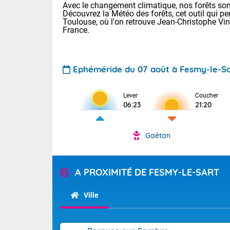
Avec le changement climatique, nos forêts sont
Découvrez la Météo des forêts, cet outil qui pe
Toulouse, où l'on retrouve Jean-Christophe Vi
France.
Ephéméride du 07 août à Fesmy-le-Sa
Voici les tem
Lever
Coucher
06:23
21:20
22/14 Paris :
Clermont-Fd :
Limoges : 29/
Gaétan
Lille : 25/15
TENDANCE P
Demain same
Pour la sema
A PROXIMITÉ DE FESMY-LE-SART
Très chaud
samedi, 12
Au niveau du 
températures 
Alpes-Marit
Ville
Drôme (26),
Tendance des
(74), Var (8
2026 :