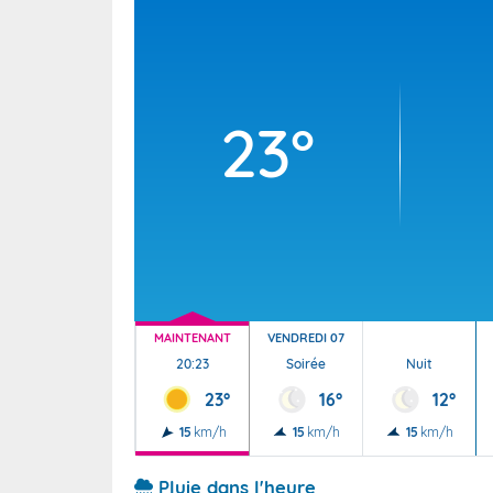
Wallis e
Grand fr
23°
MAINTENANT
VENDREDI 07
20:23
Soirée
Nuit
23°
16°
12°
15
km/h
15
km/h
15
km/h
Pluie dans l'heure