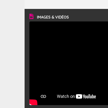
caractéristiques ? Le mistral est un vent régional,
turbulent et généralement sec, pouvant souffler à une
vitesse moyenne de 50 km/h et atteindre 80 à 100 km/h
en rafales, parfois davantage. Il parcourt la basse vallée
du Rhône et la Provence et envahit le littoral
IMAGES & VIDÉOS
méditerranéen à partir de la Camargue.