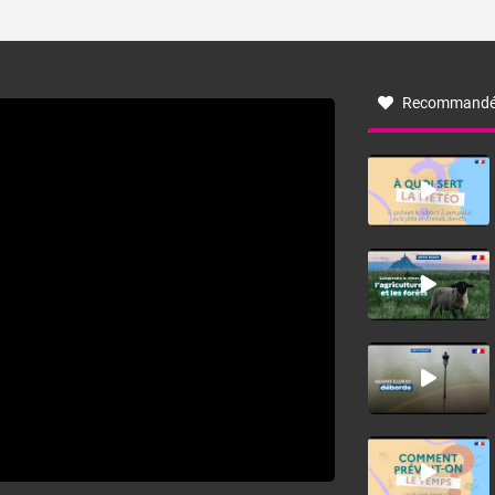
ses caractéristiques ? La tramontane est un vent
turbulent soufflant de secteur nord-ouest à nord, ou ouest
à nord-ouest, dans un secteur qui part du Roussillon à la
vallée de l’Aude et à l’ouest de l’Hérault. L’étymologie de
ce vent vient du latin trasmontanus, signifiant au-delà des
monts, en allusion aux régions montagneuses d’où
Recommandé
provient ce vent.