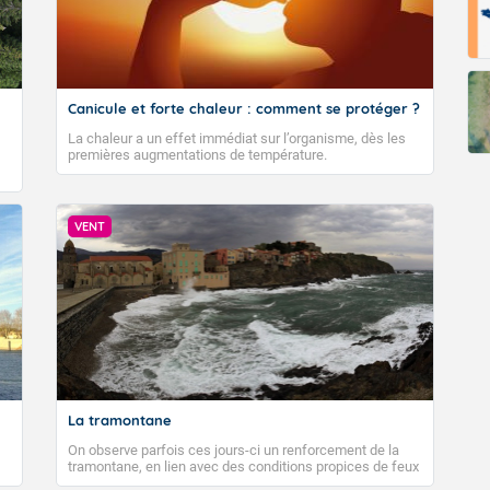
Canicule et forte chaleur : comment se protéger ?
La chaleur a un effet immédiat sur l’organisme, dès les
premières augmentations de température.
VENT
La tramontane
On observe parfois ces jours-ci un renforcement de la
tramontane, en lien avec des conditions propices de feux
de forêt. Mais qu'est-ce que la tramontane ? Quelles sont