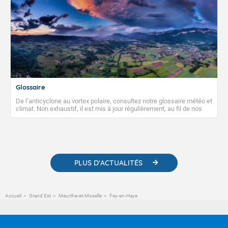
Glossaire
De l’anticyclone au vortex polaire, consultez notre glossaire météo et
climat. Non exhaustif, il est mis à jour régulièrement, au fil de nos
publications. Vous y trouverez également des liens utiles vers nos
contenus pédagogiques concernant les phénomènes
météorologiques et des informations scientifiques sur le
changement climatique.
PLUS D'ACTUALITÉS
Accueil
Grand Est
Meurthe-et-Moselle
Fey-en-Haye