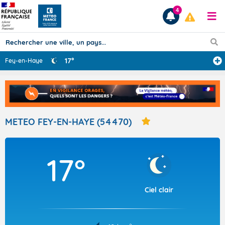
4
17°
Fey-en-Haye
Prévisions
TOUS LES RÉSULTATS
METEO FEY-EN-HAYE (54470)
Articles
17°
Ciel clair