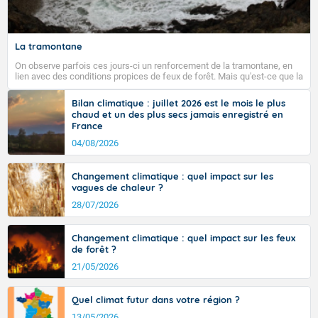
La tramontane
On observe parfois ces jours-ci un renforcement de la tramontane, en
lien avec des conditions propices de feux de forêt. Mais qu'est-ce que la
tramontane ? Quelles sont ses caractéristiques ? La tramontane est un
vent turbulent soufflant de secteur nord-ouest à nord, ou ouest à nord-
Bilan climatique : juillet 2026 est le mois le plus
ouest, dans un secteur qui part du Roussillon à la vallée de l’Aude et à
chaud et un des plus secs jamais enregistré en
l’ouest de l’Hérault. L’étymologie de ce vent vient du latin trasmontanus,
France
signifiant au-delà des monts, en allusion aux régions montagneuses
d’où provient ce vent.
04/08/2026
Changement climatique : quel impact sur les
vagues de chaleur ?
28/07/2026
Changement climatique : quel impact sur les feux
de forêt ?
21/05/2026
Quel climat futur dans votre région ?
13/05/2026