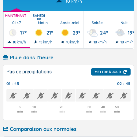
10
km/h
MAINTENANT
SAMEDI
08
01:47
Matin
Après-midi
Soirée
Nuit
17°
21°
29°
24°
19°
10
km/h
15
km/h
10
km/h
10
km/h
10
km/h
Pluie dans l'heure
Pas de précipitations
METTRE À JOUR
01 : 45
02 : 45
5
10
20
30
40
50
min
min
min
min
min
min
Comparaison aux normales