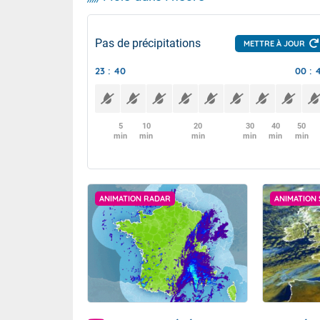
Pas de précipitations
METTRE À JOUR
23 : 40
00 : 
5
10
20
30
40
50
min
min
min
min
min
min
ANIMATION RADAR
ANIMATION 