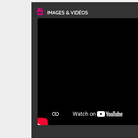
vitesse moyenne de 50 km/h et atteindre 80 à 100 km/h
en rafales, parfois davantage. Il parcourt la basse vallée
du Rhône et la Provence et envahit le littoral
IMAGES & VIDÉOS
méditerranéen à partir de la Camargue.