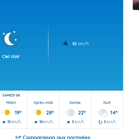
t Futuna
oid
10
km/h
Ciel clair
SAMEDI 08
Matin
Après-midi
Soirée
Nuit
19°
28°
22°
14°
15
km/h
10
km/h
5
km/h
5
km/h
Comparaison aux normales