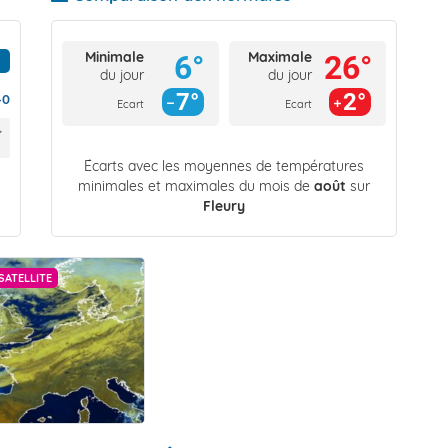
Minimale
Maximale
6°
26°
du jour
du jour
7°
2°
40
Ecart
Ecart
Écarts avec les moyennes de températures
minimales et maximales du mois de
août
sur
Fleury
SATELLITE