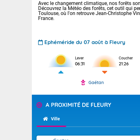
Avec le changement climatique, nos forêts sont
Découvrez la Météo des forêts, cet outil qui pe
Toulouse, où l'on retrouve Jean-Christophe Vi
France.
Ephéméride du 07 août à Fleury
Lever
Coucher
Voici les tem
06:31
21:26
31 Lyon : 35 
: 32 Nancy : 
32 Lille : 28 
Gaétan
TENDANCE P
Demain : sam
Pour la sema
A PROXIMITÉ DE FLEURY
Très chaud
Au niveau du 
En matinée, le
températures 
Ville
Le soleil domi
Tendance des
donnent quel
2026 :
sur les Pyrén