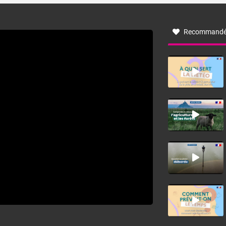
à nord-ouest, dans un secteur qui part du Roussillon à la
vallée de l’Aude et à l’ouest de l’Hérault. L’étymologie de
ce vent vient du latin trasmontanus, signifiant au-delà des
monts, en allusion aux régions montagneuses d’où
Recommandé
provient ce vent.