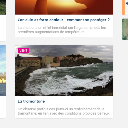
Canicule et forte chaleur : comment se protéger ?
La chaleur a un effet immédiat sur l’organisme, dès les
premières augmentations de température.
VENT
La tramontane
On observe parfois ces jours-ci un renforcement de la
tramontane, en lien avec des conditions propices de feux
de forêt. Mais qu'est-ce que la tramontane ? Quelles sont
ses caractéristiques ? La tramontane est un vent
turbulent soufflant de secteur nord-ouest à nord, ou ouest