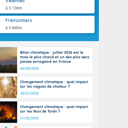
Velennes
orages
aison.
ne, le Poitou-
à 3.13km
 de 8 à 13
re 26 sur le
Frémontiers
 nouveau
à 3.84km
 dans le sud-
Bilan climatique : juillet 2026 est le
mois le plus chaud et un des plus secs
jamais enregistré en France
04/08/2026
Changement climatique : quel impact
sur les vagues de chaleur ?
28/07/2026
Changement climatique : quel impact
sur les feux de forêt ?
21/05/2026