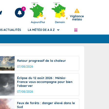
4
Vigilance
météo
Aujourd'hui
Demain
OS ACTUALITÉS
LA MÉTÉO DE A À Z
Articles
ngers
Retour progressif de la chaleur
Phénomènes dangereux de J+2 à J+7
07/08/2026
civile
Avertissement pluies intenses à l'échelle
des communes (Apic)
és
Éclipse du 12 août 2026 : Météo-
Bulletins Marine
France vous accompagne pour bien
l'observer
ateur de
Bulletins d'estimation du risque
d'avalanche
07/08/2026
-pompier
Météo des forêts
Feux de forêts : danger élevé dans le
Vigicrues
Sud