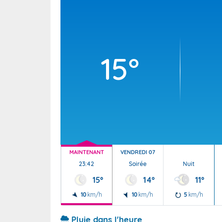
Wallis e
Grand fr
15°
MAINTENANT
VENDREDI 07
23:42
Soirée
Nuit
15°
14°
11°
10
km/h
10
km/h
5
km/h
Pluie dans l'heure