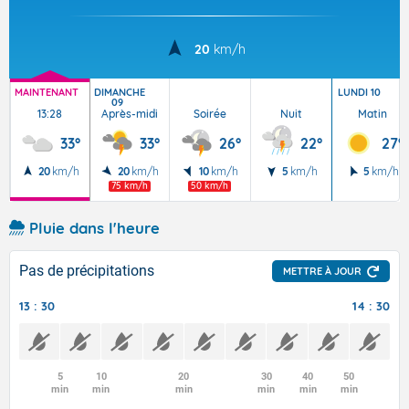
20
km/h
MAINTENANT
DIMANCHE
LUNDI 10
09
13:28
Après-midi
Soirée
Nuit
Matin
33°
33°
26°
22°
27°
20
km/h
20
km/h
10
km/h
5
km/h
5
km/h
75 km/h
50 km/h
Pluie dans l'heure
Pas de précipitations
METTRE À JOUR
13 : 30
14 : 30
5
10
20
30
40
50
min
min
min
min
min
min