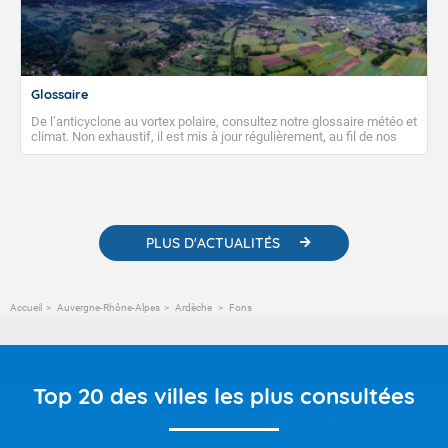
Glossaire
De l’anticyclone au vortex polaire, consultez notre glossaire météo et
climat. Non exhaustif, il est mis à jour régulièrement, au fil de nos
publications. Vous y trouverez également des liens utiles vers nos
contenus pédagogiques concernant les phénomènes
météorologiques et des informations scientifiques sur le
changement climatique.
PLUS D'ACTUALITÉS
Accueil
Auvergne-Rhône-Alpes
Ardèche
Fons
Top 20 des villes les plus consultées