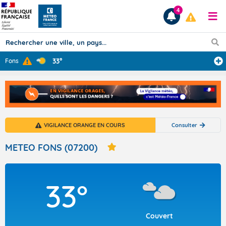
4
33°
Fons
Prévisions
TOUS LES RÉSULTATS
VIGILANCE ORANGE EN COURS
Consulter
Articles
METEO FONS (07200)
33°
Couvert