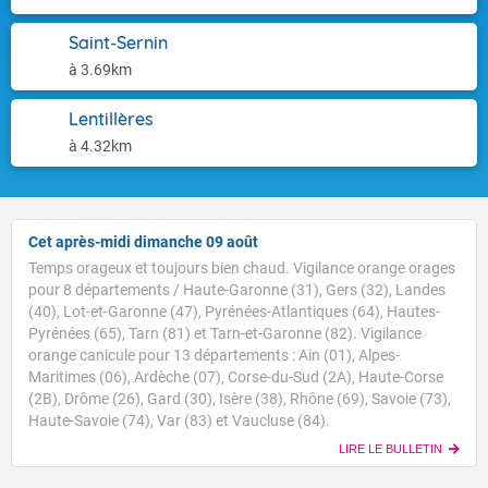
Saint-Sernin
à 3.69km
Lentillères
à 4.32km
Cet après-midi dimanche 09 août
Temps orageux et toujours bien chaud. Vigilance orange orages
pour 8 départements / Haute-Garonne (31), Gers (32), Landes
(40), Lot-et-Garonne (47), Pyrénées-Atlantiques (64), Hautes-
Pyrénées (65), Tarn (81) et Tarn-et-Garonne (82). Vigilance
orange canicule pour 13 départements : Ain (01), Alpes-
Maritimes (06), Ardèche (07), Corse-du-Sud (2A), Haute-Corse
Voici les températures relevées à 10h suivies des
(2B), Drôme (26), Gard (30), Isère (38), Rhône (69), Savoie (73),
maximales prévues cet après-midi : Brest : 20/27 Paris
Haute-Savoie (74), Var (83) et Vaucluse (84).
: 23/34 Lyon : 25/37 Biarritz : 24/27 Cherbourg : 24/27
LIRE LE BULLETIN
Tours : 27/34 Clermont-Fd : 29/34 Perpignan : 29/32
TENDANCE POUR LES JOURS SUIVANTS
Nice : 30/32 Rennes : 24/33 Nancy : 26/32 Limoges :