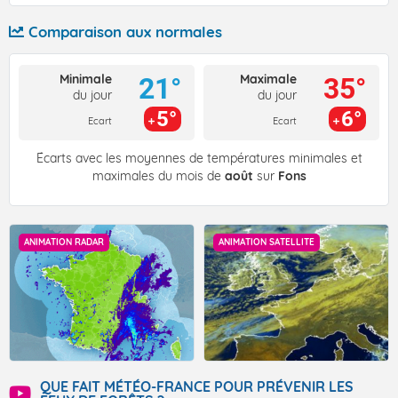
Comparaison aux normales
Minimale
Maximale
21°
35°
du jour
du jour
5°
6°
Ecart
Ecart
Écarts avec les moyennes de températures minimales et
maximales du mois de
août
sur
Fons
ANIMATION RADAR
ANIMATION SATELLITE
QUE FAIT MÉTÉO-FRANCE POUR PRÉVENIR LES