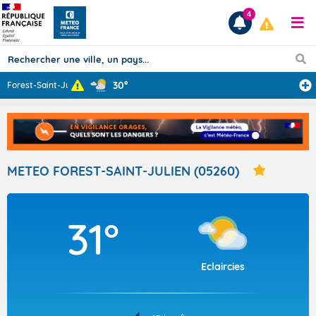
4
30°
Forest-Saint-Ju
...
Prévisions
TOUS LES RÉSULTATS
METEO FOREST-SAINT-JULIEN (05260)
Articles
31°
Eclaircies