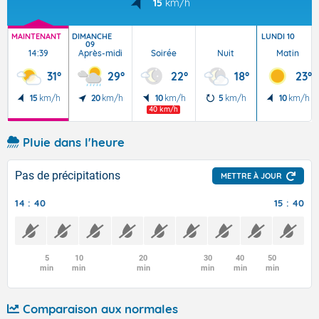
15
km/h
MAINTENANT
DIMANCHE
LUNDI 10
09
14:39
Après-midi
Soirée
Nuit
Matin
31°
29°
22°
18°
23°
15
km/h
20
km/h
10
km/h
5
km/h
10
km/h
40 km/h
Pluie dans l'heure
Pas de précipitations
METTRE À JOUR
14 : 40
15 : 40
5
10
20
30
40
50
min
min
min
min
min
min
Comparaison aux normales