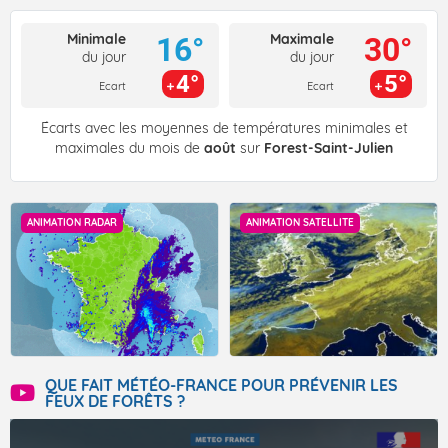
Minimale
Maximale
16°
30°
du jour
du jour
4°
5°
Ecart
Ecart
Écarts avec les moyennes de températures minimales et
maximales du mois de
août
sur
Forest-Saint-Julien
ANIMATION RADAR
ANIMATION SATELLITE
QUE FAIT MÉTÉO-FRANCE POUR PRÉVENIR LES
FEUX DE FORÊTS ?