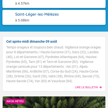
à 4.57km
Saint-Léger-les-Mélèzes
à 5.08km
Cet après-midi dimanche 09 août
Temps orageux et toujours bien chaud. Vigilance orange orages
pour 8 départements / Haute-Garonne (31), Gers (32), Landes
(40), Lot-et-Garonne (47), Pyrénées-Atlantiques (64), Hautes-
Pyrénées (65), Tarn (81) et Tarn-et-Garonne (82). Vigilance
orange canicule pour 13 départements : Ain (01), Alpes-
Maritimes (06), Ardèche (07), Corse-du-Sud (2A), Haute-Corse
(2B), Drôme (26), Gard (30), Isère (38), Rhône (69), Savoie (73),
Haute-Savoie (74), Var (83) et Vaucluse (84).
LIRE LE BULLETIN
INFOS MÉTÉO