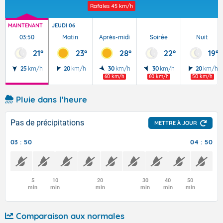
Rafales
45 km/h
MAINTENANT
JEUDI 06
03:50
Matin
Après-midi
Soirée
Nuit
21°
23°
28°
22°
19°
25
km/h
20
km/h
30
km/h
30
km/h
20
km/h
60 km/h
60 km/h
50 km/h
Pluie dans l'heure
Pas de précipitations
METTRE À JOUR
03 : 50
04 : 50
5
10
20
30
40
50
min
min
min
min
min
min
Comparaison aux normales