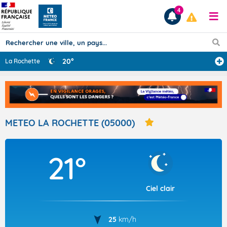
4
20°
La Rochette
Prévisions
TOUS LES RÉSULTATS
METEO LA ROCHETTE (05000)
Articles
21°
Ciel clair
25
km/h