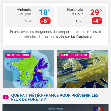
Minimale
Maximale
18°
29°
du jour
du jour
6°
4°
Ecart
Ecart
Écarts avec les moyennes de températures minimales et
maximales du mois de
août
sur
La Rochette
ANIMATION RADAR
ANIMATION SATELLITE
QUE FAIT MÉTÉO-FRANCE POUR PRÉVENIR LES
FEUX DE FORÊTS ?