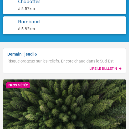
Chabottes
à 5.57km
Rambaud
à 5.82km
Demain : jeudi 6
Risque orageux sur les reliefs. Encore chaud dans le Sud-Est
LIRE LE BULLETIN
INFOS MÉTÉO