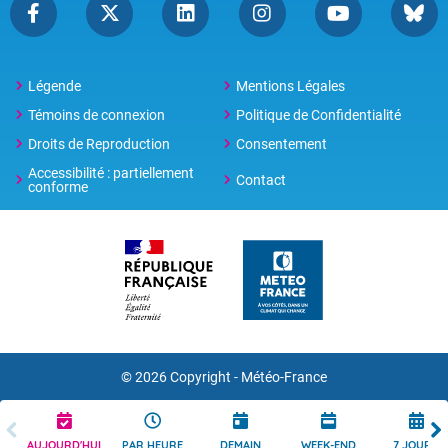
Légende
Mentions Légales
Témoins de connexion
Politique de Confidentialité
Droits de Reproduction
Consentement
Accessibilité : partiellement
Contact
conforme
© 2026 Copyright -
Météo-France
AUJOURD'HUI
PAR HEURE
DEMAIN
WEEK-END
7 JOURS