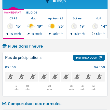
10
km/h
MAINTENANT
JEUDI 06
03:48
Matin
Après-midi
Soirée
Nuit
15°
19°
23°
19°
14°
10
km/h
15
km/h
20
km/h
15
km/h
5
km/h
Pluie dans l'heure
Pas de précipitations
METTRE À JOUR
03 : 50
04 : 50
5
10
20
30
40
50
min
min
min
min
min
min
Comparaison aux normales