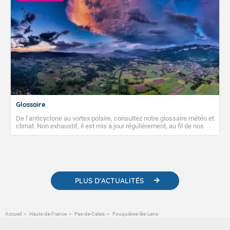
Glossaire
De l’anticyclone au vortex polaire, consultez notre glossaire météo et
climat. Non exhaustif, il est mis à jour régulièrement, au fil de nos
publications. Vous y trouverez également des liens utiles vers nos
contenus pédagogiques concernant les phénomènes
météorologiques et des informations scientifiques sur le
changement climatique.
PLUS D'ACTUALITÉS
Accueil
Hauts-de-France
Pas-de-Calais
Fouquières-lès-Lens