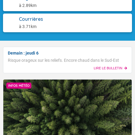
à 2.89km
Courrières
à 3.71km
Demain : jeudi 6
Risque orageux sur les reliefs. Encore chaud dans le Sud-Est
LIRE LE BULLETIN
INFOS MÉTÉO