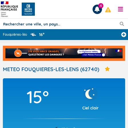
4
16°
Fouquières-lès-
...
Prévisions
TOUS LES RÉSULTATS
METEO FOUQUIERES-LES-LENS (62740)
Articles
15°
Ciel clair