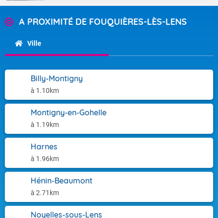
A PROXIMITÉ DE FOUQUIÈRES-LÈS-LENS
Ville
Billy-Montigny
à 1.10km
Montigny-en-Gohelle
à 1.19km
Harnes
à 1.96km
Hénin-Beaumont
à 2.71km
Noyelles-sous-Lens