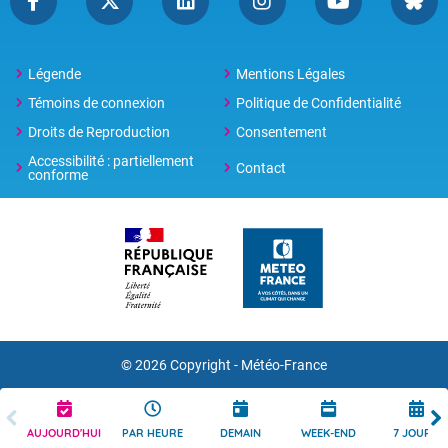
Légende
Mentions Légales
Témoins de connexion
Politique de Confidentialité
Droits de Reproduction
Consentement
Accessibilité : partiellement
Contact
conforme
© 2026 Copyright -
Météo-France
AUJOURD'HUI
PAR HEURE
DEMAIN
WEEK-END
7 JOURS