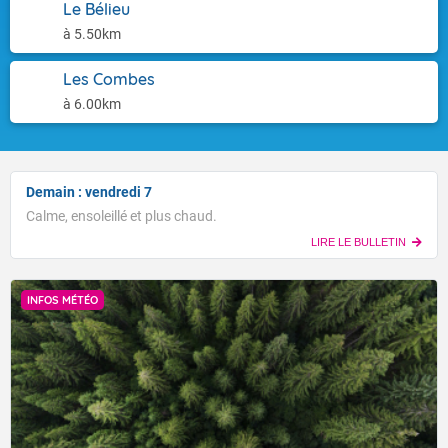
Le Bélieu
à 5.50km
Les Combes
à 6.00km
Demain : vendredi 7
Calme, ensoleillé et plus chaud.
LIRE LE BULLETIN
INFOS MÉTÉO