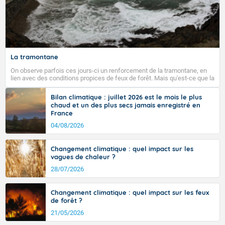
La tramontane
On observe parfois ces jours-ci un renforcement de la tramontane, en
lien avec des conditions propices de feux de forêt. Mais qu'est-ce que la
tramontane ? Quelles sont ses caractéristiques ? La tramontane est un
vent turbulent soufflant de secteur nord-ouest à nord, ou ouest à nord-
Bilan climatique : juillet 2026 est le mois le plus
ouest, dans un secteur qui part du Roussillon à la vallée de l’Aude et à
chaud et un des plus secs jamais enregistré en
l’ouest de l’Hérault. L’étymologie de ce vent vient du latin trasmontanus,
France
signifiant au-delà des monts, en allusion aux régions montagneuses
d’où provient ce vent.
04/08/2026
Changement climatique : quel impact sur les
vagues de chaleur ?
28/07/2026
Changement climatique : quel impact sur les feux
de forêt ?
21/05/2026