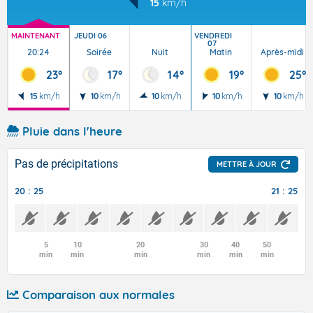
15
km/h
MAINTENANT
JEUDI 06
VENDREDI
07
20:24
Soirée
Nuit
Matin
Après-midi
23°
17°
14°
19°
25°
15
km/h
10
km/h
10
km/h
10
km/h
10
km/h
Pluie dans l'heure
Pas de précipitations
METTRE À JOUR
20 : 25
21 : 25
5
10
20
30
40
50
min
min
min
min
min
min
Comparaison aux normales