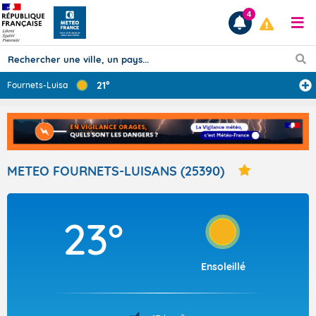
4
21°
Fournets-Luisan
...
Prévisions
TOUS LES RÉSULTATS
METEO FOURNETS-LUISANS (25390)
Articles
23°
Ensoleillé