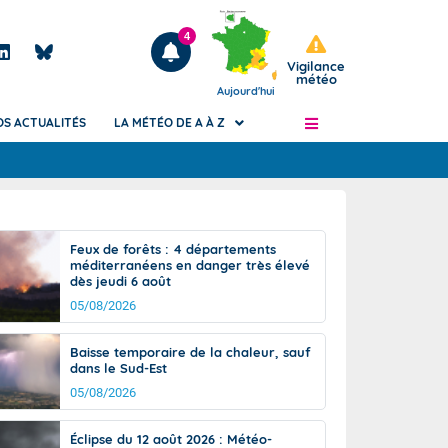
4
Vigilance
météo
Aujourd'hui
OS ACTUALITÉS
LA MÉTÉO DE A À Z
Articles
ngers
Feux de forêts : 4 départements
Phénomènes dangereux de J+2 à J+7
méditerranéens en danger très élevé
civile
dès jeudi 6 août
Avertissement pluies intenses à l'échelle
des communes (Apic)
05/08/2026
és
Bulletins Marine
Baisse temporaire de la chaleur, sauf
ateur de
Bulletins d'estimation du risque
dans le Sud-Est
d'avalanche
05/08/2026
-pompier
Météo des forêts
Vigicrues
Éclipse du 12 août 2026 : Météo-