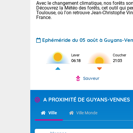
Avec le changement climatique, nos forêts sont
Découvrez la Météo des forêts, cet outil qui pe
Toulouse, où l'on retrouve Jean-Christophe Vi
France.
Ephéméride du 05 août à Guyans-Ve
Voici les tem
Lever
Coucher
06:18
21:03
Lyon : 32 Bia
25 Nancy : 28
31 Lille : 24 
Sauveur
Demain : jeud
TENDANCE P
Risque ora
Pour la sema
A PROXIMITÉ DE GUYANS-VENNES
Vigilance ora
Cette semain
devrait rester
Ville
Ville Monde
(2A), Haute-C
(84). Sur le 
Tendance des
de journée, l
2026 :
Sur les crête