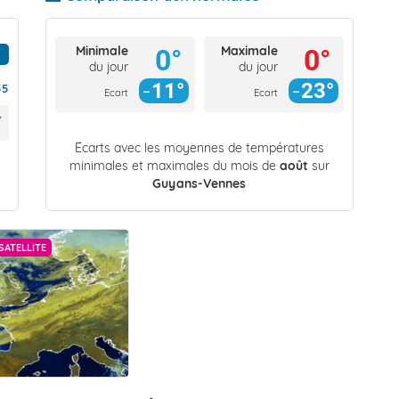
Minimale
Maximale
0°
0°
du jour
du jour
11°
23°
55
Ecart
Ecart
Écarts avec les moyennes de températures
minimales et maximales du mois de
août
sur
Guyans-Vennes
SATELLITE