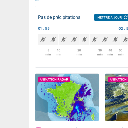
Pas de précipitations
METTRE À JOUR
01 : 55
02 : 
5
10
20
30
40
50
min
min
min
min
min
min
ANIMATION RADAR
ANIMATION 