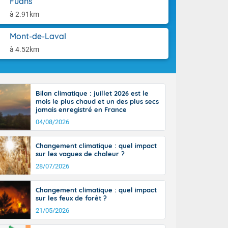
Fuans
aison.
n ensoleillée,
à 2.91km
 nuages
sionner une
Mont-de-Laval
lpes
iques, le vent
à 4.52km
et tramontane
. Les
. Il fait 12 à
uages, elles
Bilan climatique : juillet 2026 est le
terranéen et
mois le plus chaud et un des plus secs
ste sur le
jamais enregistré en France
ales
04/08/2026
Rhône-Alpes à
 terres et 20
Changement climatique : quel impact
sur les vagues de chaleur ?
28/07/2026
Changement climatique : quel impact
sur les feux de forêt ?
21/05/2026