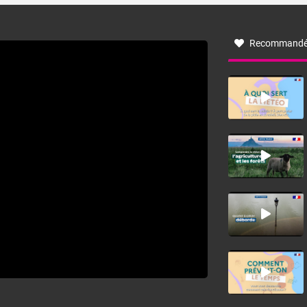
à nord-ouest, dans un secteur qui part du Roussillon à la
vallée de l’Aude et à l’ouest de l’Hérault. L’étymologie de
ce vent vient du latin trasmontanus, signifiant au-delà des
monts, en allusion aux régions montagneuses d’où
Recommandé
provient ce vent.