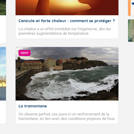
Canicule et forte chaleur : comment se protéger ?
La chaleur a un effet immédiat sur l’organisme, dès les
premières augmentations de température.
VENT
La tramontane
On observe parfois ces jours-ci un renforcement de la
tramontane, en lien avec des conditions propices de feux
de forêt. Mais qu'est-ce que la tramontane ? Quelles sont
ses caractéristiques ? La tramontane est un vent
turbulent soufflant de secteur nord-ouest à nord, ou ouest