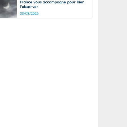
France vous accompagne pour bien
l'observer
03/08/2026
rée
Nuit
20°
15°
km/h
10
km/h