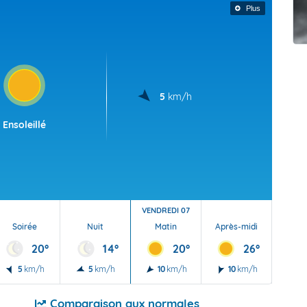
t Futuna
oid
Plus
5
km/h
Ensoleillé
VENDREDI 07
Soirée
Nuit
Matin
Après-midi
Soi
20°
14°
20°
26°
5
km/h
5
km/h
10
km/h
10
km/h
10
Comparaison aux normales