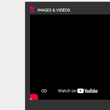
vitesse moyenne de 50 km/h et atteindre 80 à 100 km/h
en rafales, parfois davantage. Il parcourt la basse vallée
du Rhône et la Provence et envahit le littoral
IMAGES & VIDÉOS
méditerranéen à partir de la Camargue.