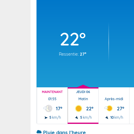
Wallis e
Grand fr
22°
Ressentie:
27°
MAINTENANT
JEUDI 06
01:55
Matin
Après-midi
17°
22°
27°
5
km/h
5
km/h
10
km/h
Pluie dans l'heure