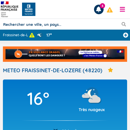
4
17°
Fraissinet-de-L
...
Prévisions
TOUS LES RÉSULTATS
METEO FRAISSINET-DE-LOZERE (48220)
Articles
16°
Très nuageux