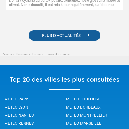
De l’anticyclone au vortex polaire, consultez notre glossaire météo et
climat. Non exhaustif, il est mis à jour régulièrement, au fil de nos
publications. Vous y trouverez également des liens utiles vers nos
contenus pédagogiques concernant les phénomènes
météorologiques et des informations scientifiques sur le
changement climatique.
PLUS D'ACTUALITÉS
Accueil
Occitanie
Lozère
Fraissinet-de-Lozère
Top 20 des villes les plus consultées
METEO PARIS
METEO TOULOUSE
METEO LYON
METEO BORDEAUX
METEO NANTES
METEO MONTPELLIER
METEO RENNES
METEO MARSEILLE