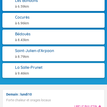
Les Bondons
à 6.59km
Cocurès
à 6.96km
Bédouès
à 8.43km
Saint-Julien-d'Arpaon
à 8.79km
La Salle-Prunet
à 9.46km
Demain : lundi10
Forte chaleur et orages locaux
LIRE LE BULLETIN