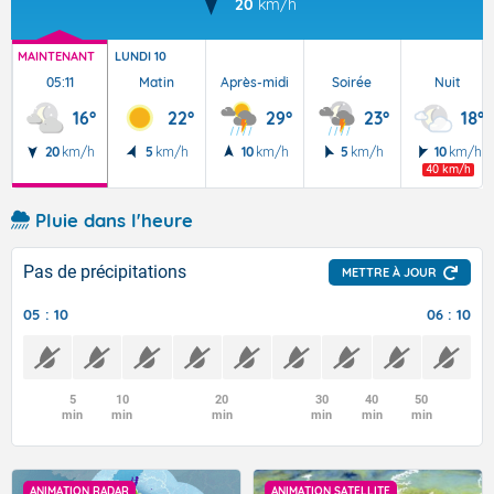
20
km/h
MAINTENANT
LUNDI 10
05:11
Matin
Après-midi
Soirée
Nuit
16°
22°
29°
23°
18°
20
km/h
5
km/h
10
km/h
5
km/h
10
km/h
40 km/h
Pluie dans l'heure
Pas de précipitations
METTRE À JOUR
05 : 10
06 : 10
5
10
20
30
40
50
min
min
min
min
min
min
ANIMATION RADAR
ANIMATION SATELLITE