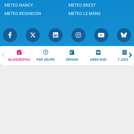
METEO NANCY
METEO BREST
METEO BESANCON
METEO LE MANS
Légende
Mentions Légales
AUJOURD'HUI
PAR HEURE
DEMAIN
WEEK-END
7 JOURS
Témoins de connexion
Politique de Confidentialité
Droits de Reproduction
Consentement
Accessibilité : partiellement
Contact
conforme