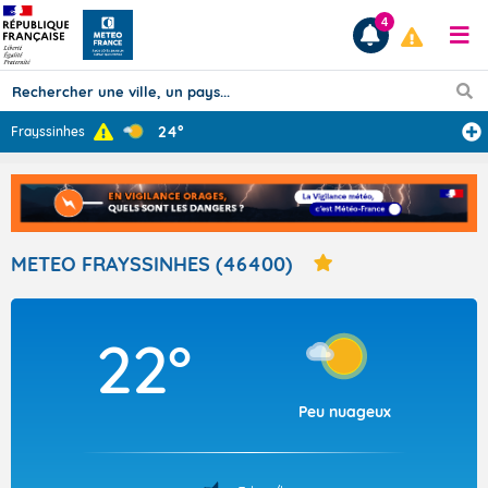
4
24°
Frayssinhes
Prévisions
TOUS LES RÉSULTATS
METEO FRAYSSINHES (46400)
Articles
22°
Peu nuageux