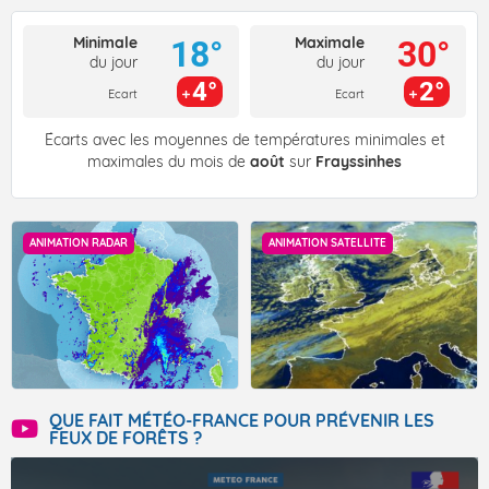
Minimale
Maximale
18°
30°
du jour
du jour
4°
2°
Ecart
Ecart
Écarts avec les moyennes de températures minimales et
maximales du mois de
août
sur
Frayssinhes
ANIMATION RADAR
ANIMATION SATELLITE
QUE FAIT MÉTÉO-FRANCE POUR PRÉVENIR LES
FEUX DE FORÊTS ?