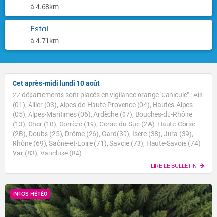
à 4.68km
Estal
à 4.71km
Cet après-midi lundi 10 août
22 départements sont placés en vigilance orange 'Canicule" : Ain
(01), Allier (03), Alpes-de-Haute-Provence (04), Hautes-Alpes
(05), Alpes-Maritimes (06), Ardèche (07), Bouches-du-Rhône
(13), Cher (18), Corrèze (19), Corse-du-Sud (2A), Haute-Corse
(2B), Doubs (25), Drôme (26), Gard(30), Isère (38), Jura (39),
Rhône (69), Saône-et-Loire (71), Savoie (73), Haute-Savoie (74),
Var (83), Vaucluse (84)
LIRE LE BULLETIN
INFOS MÉTÉO