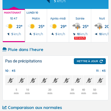
5
km/h
MAINTENANT
LUNDI 10
10:47
Matin
Après-midi
Soirée
Nuit
22°
25°
29°
25°
20°
5
km/h
5
km/h
5
km/h
10
km/h
10
km/h
50 km/h
Pluie dans l'heure
Pas de précipitations
METTRE À JOUR
10 : 45
11 : 45
5
10
20
30
40
50
min
min
min
min
min
min
Comparaison aux normales