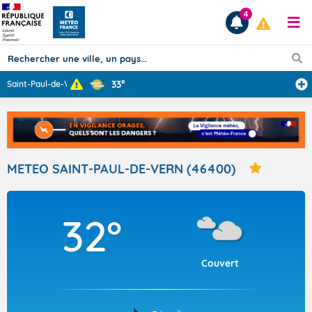
4
33°
Saint-Paul-de-V
...
Prévisions
TOUS LES RÉSULTATS
METEO SAINT-PAUL-DE-VERN (46400)
Articles
32°
Couvert