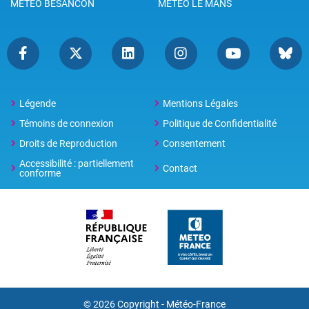
METEO BESANCON
METEO LE MANS
Légende
Mentions Légales
Témoins de connexion
Politique de Confidentialité
Droits de Reproduction
Consentement
Accessibilité : partiellement
Contact
conforme
© 2026 Copyright -
Météo-France