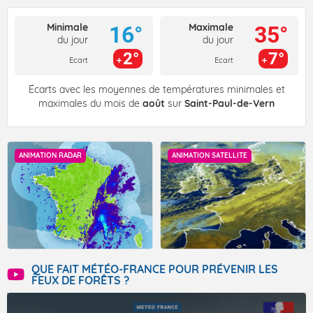
Minimale
Maximale
16°
35°
du jour
du jour
2°
7°
Ecart
Ecart
Écarts avec les moyennes de températures minimales et
maximales du mois de
août
sur
Saint-Paul-de-Vern
ANIMATION RADAR
ANIMATION SATELLITE
QUE FAIT MÉTÉO-FRANCE POUR PRÉVENIR LES
FEUX DE FORÊTS ?