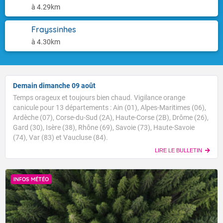
à 4.29km
Frayssinhes
à 4.30km
Demain dimanche 09 août
Temps orageux et toujours bien chaud. Vigilance orange
canicule pour 13 départements : Ain (01), Alpes-Maritimes (06),
Ardèche (07), Corse-du-Sud (2A), Haute-Corse (2B), Drôme (26),
Gard (30), Isère (38), Rhône (69), Savoie (73), Haute-Savoie
(74), Var (83) et Vaucluse (84).
LIRE LE BULLETIN
INFOS MÉTÉO