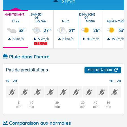
5
km/h
MAINTENANT
SAMEDI
DIMANCHE
08
09
19:22
Soirée
Nuit
Matin
Après-midi
32°
27°
21°
26°
33°
5
km/h
5
km/h
5
km/h
10
km/h
15
km/h
45 km/h
Pluie dans l'heure
Pas de précipitations
METTRE À JOUR
19 : 20
20 : 20
5
10
20
30
40
50
min
min
min
min
min
min
Comparaison aux normales